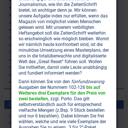
Sahara
Journalismus, wie ihn die ZeitenSchrift
Priesterkönige
bietet, ist wichtiger denn je. Wir können
Antike
unsere Aufgabe indes nur erfüllen, wenn das
Magazin von möglichst vielen Menschen
Platon
gelesen wird. Mit unserem verbilligten
Paradies
Heftangebot soll die ZeitenSchrift weiterhin
Neue Weltordnung (New World Order NWO)
so erschwinglich wie möglich bleiben. Womit
wir nämlich heute konfrontiert sind, ist die
Ideale
minutiöse Umsetzung eines Masterplans, der
Gottesstaat
uns in die totalüberwachte und digitalisierte
Gotteskönigtum
Welt des „Great Reset“ führen soll. Wollen
Sie mithelfen, damit viele Leute unabhängig
Godfré Ray King
und fundiert informiert werden?
Garten Eden
Dann können Sie von den
fünfundzwanzig
Edward Bulwer-Lytton
Ausgaben der Nummern 102-126
bis auf
Weiteres drei Exemplare für den Preis von
zwei bestellen,
zzgl. Porto. Das gilt
selbstverständlich auch für entsprechend
Zuletzt gesuchte Stichworte
vielfache Mengen (z.Bsp. 9 Stück bestellen
Just Nuisance (ein Hund)
und nur 6 bezahlen). Dabei können Sie frei
wählen, welche und wie viele Exemplare der
Leukämie
Ausgaben Sie zu einem „3 für 2“-Paket