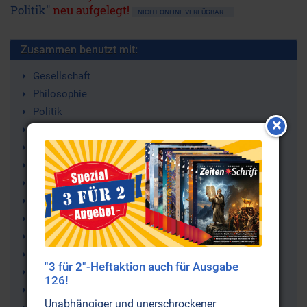
Politik"
neu aufgelegt!
NICHT ONLINE VERFÜGBAR
Zusammen benutzt mit:
Gesellschaft
Philosophie
Politik
Lust
Adam Weishaupt
Vrilja
Visionen
Utopien
Utopia
Thomas More
Theokratie
"3 für 2"-Heftaktion auch für Ausgabe
Staatslehre
126!
Graf von Saint Germain
Unabhängiger und unerschrockener