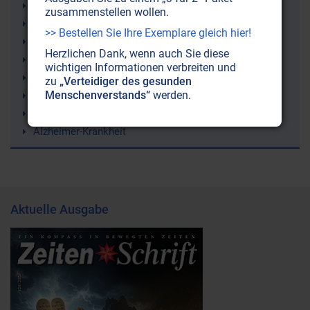
9/11 (11. September 2001)
zusammenstellen wollen.
Erde
>> Bestellen Sie Ihre Exemplare gleich hier!
Atomenergie
Herzlichen Dank, wenn auch Sie diese
Sergej N. Lazarev
wichtigen Informationen verbreiten und
Fibromyalgie (Weichteilrheuma)
zu
„Verteidiger des gesunden
Menschenverstands“
werden.
Wettermanipulation (Geoengineering)
Lithium
Alzheimer-Krankheit
Aktuelle Ausgabe