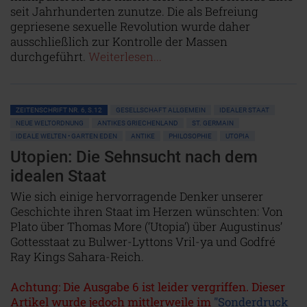
seit Jahrhunderten zunutze. Die als Befreiung
gepriesene sexuelle Revolution wurde daher
ausschließlich zur Kontrolle der Massen
durchgeführt.
Weiterlesen...
ZEITENSCHRIFT NR. 6, S.12
GESELLSCHAFT ALLGEMEIN
IDEALER STAAT
NEUE WELTORDNUNG
ANTIKES GRIECHENLAND
ST. GERMAIN
IDEALE WELTEN • GARTEN EDEN
ANTIKE
PHILOSOPHIE
UTOPIA
Utopien: Die Sehnsucht nach dem
idealen Staat
Wie sich einige hervorragende Denker unserer
Geschichte ihren Staat im Herzen wünschten: Von
Plato über Thomas More (‘Utopia’) über Augustinus’
Gottesstaat zu Bulwer-Lyttons Vril-ya und Godfré
Ray Kings Sahara-Reich.
Achtung: Die Ausgabe 6 ist leider vergriffen. Dieser
Artikel wurde jedoch mittlerweile im
"Sonderdruck