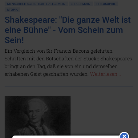
MENSCHHEITSGESCHICHTE ALLGEMEIN
ST. GERMAIN
PHILOSOPHIE
UTOPIA
Shakespeare: "Die ganze Welt ist
eine Bühne" - Vom Schein zum
Sein!
Ein Vergleich von Sir Francis Bacons gelehrten
Schriften mit den Botschaften der Stücke Shakespeares
bringt an den Tag, daß sie von ein und demselben
erhabenen Geist geschaffen wurden.
Weiterlesen...