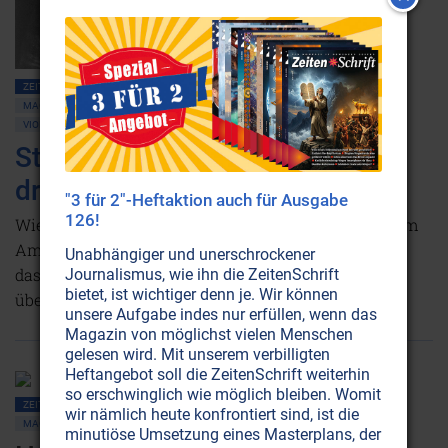
ZEITENSCHRIFT NR. 25
ERLEUCHTUNG • CHRISTUSBEWUSSTSEIN
MAGIE • OKKULTISMUS
GEISTIGE HIERARCHIE
ST. GERMAIN
VIOLETTES FEUER
WASSERMANN-ZEITALTER
St. Germain: Begegnung der
dritten Art
"3 für 2"-Heftaktion auch für Ausgabe
126!
Wie eine Meisterseele, die sich seit Jahrhunderten um
Amerika verdient gemacht hatte, einem Amerikaner
Unabhängiger und unerschrockener
das Wissen um die wahre Natur des Menschen
Journalismus, wie ihn die ZeitenSchrift
bietet, ist wichtiger denn je. Wir können
überbrachte...
Weiterlesen...
unsere Aufgabe indes nur erfüllen, wenn das
Magazin von möglichst vielen Menschen
gelesen wird. Mit unserem verbilligten
Heftangebot soll die ZeitenSchrift weiterhin
so erschwinglich wie möglich bleiben. Womit
ZEITENSCHRIFT NR. 16
GEBET • MEDITATION
LEBENSHILFE
wir nämlich heute konfrontiert sind, ist die
MAGIE • OKKULTISMUS
ST. GERMAIN
VIOLETTES FEUER
minutiöse Umsetzung eines Masterplans, der