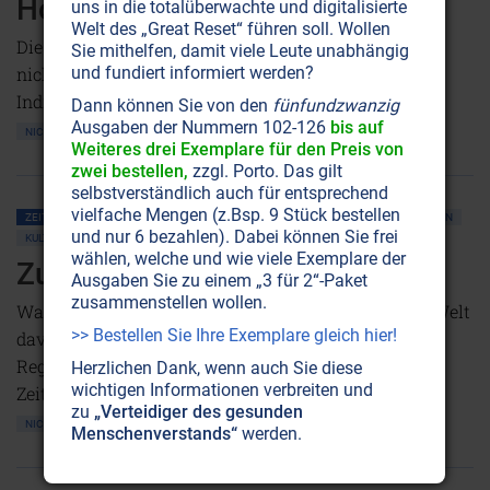
Hoffnung in Violett
uns in die totalüberwachte und digitalisierte
Welt des „Great Reset“ führen soll. Wollen
Die transformierende Kraft des Violetten Feuers ist
Sie mithelfen, damit viele Leute unabhängig
nicht nur Hoffnung für den Menschen als einzelnes
und fundiert informiert werden?
Individuum, sondern für den ganzen Planeten!
Dann können Sie von den
fünfundzwanzig
Ausgaben der Nummern 102-126
bis auf
NICHT ONLINE VERFÜGBAR
AUSGABE BESTELLEN
Weiteres drei Exemplare für den Preis von
zwei bestellen,
zzgl. Porto. Das gilt
selbstverständlich auch für entsprechend
vielfache Mengen (z.Bsp. 9 Stück bestellen
ZEITENSCHRIFT NR. 9
MENSCHHEITSGESCHICHTE ALLGEMEIN
ST. GERMAIN
und nur 6 bezahlen). Dabei können Sie frei
KULTE • MYTHOLOGIE
wählen, welche und wie viele Exemplare der
Zurück in die Zukunft
Ausgaben Sie zu einem „3 für 2“-Paket
zusammenstellen wollen.
Was verbirgt sich hinter der ‘Sintflut’? Wie war die Welt
>> Bestellen Sie Ihre Exemplare gleich hier!
davor? Luftschiffe und Tachyonenkonverter, ideale
Regierung und Wohlstand für alle waren vor langer
Herzlichen Dank, wenn auch Sie diese
wichtigen Informationen verbreiten und
Zeit eine Realität auf diesem Planeten.
zu
„Verteidiger des gesunden
NICHT ONLINE VERFÜGBAR
Menschenverstands“
werden.