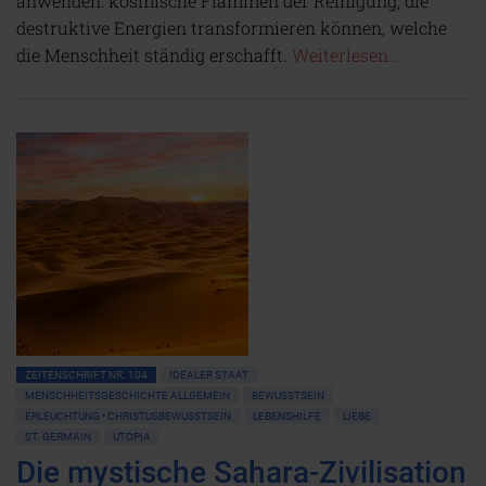
anwenden: kosmische Flammen der Reinigung, die
destruktive Energien transformieren können, welche
die Menschheit ständig erschafft.
Weiterlesen...
ZEITENSCHRIFT NR. 104
IDEALER STAAT
MENSCHHEITSGESCHICHTE ALLGEMEIN
BEWUSSTSEIN
ERLEUCHTUNG • CHRISTUSBEWUSSTSEIN
LEBENSHILFE
LIEBE
ST. GERMAIN
UTOPIA
Die mystische Sahara-Zivilisation