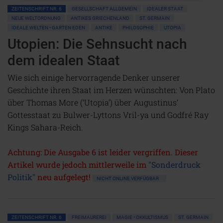
ZEITENSCHRIFT NR. 6
GESELLSCHAFT ALLGEMEIN
IDEALER STAAT
NEUE WELTORDNUNG
ANTIKES GRIECHENLAND
ST. GERMAIN
IDEALE WELTEN • GARTEN EDEN
ANTIKE
PHILOSOPHIE
UTOPIA
Utopien: Die Sehnsucht nach
dem idealen Staat
Wie sich einige hervorragende Denker unserer
Geschichte ihren Staat im Herzen wünschten: Von Plato
über Thomas More (‘Utopia’) über Augustinus’
Gottesstaat zu Bulwer-Lyttons Vril-ya und Godfré Ray
Kings Sahara-Reich.
Achtung: Die Ausgabe 6 ist leider vergriffen. Dieser
Artikel wurde jedoch mittlerweile im
"Sonderdruck
Politik"
neu aufgelegt!
NICHT ONLINE VERFÜGBAR
ZEITENSCHRIFT NR. 6
FREIMAUREREI
MAGIE • OKKULTISMUS
ST. GERMAIN