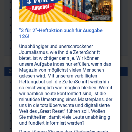
Lebensenergie
Leben
Heilung
Forschung
"3 für 2"-Heftaktion auch für Ausgabe
Erde
126!
Depressionen
Unabhängiger und unerschrockener
Delphine
Journalismus, wie ihn die ZeitenSchrift
bietet, ist wichtiger denn je. Wir können
unsere Aufgabe indes nur erfüllen, wenn das
Magazin von möglichst vielen Menschen
Zuletzt gesuchte Stichworte
gelesen wird. Mit unserem verbilligten
Heftangebot soll die ZeitenSchrift weiterhin
Just Nuisance (ein Hund)
so erschwinglich wie möglich bleiben. Womit
Leukämie
wir nämlich heute konfrontiert sind, ist die
9/11 (11. September 2001)
minutiöse Umsetzung eines Masterplans, der
uns in die totalüberwachte und digitalisierte
Erde
Welt des „Great Reset“ führen soll. Wollen
Atomenergie
Sie mithelfen, damit viele Leute unabhängig
Sergej N. Lazarev
und fundiert informiert werden?
Fibromyalgie (Weichteilrheuma)
Dann können Sie von den
fünfundzwanzig