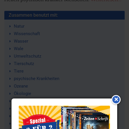
Zusammen benutzt mit:
Natur
Wissenschaft
Wasser
Wale
Umweltschutz
Tierschutz
Tiere
psychische Krankheiten
Ozeane
Ökologie
New Explorer Society
Chi/Qi
Meeressäuger
Meere