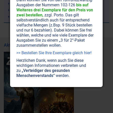
Wettermanipulation (Geoengineering)
Ausgaben der Nummern 102-126
bis auf
Weiteres drei Exemplare für den Preis von
Lithium
zwei bestellen,
zzgl. Porto. Das gilt
Alzheimer-Krankheit
selbstverständlich auch für entsprechend
vielfache Mengen (z.Bsp. 9 Stück bestellen
und nur 6 bezahlen). Dabei können Sie frei
wählen, welche und wie viele Exemplare der
Ausgaben Sie zu einem „3 für 2“-Paket
Aktuelle Ausgabe
zusammenstellen wollen.
>> Bestellen Sie Ihre Exemplare gleich hier!
Herzlichen Dank, wenn auch Sie diese
wichtigen Informationen verbreiten und
zu
„Verteidiger des gesunden
Menschenverstands“
werden.