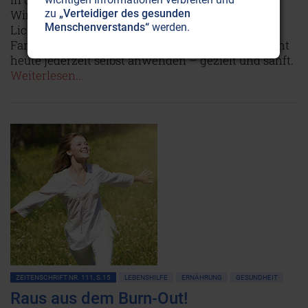
zu
„Verteidiger des gesunden
Wirkungen. Noch viel stärker beeinflusst farbiges
Menschenverstands“
werden.
Licht Körper und Gemüt. Dank therapeutischer
Farbbrillen kann man die uralte Heilkunst mit Licht
heute jederzeit selbst anwenden – gezielt und sanft.
Weiterlesen...
ZEITENSCHRIFT NR. 111, S.15
LEBENSHILFE
ERNÄHRUNG
GESUNDHEIT
Raus aus dem Burn-Out!