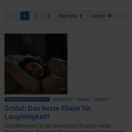
1
2
3
Nächste
Letzte
ZEITENSCHRIFT NR. 124, S.16
GESUNDHEIT
HEILUNG
MEDIZIN
Schlaf: Das beste Elixier für
Langlebigkeit!
Schlafmangel ist die heimliche Ursache vieler
Krankheiten, darunter die am meisten gefürchteten.