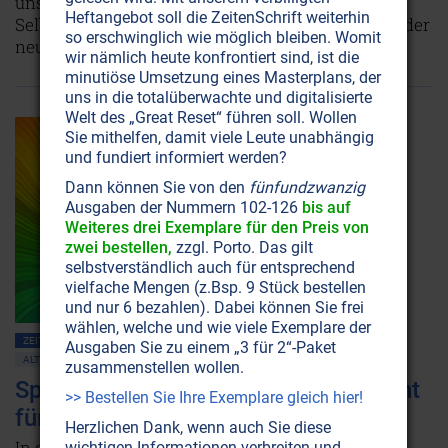
unserem authentischen Selbst ist echte
Heftangebot soll die ZeitenSchrift weiterhin
Selbstheilung. Dabei helfen uns die Erkenntnisse der
so erschwinglich wie möglich bleiben. Womit
neuen Holistischen Psychologie.
Weiterlesen...
wir nämlich heute konfrontiert sind, ist die
minutiöse Umsetzung eines Masterplans, der
uns in die totalüberwachte und digitalisierte
Welt des „Great Reset“ führen soll. Wollen
Sie mithelfen, damit viele Leute unabhängig
und fundiert informiert werden?
Dann können Sie von den
fünfundzwanzig
Ausgaben der Nummern 102-126
bis auf
Weiteres drei Exemplare für den Preis von
zwei bestellen,
zzgl. Porto. Das gilt
selbstverständlich auch für entsprechend
vielfache Mengen (z.Bsp. 9 Stück bestellen
und nur 6 bezahlen). Dabei können Sie frei
wählen, welche und wie viele Exemplare der
ZEITENSCHRIFT NR. 112, S.13
GESUNDHEIT
MEDIZIN
Ausgaben Sie zu einem „3 für 2“-Paket
ALTERNATIVE WISSENSCHAFT
zusammenstellen wollen.
SpektroChrom-Therapie: Grünes Licht
>> Bestellen Sie Ihre Exemplare gleich hier!
für Farbenlicht!
Herzlichen Dank, wenn auch Sie diese
In der Natur haben Farben ganz spezifische
wichtigen Informationen verbreiten und