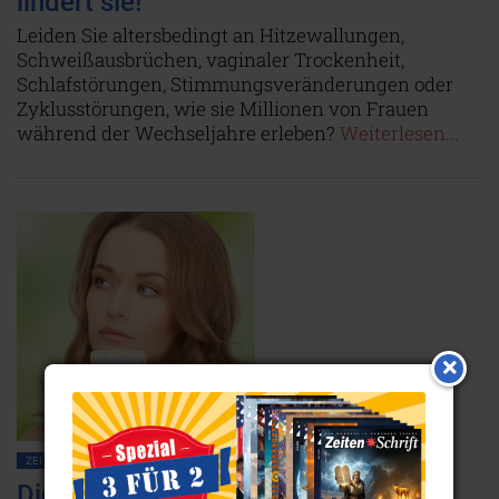
lindert sie!
Leiden Sie altersbedingt an Hitzewallungen,
Schweißausbrüchen, vaginaler Trockenheit,
Schlafstörungen, Stimmungsveränderungen oder
Zyklusstörungen, wie sie Millionen von Frauen
während der Wechseljahre erleben?
Weiterlesen...
ZEITENSCHRIFT NR. 54, S.28
GESUNDHEIT
Die Pille, die aus dem Urwald kam