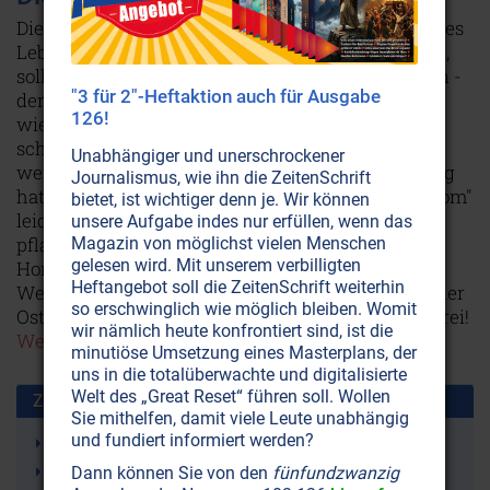
Die Frau von heute hat’s nicht leicht, ein natürliches
Leben zu führen. Solange sie empfängnisbereit ist,
soll sie diese Fähigkeit mit künstlichen Hormonen -
"3 für 2"-Heftaktion auch für Ausgabe
der "Antibabypille" - unterdrücken. Danach
126!
wiederum Hormone in den Wechseljahren
schlucken. Und dazwischen damit leben, daß sie,
Unabhängiger und unerschrockener
wenn sie die Pille nimmt, keine natürliche Blutung
Journalismus, wie ihn die ZeitenSchrift
hat, oder aber unter dem "Prämenstruellen Syndrom"
bietet, ist wichtiger denn je. Wir können
leidet. Dabei gibt’s seit Jahrtausenden schon ein
unsere Aufgabe indes nur erfüllen, wenn das
pflanzliches Mittel, das perfekt verhütet,
Magazin von möglichst vielen Menschen
gelesen wird. Mit unserem verbilligten
Hormonschwankungen beseitigt, den
Heftangebot soll die ZeitenSchrift weiterhin
Wechseljahren das Leiden nimmt und erst noch der
so erschwinglich wie möglich bleiben. Womit
Osteoporose den Garaus macht - nebenwirkungsfrei!
wir nämlich heute konfrontiert sind, ist die
Weiterlesen...
minutiöse Umsetzung eines Masterplans, der
uns in die totalüberwachte und digitalisierte
Welt des „Great Reset“ führen soll. Wollen
Zusammen benutzt mit:
Sie mithelfen, damit viele Leute unabhängig
und fundiert informiert werden?
Antibabypille
Verhütung
Dann können Sie von den
fünfundzwanzig