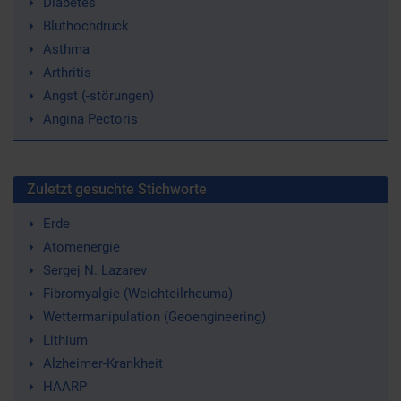
Diabetes
Bluthochdruck
Asthma
Arthritis
Angst (-störungen)
Angina Pectoris
Zuletzt gesuchte Stichworte
Erde
Atomenergie
Sergej N. Lazarev
Fibromyalgie (Weichteilrheuma)
Wettermanipulation (Geoengineering)
Lithium
Alzheimer-Krankheit
HAARP