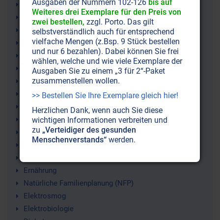
Ausgaben der Nummern 102-126
bis auf
Gesundheit
Weiteres drei Exemplare für den Preis von
Hormonelle Störungen
zwei bestellen,
zzgl. Porto. Das gilt
Hormone
selbstverständlich auch für entsprechend
vielfache Mengen (z.Bsp. 9 Stück bestellen
Wechseljahre
und nur 6 bezahlen). Dabei können Sie frei
PMS
wählen, welche und wie viele Exemplare der
Osteoporose
Ausgaben Sie zu einem „3 für 2“-Paket
zusammenstellen wollen.
Depressionen
Mexican Wild Yams
>> Bestellen Sie Ihre Exemplare gleich hier!
Wilde Yamswurzel
Herzlichen Dank, wenn auch Sie diese
Herz-Kreislauf
wichtigen Informationen verbreiten und
zu
„Verteidiger des gesunden
Herzinfarkt
Menschenverstands“
werden.
Heilung
Heilen
Ernährung
Natürliche Familienplanung (NFP)
Elektrosmog
Elektrobiologie