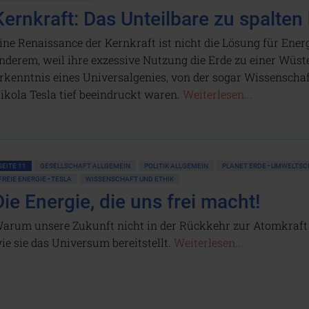
Kernkraft: Das Unteilbare zu spalten
ine Renaissance der Kernkraft ist nicht die Lösung für Ene
nderem, weil ihre exzessive Nutzung die Erde zu einer Wüst
rkenntnis eines Universalgenies, von der sogar Wissenschaf
ikola Tesla tief beeindruckt waren.
Weiterlesen...
SEITE 11
GESELLSCHAFT ALLGEMEIN
POLITIK ALLGEMEIN
PLANET ERDE • UMWELTS
FREIE ENERGIE • TESLA
WISSENSCHAFT UND ETHIK
Die Energie, die uns frei macht!
arum unsere Zukunft nicht in der Rückkehr zur Atomkraft l
ie sie das Universum bereitstellt.
Weiterlesen...