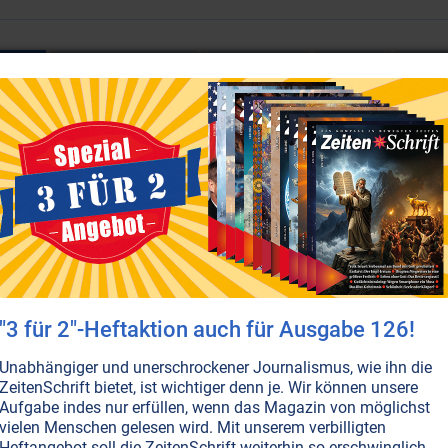
SEITE 16
GESELLSCHAFT ALLGEMEIN
POLITIK ALLGEMEIN
GESUNDHEIT
MEDIZIN
Gesundheitssystem: Therapie statt 
ie fragen sich, warum die Krankenkosten ständig steigen? W
esundheitssystem eben nicht um die Gesundheit geht.
Weite
"3 für 2"-Heftaktion auch für Ausgabe 126!
SEITE 18
MENSCHHEITSGESCHICHTE ALLGEMEIN
BEWUSSTSEIN
LEBENSHILFE
G
Daskalos: Des Menschen Superkräft
Unabhängiger und unerschrockener Journalismus, wie ihn die
ZeitenSchrift bietet, ist wichtiger denn je. Wir können unsere
egenwärtig befindet sich die Menschheit noch im Maulwurfs
Aufgabe indes nur erfüllen, wenn das Magazin von möglichst
orstellung davon, wie ihr Leben dereinst aussehen wird, we
vielen Menschen gelesen wird. Mit unserem verbilligten
otteskräfte verfügen darf, die in ihm schlummern. Beispiels
Heftangebot soll die ZeitenSchrift weiterhin so erschwinglich