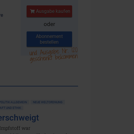
Ausgabe kaufen
re
oder
Abonnement
bestellen
und Ausgabe Nr. 120
geschenkt bekommen
POLITIK ALLGEMEIN
NEUE WELTORDNUNG
AFT UND ETHIK
erschweigt
Impfstoff war