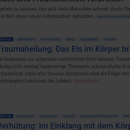
ehen zu müssen, tun sich viele Menschen schwer. Auch Chr
t sie dort einen neuen Lebensinhalt gefunden.
NICHT ONLINE VERFÜ
SEITE 42
LEBENSHILFE
PSYCHOLOGIE
SEELE
GESUNDHEIT
HEILUNG
Traumaheilung: Das Eis im Körper b
m Gegensatz zur allgemein verbreiteten Sicht können Traum
äufig nicht einmal langwierige Therapien, schmerzhafte E
rforderlich. Denn alte Trauma-Symptome sind die Folge vo
erdrängten Lektionen des Lebens.
Weiterlesen...
SEITE 46
MANN-FRAU
GESUNDHEIT
MEDIZIN
WISSENSCHAFT UND ETHIK
PAR
Verhütung: Im Einklang mit dem Kör