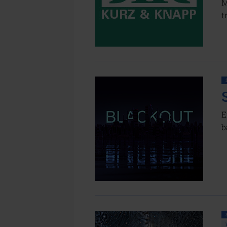
M
t
E
b