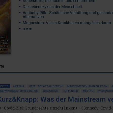
Superkräfte, die noch in uns schlummern
Die Lebenszyklen der Menschheit
Antibaby-Pille: Schädliche Verhütung und gesünde
Alternativen
Magnesium: Vielen Krankheiten mangelt es daran
u.v.m.
rte
SEITE 2
AMERIKA
GESELLSCHAFT ALLGEMEIN
MASSENMEDIEN • MANIPULATION
ÜBERWACHUNG • MIND CONTROL
GESUNDHEIT
IMPFUNGEN
MEDIZIN
WISSENSCH
Kurz&Knapp: Was der Mainstream v
++Covid-Ziel: Grundrechte einschränken+++Kennedy: Covid-