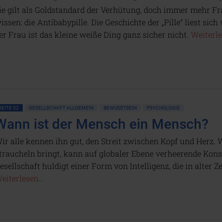
ie gilt als Goldstandard der Verhütung, doch immer mehr Fr
issen: die Antibabypille. Die Geschichte der „Pille“ liest sic
er Frau ist das kleine weiße Ding ganz sicher nicht.
Weiterle
SEITE 52
GESELLSCHAFT ALLGEMEIN
BEWUSSTSEIN
PSYCHOLOGIE
Wann ist der Mensch ein Mensch?
ir alle kennen ihn gut, den Streit zwischen Kopf und Herz. 
traucheln bringt, kann auf globaler Ebene verheerende Ko
esellschaft huldigt einer Form von Intelligenz, die in alter Ze
eiterlesen...