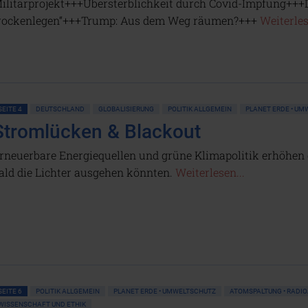
ilitärprojekt+++Übersterblichkeit durch Covid-Impfung+++
rockenlegen“+++Trump: Aus dem Weg räumen?+++
Weiterles
SEITE 4
DEUTSCHLAND
GLOBALISIERUNG
POLITIK ALLGEMEIN
PLANET ERDE • U
Stromlücken & Blackout
rneuerbare Energiequellen und grüne Klimapolitik erhöhen 
ald die Lichter ausgehen könnten.
Weiterlesen...
SEITE 6
POLITIK ALLGEMEIN
PLANET ERDE • UMWELTSCHUTZ
ATOMSPALTUNG • RADIO
WISSENSCHAFT UND ETHIK