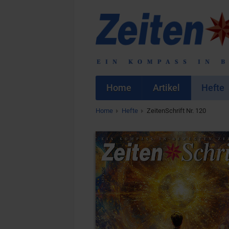
Home
Artikel
Hefte
Home
Hefte
ZeitenSchrift Nr. 120