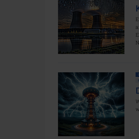
E
a
E
N
W
w