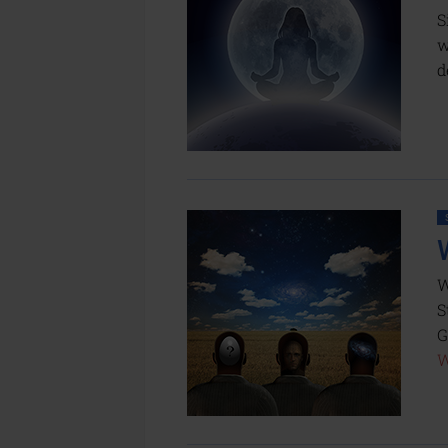
S
w
d
W
S
G
W