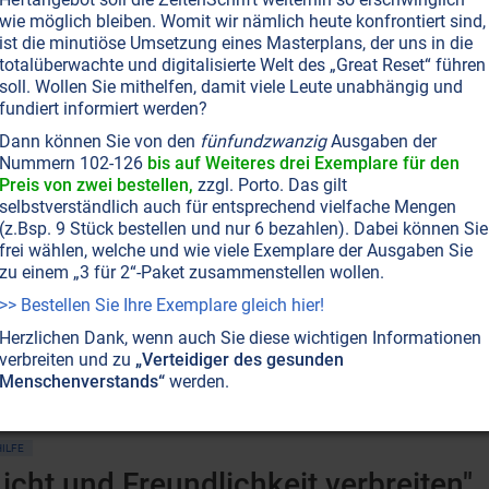
einstofflichen Reisen durch Zeit und Raum oder der De- und R
wie möglich bleiben. Womit wir nämlich heute konfrontiert sind,
ist die minutiöse Umsetzung eines Masterplans, der uns in die
ie ein Mystiker in vergangene Zeiten reiste und ohne Raum
totalüberwachte und digitalisierte Welt des „Great Reset“ führen
enschheit vor Unglück zu bewahren.
Weiterlesen...
soll. Wollen Sie mithelfen, damit viele Leute unabhängig und
fundiert informiert werden?
Dann können Sie von den
fünfundzwanzig
Ausgaben der
Nummern 102-126
bis auf Weiteres drei Exemplare für den
SEITE 29
ERNÄHRUNG
GESUNDHEIT
HEILUNG
Preis von zwei bestellen,
zzgl. Porto. Das gilt
Magnesium – Viele Krankheiten, ei
selbstverständlich auch für entsprechend vielfache Mengen
(z.Bsp. 9 Stück bestellen und nur 6 bezahlen). Dabei können Sie
s gibt da ein Mineral, das in seiner Anwendung weit sicherer
frei wählen, welche und wie viele Exemplare der Ausgaben Sie
ngeheure Wirkung auf unseren Körper und unsere Zellen hat.
zu einem „3 für 2“-Paket zusammenstellen wollen.
er Medizin immer noch ein Mysterium – mit fatalen Folgen 
>> Bestellen Sie Ihre Exemplare gleich hier!
eiterlesen...
Herzlichen Dank, wenn auch Sie diese wichtigen Informationen
verbreiten und zu
„Verteidiger des gesunden
Menschenverstands“
werden.
ILFE
"Licht und Freundlichkeit verbreiten"