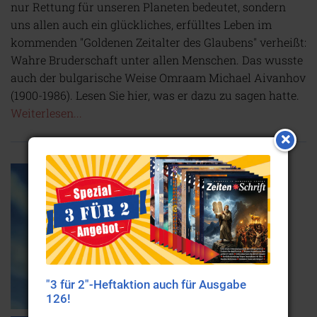
nur Rettung für unseren Planeten bedeutet, sondern
uns allen auch ein glückliches, erfülltes Leben im
kommenden "Goldenen Zeitalter des Glaubens" verheißt:
Wahre Bruderschaft unter allen Menschen. Das wusste
auch der bulgarische Weise Omraam Michael Aivanhov
(1900-1986). Lesen Sie hier, was er dazu zu sagen hatte.
Weiterlesen...
"3 für 2"-Heftaktion auch für Ausgabe
126!