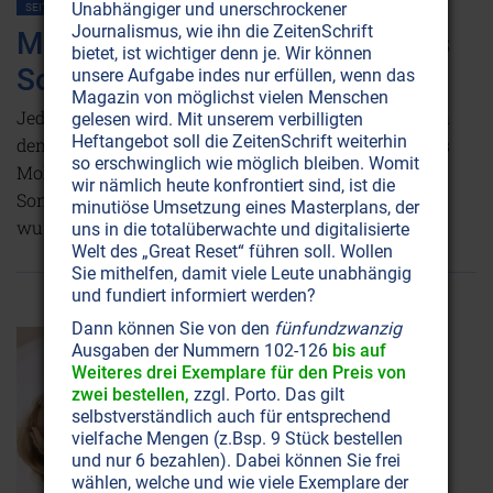
Unabhängiger und unerschrockener
SEITE 34
GESUNDHEIT
HEILUNG
Journalismus, wie ihn die ZeitenSchrift
Mohnblütenöl: die Heilkraft des
bietet, ist wichtiger denn je. Wir können
Sonnenlichts
unsere Aufgabe indes nur erfüllen, wenn das
Magazin von möglichst vielen Menschen
Jede Form von wahrer Heilkraft entstammt letztlich
gelesen wird. Mit unserem verbilligten
Heftangebot soll die ZeitenSchrift weiterhin
dem Licht der Sonne. Da ist es kein Wunder, dass das
so erschwinglich wie möglich bleiben. Womit
Mohnblütenöl, das zum einen gespeicherte
wir nämlich heute konfrontiert sind, ist die
Sonnenkraft, zum andern schmerzstillend ist, so
minutiöse Umsetzung eines Masterplans, der
wundervolle Wirkungen zeigt!
Weiterlesen...
uns in die totalüberwachte und digitalisierte
Welt des „Great Reset“ führen soll. Wollen
Sie mithelfen, damit viele Leute unabhängig
und fundiert informiert werden?
Dann können Sie von den
fünfundzwanzig
Ausgaben der Nummern 102-126
bis auf
Weiteres drei Exemplare für den Preis von
zwei bestellen,
zzgl. Porto. Das gilt
selbstverständlich auch für entsprechend
vielfache Mengen (z.Bsp. 9 Stück bestellen
und nur 6 bezahlen). Dabei können Sie frei
wählen, welche und wie viele Exemplare der