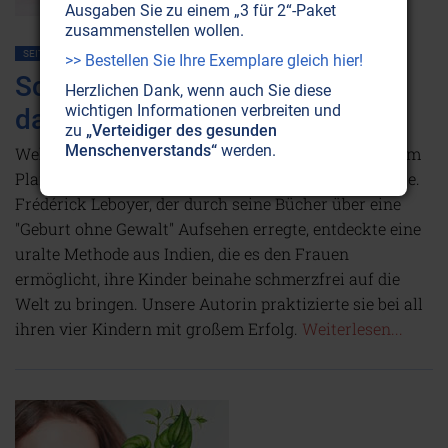
Ausgaben Sie zu einem „3 für 2“-Paket
zusammenstellen wollen.
SEITE 42
FAMILIE
KINDER • JUGEND
MACHT DER MUSIK
>> Bestellen Sie Ihre Exemplare gleich hier!
Schmerzfrei gebären - gibt es
Herzlichen Dank, wenn auch Sie diese
wichtigen Informationen verbreiten und
das?
zu
„Verteidiger des gesunden
Menschenverstands“
werden.
Wehensingen: Nicht immer wurden Kinder auf diesem
Planeten unter solchen Schmerzen geboren wie heute.
Frédérick Leboyer, der durch seine Bücher über eine
"Geburt ohne Gewalt" Aufsehen erregte, entdeckte eine
uralte Methode aus Indien, die es den Frauen
ermöglicht, ihre Kinder beinahe schmerzfrei auf die
Welt zu bringen. Unsere Autorin praktizierte sie bei all
ihren vier Kindern mit großem Erfolg.
Weiterlesen...