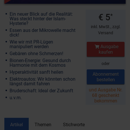
Ein neuer Blick auf die Realität:
€ 5
*
Was steckt hinter der Islam-
Hysterie?
inkl. MwSt.,
zzgl.
Essen aus der Mikrowelle macht
Versand
dick!
Wie wir mit PR-Lügen
manipuliert werden
Ausgabe
kaufen
Gebären ohne Schmerzen!
Bionen-Energie: Gesund durch
oder
Harmonie mit dem Kosmos
Hyperaktivität sanft heilen
Abonnement
Elektroautos: Wir könnten schon
bestellen
längst damit fahren
und Ausgabe Nr.
Bruderschaft: Ideal der Zukunft
68 geschenkt
u.v.m.
bekommen
Artikel
Themen
Stichworte