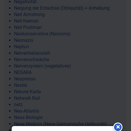
Negativität
Neigung der Erdachse (Obliquität) + Anhebung
Neil Armstrong
Neil Keenan
Neil Postman
Neokonservative (Neocons)
Neonazis
Neptun
Nervenheilanstalt
Nervenschwäche
Nervensystem (vegetatives)
NESARA
Nespresso
Nestlé
Neturei Karta
Network Rail
netz
Neu-Atlantis
Neue Biologie
Neue Medizin (Neue Germanische Heilkunde)
Neue Normalität (The New Normal)