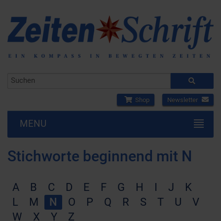
Shop
Newsletter
MENU
Stichworte beginnend mit N
A
B
C
D
E
F
G
H
I
J
K
L
M
N
O
P
Q
R
S
T
U
V
W
X
Y
Z