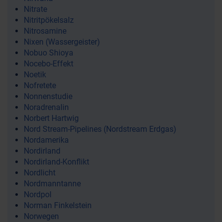
Nitrate
Nitritpökelsalz
Nitrosamine
Nixen (Wassergeister)
Nobuo Shioya
Nocebo-Effekt
Noetik
Nofretete
Nonnenstudie
Noradrenalin
Norbert Hartwig
Nord Stream-Pipelines (Nordstream Erdgas)
Nordamerika
Nordirland
Nordirland-Konflikt
Nordlicht
Nordmanntanne
Nordpol
Norman Finkelstein
Norwegen