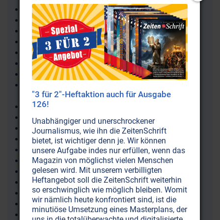
Neue Seidenstraße (Belt and Road Initiative BRI)
Neue Weltordnung (New World Order NWO)
Neues Testament
Neues Zeitalter
Neuralink (Elon Musk)
Neuro-Linguistisches Programmieren
Neurocoaching
Neurodegenerative Krankheiten
"3 für 2"-Heftaktion auch für Ausgabe
(Neuroinflammation)
126!
Neurodermitis
Neurogenese
Unabhängiger und unerschrockener
Neurologie
Journalismus, wie ihn die ZeitenSchrift
Neuropathie
bietet, ist wichtiger denn je. Wir können
Neurophone
unsere Aufgabe indes nur erfüllen, wenn das
Magazin von möglichst vielen Menschen
Neurosen
gelesen wird. Mit unserem verbilligten
Neurotoxizität (Nervenschäden)
Heftangebot soll die ZeitenSchrift weiterhin
Neurotransmitter
so erschwinglich wie möglich bleiben. Womit
Neurowissenschaft
wir nämlich heute konfrontiert sind, ist die
Neuschwabenland
minutiöse Umsetzung eines Masterplans, der
New Age
uns in die totalüberwachte und digitalisierte