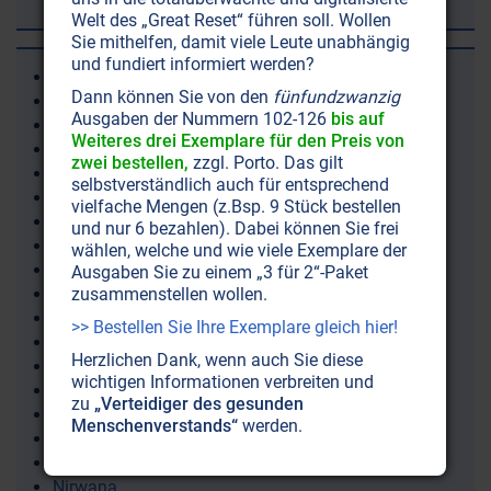
Welt des „Great Reset“ führen soll. Wollen
Sie mithelfen, damit viele Leute unabhängig
und fundiert informiert werden?
New Explorer Society
Dann können Sie von den
fünfundzwanzig
Neways
Ausgaben der Nummern 102-126
bis auf
NewsGuard (Internetfilter)
Weiteres drei Exemplare für den Preis von
NGOs Nichtregierungsorganisationen
zwei bestellen,
zzgl. Porto. Das gilt
Nibiru (Neiberau), Planet X
selbstverständlich auch für entsprechend
Nichtjuden
vielfache Mengen (z.Bsp. 9 Stück bestellen
Nichtraucherpille
und nur 6 bezahlen). Dabei können Sie frei
Nick Begich
wählen, welche und wie viele Exemplare der
Nicolas Hulscher (Metastudie Corona-Autopsien)
Ausgaben Sie zu einem „3 für 2“-Paket
zusammenstellen wollen.
Nicole Herout
Nicole LePera
>> Bestellen Sie Ihre Exemplare gleich hier!
Nierenleiden
Herzlichen Dank, wenn auch Sie diese
Nikola Tesla
wichtigen Informationen verbreiten und
Nikolai Morosow
zu
„Verteidiger des gesunden
Nikotin
Menschenverstands“
werden.
Nildelta
Nir Shaviv (Astrophysiker)
Nirwana