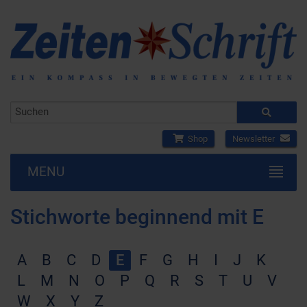
Shop
Newsletter
MENU
Stichworte beginnend mit E
A
B
C
D
E
F
G
H
I
J
K
L
M
N
O
P
Q
R
S
T
U
V
W
X
Y
Z