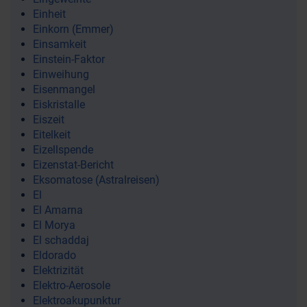
Einheit
Einkorn (Emmer)
Einsamkeit
Einstein-Faktor
Einweihung
Eisenmangel
Eiskristalle
Eiszeit
Eitelkeit
Eizellspende
Eizenstat-Bericht
Eksomatose (Astralreisen)
El
El Amarna
El Morya
El schaddaj
Eldorado
Elektrizität
Elektro-Aerosole
Elektroakupunktur