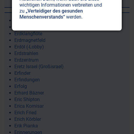
wichtigen Informationen verbreiten und
zu
„Verteidiger des gesunden
Menschenverstands“
werden.
Erdinnere
Erdkern
Erdklangflöte
Erdmagnetfeld
Erdöl (-Lobby)
Erdstrahlen
Erdzentrum
Eretz Israel (Großisrael)
Erfinder
Erfindungen
Erfolg
Erhard Bäzner
Eric Shipton
Erica Komisar
Erich Fried
Erich Körbler
Erik Pianka
Erinnerungen