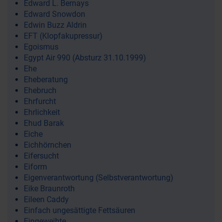
Edward L. Bernays
Edward Snowdon
Edwin Buzz Aldrin
EFT (Klopfakupressur)
Egoismus
Egypt Air 990 (Absturz 31.10.1999)
Ehe
Eheberatung
Ehebruch
Ehrfurcht
Ehrlichkeit
Ehud Barak
Eiche
Eichhörnchen
Eifersucht
Eiform
Eigenverantwortung (Selbstverantwortung)
Eike Braunroth
Eileen Caddy
Einfach ungesättigte Fettsäuren
Eingeweihte