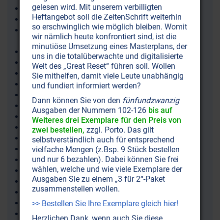
gelesen wird. Mit unserem verbilligten
Epigenetik
Heftangebot soll die ZeitenSchrift weiterhin
Epilepsie
so erschwinglich wie möglich bleiben. Womit
EPIM European Programme for Integration and
wir nämlich heute konfrontiert sind, ist die
Migration
minutiöse Umsetzung eines Masterplans, der
Epiphyse
uns in die totalüberwachte und digitalisierte
Epstein-Barr-Virus EBV
Welt des „Great Reset“ führen soll. Wollen
Eran Elhaik
Sie mithelfen, damit viele Leute unabhängig
Erbauer der Form
und fundiert informiert werden?
Erbgut
Dann können Sie von den
fünfundzwanzig
Erbsünde
Ausgaben der Nummern 102-126
bis auf
Erd-Eigentliche (Erdwesen)
Weiteres drei Exemplare für den Preis von
Erdalter
zwei bestellen,
zzgl. Porto. Das gilt
Erdbeben
selbstverständlich auch für entsprechend
Erdbeere
vielfache Mengen (z.Bsp. 9 Stück bestellen
und nur 6 bezahlen). Dabei können Sie frei
Erde
wählen, welche und wie viele Exemplare der
Erdenjahr-Ton OM (Ton der Seele)
Ausgaben Sie zu einem „3 für 2“-Paket
Erdenton
zusammenstellen wollen.
Erdfelder
Erdgas
>> Bestellen Sie Ihre Exemplare gleich hier!
Erdgebundene Seelen
Herzlichen Dank, wenn auch Sie diese