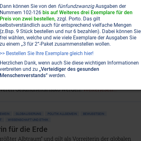
 Antworten geben, die uns helfen, ein besseres Leben zu
Dann können Sie von den
fünfundzwanzig
Ausgaben der
m Einklang mit den Elementen und der Natur.
Nummern 102-126
bis auf Weiteres drei Exemplare für den
en...
Preis von zwei bestellen,
zzgl. Porto. Das gilt
selbstverständlich auch für entsprechend vielfache Mengen
(z.Bsp. 9 Stück bestellen und nur 6 bezahlen). Dabei können Sie
frei wählen, welche und wie viele Exemplare der Ausgaben Sie
zu einem „3 für 2“-Paket zusammenstellen wollen.
T NR. 115, S.3
ERNÄHRUNG
GESUNDHEIT
HEILUNG
äure: Das versteckte Gift
>> Bestellen Sie Ihre Exemplare gleich hier!
mit stark Omega-6-haltigen Pflanzenölen kocht, begünsti
Herzlichen Dank, wenn auch Sie diese wichtigen Informationen
he Entzündungen, Degenerationskrankheiten,
verbreiten und zu
„Verteidiger des gesunden
igkeit und Demenz. Ob Rapsöl, Sonnenblumenöl oder viele
Menschenverstands“
werden.
peiseöle – was als gesund angepriesen wird, kann leicht
eren Gesundheitsrisiko werden.
Weiterlesen...
GEMEIN
GLOBALISIERUNG
POLITIK ALLGEMEIN
BEWUSSTSEIN
T
WISSENSCHAFT UND ETHIK
n für die Erde
ßter Albtraum“ und gilt als Vorreiterin der globalen