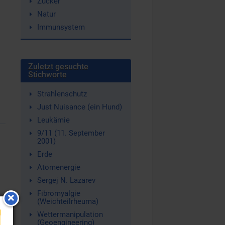
Zucker
Natur
Immunsystem
Zuletzt gesuchte
Stichworte
Strahlenschutz
Just Nuisance (ein Hund)
Leukämie
9/11 (11. September
2001)
Erde
Atomenergie
Sergej N. Lazarev
Fibromyalgie
(Weichteilrheuma)
Wettermanipulation
(Geoengineering)