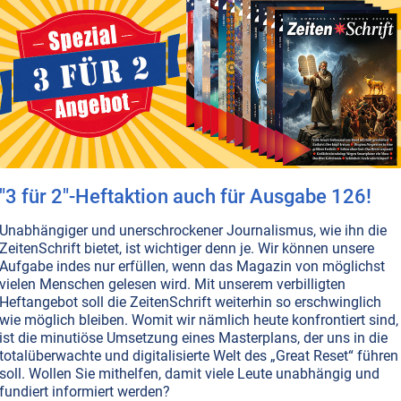
tt genährt
einer natürlichen Ernährung weit entfernt sind. 73
teiler sind hochverarbeitet (und oft viel billiger als
lfte unseres Energiebedarfs decken wir heute mit solche
ie Zahl der chronischen Krankheiten in einigen Ländern
scher Arzt wagte den Ernährungsselbstversuch und zieht
"3 für 2"-Heftaktion auch für Ausgabe 126!
ONLINE VERFÜGBAR
AUSGABE BESTELLEN
Unabhängiger und unerschrockener Journalismus, wie ihn die
ZeitenSchrift bietet, ist wichtiger denn je. Wir können unsere
Aufgabe indes nur erfüllen, wenn das Magazin von möglichst
vielen Menschen gelesen wird. Mit unserem verbilligten
T NR. 117, S.56
KINDER • JUGEND
LEBENSHILFE
GEIST
Heftangebot soll die ZeitenSchrift weiterhin so erschwinglich
ON MIT DER NATUR
NATURGEISTER
GESUNDHEIT
LANDWIRTSCHAFT
wie möglich bleiben. Womit wir nämlich heute konfrontiert sind,
WALD
TIERE
ist die minutiöse Umsetzung eines Masterplans, der uns in die
ten aus dem Naturreich
totalüberwachte und digitalisierte Welt des „Great Reset“ führen
ittelalter konnten viele Menschen die Geister der Natur
soll. Wollen Sie mithelfen, damit viele Leute unabhängig und
fundiert informiert werden?
eute erscheint uns dies wie ein Märchen. Dabei können s