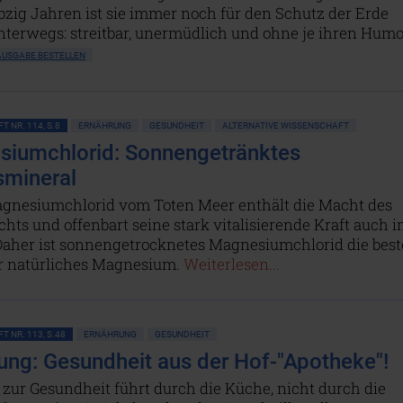
zig Jahren ist sie immer noch für den Schutz der Erde
nterwegs: streitbar, unermüdlich und ohne je ihren Humo
AUSGABE BESTELLEN
T NR. 114, S.8
ERNÄHRUNG
GESUNDHEIT
ALTERNATIVE WISSENSCHAFT
iumchlorid: Sonnengetränktes
mineral
gnesiumchlorid vom Toten Meer enthält die Macht des
hts und offenbart seine stark vitalisierende Kraft auch 
Daher ist sonnengetrocknetes Magnesiumchlorid die best
ür natürliches Magnesium.
Weiterlesen...
T NR. 113, S.48
ERNÄHRUNG
GESUNDHEIT
ung: Gesundheit aus der Hof-"Apotheke"!
zur Gesundheit führt durch die Küche, nicht durch die