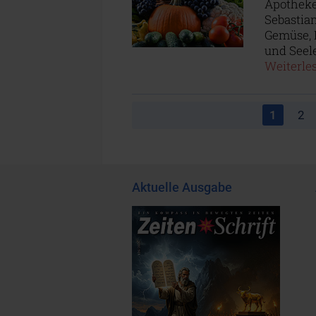
Apotheke“
Sebastian
Gemüse, 
und Seel
Weiterles
1
2
Aktuelle Ausgabe