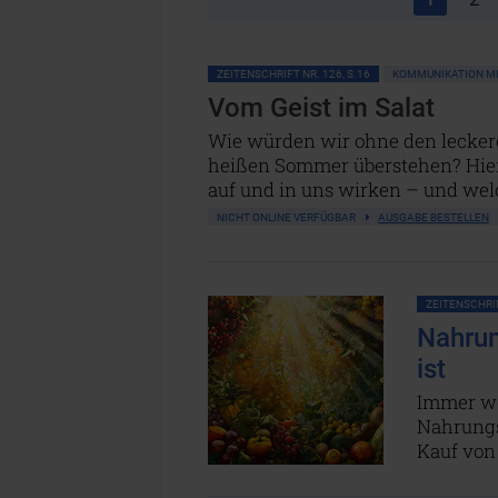
ZEITENSCHRIFT NR. 126, S.16
KOMMUNIKATION MI
Vom Geist im Salat
Wie würden wir ohne den leckere
heißen Sommer überstehen? Hier
auf und in uns wirken – und wel
NICHT ONLINE VERFÜGBAR
AUSGABE BESTELLEN
ZEITENSCHRIF
Nahrun
ist
Immer we
Nahrungs
Kauf von