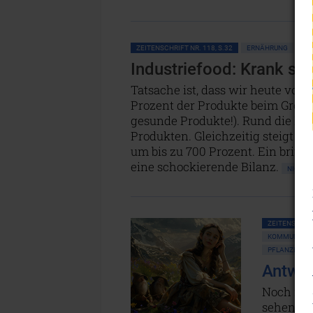
ZEITENSCHRIFT NR. 118, S.32
ERNÄHRUNG
Industriefood: Krank sta
Tatsache ist, dass wir heute von 
Prozent der Produkte beim Großver
gesunde Produkte!). Rund die Hä
Produkten. Gleichzeitig steigt d
um bis zu 700 Prozent. Ein briti
eine schockierende Bilanz.
NICHT 
ZEITENSCHRIF
KOMMUNIKATI
PFLANZEN • 
Antwor
Noch im M
sehen. H