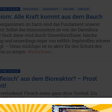
T NR. 119, S.48
ERNÄHRUNG
GESUNDHEIT
HEILUNG
MEDIZIN
iom: Alle Kraft kommt aus dem Bauch
oorganismen im Darm sind das Fundament unserer
it: Selbst das Immunsystem ist von der Darmflora
! Doch diese wird durch Umwelteinflüsse, falsche
g und neuerdings sogar von mRNA-Impfstoffen schwer
t. – Umso wichtiger ist es, aktiv für den Schutz des
ms zu sorgen.
Weiterlesen...
T NR. 118, S.22
rfleisch" aus dem Bioreaktor? – Prost
it!
 verlockend: Fleisch essen ganz ohne Tierleid. Ein
r Blick schlägt jedoch schnell auf den Magen. Denn um
ht es nicht, wohl aber um Krieg und Kontrolle.
en...