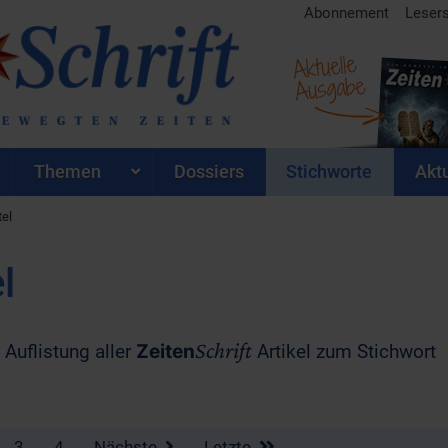
Abonnement
Leser
Aktuelle
Ausgabe
Themen
Dossiers
Stichworte
Aktu
el
l
Schrift
 Auflistung aller
Zeiten
Artikel zum Stichwort
3
4
Nächste
Letzte