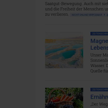
Saatgut-Bewegung. Auch mit sieb
und die Freiheit der Menschen u
zu verlieren.
NICHT ONLINE VERFÜGBAR
ZEITENSCHRIF
Magnes
Lebens
Unser Ma
Sonnenlic
Wasser. 
Quelle f
ZEITENSCHRIF
Ernähr
„Der Weg 