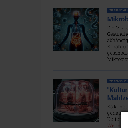
ZEITENSCHRIF
Mikrob
Die Mikr
Gesundhe
abhängig
Ernährun
geschädig
Mikrobio
ZEITENSCHRIF
"Kultu
Mahlze
Es klingt
genauere
Kultur ge
Weiterles