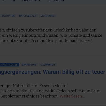
T DER NATUR
NATURGEISTER
ERNÄHRUNG
n, einfach zuzubereitenden Griechischen Salat den
 ein wenig Hintergrundwissen, wie Tomate und Gurke
che unbekannte Geschichte sie hinter sich haben!
T NR. 119, S.46
ERNÄHRUNG
GESUNDHEIT
gsergänzungen: Warum billig oft zu teuer
niger Nährstoffe im Essen bedeutet:
ergänzungsmittel sind nötig. Jedoch sollte man beim
 Supplements einiges beachten.
Weiterlesen...