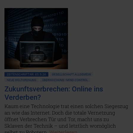
ZEITENSCHRIFT NR. 85, S.26
GESELLSCHAFT ALLGEMEIN
NEUE WELTORDNUNG
ÜBERWACHUNG • MIND CONTROL
Zukunftsverbrechen: Online ins
Verderben?
Kaum eine Technologie trat einen solchen Siegeszug
an wie das Internet. Doch die totale Vernetzung
öffnet Verbrechen Tür und Tor, macht uns zu
Sklaven der Technik – und letztlich womöglich
selbst zu Robotern.
Weiterlesen...