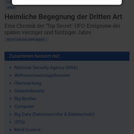
ILLUMINATEN • BILDERBERGER • GEHEIMLOGEN
VERSCHWÖRUNGSTHEORIEN
UFOS
Heimliche Begegnung der Dritten Art
Eine Chronik der ‘Top Secret’-UFO-Ereignisse der
späten vierziger und fünfziger Jahre.
NICHT ONLINE VERFÜGBAR
Zusammen benutzt mit:
National Security Agency (NSA)
Weltverschwörungstheorien
Überwachung
Geheimdienste
Big Brother
Computer
Big Data (Datensammler & Datenschutz)
UFOs
Mind Control