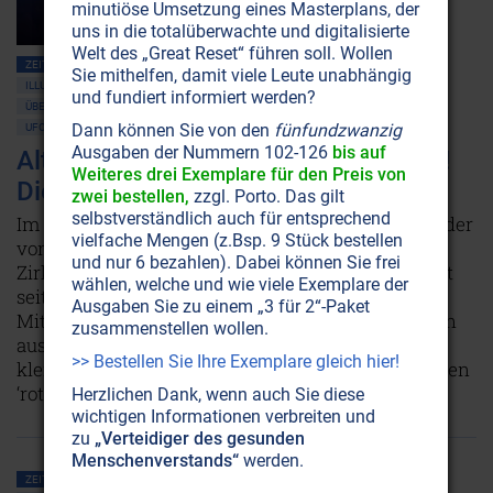
minutiöse Umsetzung eines Masterplans, der
uns in die totalüberwachte und digitalisierte
Welt des „Great Reset“ führen soll. Wollen
ZEITENSCHRIFT NR. 16, S.6
ALTERNATIVE 3 • MARS • MOND
Sie mithelfen, damit viele Leute unabhängig
ILLUMINATEN • BILDERBERGER • GEHEIMLOGEN
ÜBERBEVÖLKERUNG
und fundiert informiert werden?
ÜBERWACHUNG • MIND CONTROL
VERSCHWÖRUNGSTHEORIEN
MOND
Dann können Sie von den
fünfundzwanzig
UFOS
Ausgaben der Nummern 102-126
bis auf
Alternative 3: Die Erde? Aufgegeben!
Weiteres drei Exemplare für den Preis von
Die Zukunft? Der Mars!
zwei bestellen,
zzgl. Porto. Das gilt
selbstverständlich auch für entsprechend
Im Sommer 1997 führt uns die NASA harmlose Bilder
vielfache Mengen (z.Bsp. 9 Stück bestellen
von der Marsoberfläche vor. Dabei sind geheime
und nur 6 bezahlen). Dabei können Sie frei
Zirkel aus Wissenschaft, Militär und Geheimdienst
wählen, welche und wie viele Exemplare der
seit Jahrzehnten daran, mit unmenschlichen
Ausgaben Sie zu einem „3 für 2“-Paket
Mitteln den Mars zu kolonisieren. Sie gehen davon
zusammenstellen wollen.
aus, daß die Erde keine Chance mehr hat. Eine
>> Bestellen Sie Ihre Exemplare gleich hier!
kleine, feine Elite der Menschheit soll sich dann den
‘roten Planeten‘ untertan machen.
Weiterlesen...
Herzlichen Dank, wenn auch Sie diese
wichtigen Informationen verbreiten und
zu
„Verteidiger des gesunden
Menschenverstands“
werden.
ZEITENSCHRIFT NR. 4, S.51
AMERIKA
MASSENMEDIEN • MANIPULATION