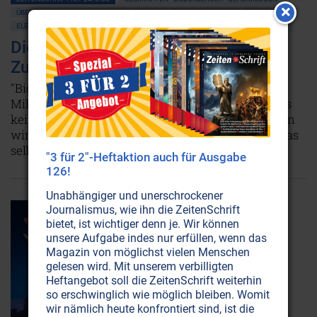
ÜBERWACHUNG • MIND CONTROL
VERSCHWÖRUNGSTHEORIEN
GESUNDHEIT
ELEKTROSMOG
MIKROWELLEN
MOBILFUNK
WISSENSCHAFT UND ETHIK
Die Mikrowelle - eine Waffe mit
Zukunft
"Big Brother is Watching You" - die
Mikrowellentechnologie macht es möglich, daß es
keine privaten Bereiche mehr gibt - und uns, wenn
wir uns nicht vorsehen, bald nicht einmal mehr das
selbständige Denken gestattet wird.
Weiterlesen...
"3 für 2"-Heftaktion auch für Ausgabe
126!
Unabhängiger und unerschrockener
Journalismus, wie ihn die ZeitenSchrift
bietet, ist wichtiger denn je. Wir können
unsere Aufgabe indes nur erfüllen, wenn das
Magazin von möglichst vielen Menschen
gelesen wird. Mit unserem verbilligten
Heftangebot soll die ZeitenSchrift weiterhin
so erschwinglich wie möglich bleiben. Womit
wir nämlich heute konfrontiert sind, ist die