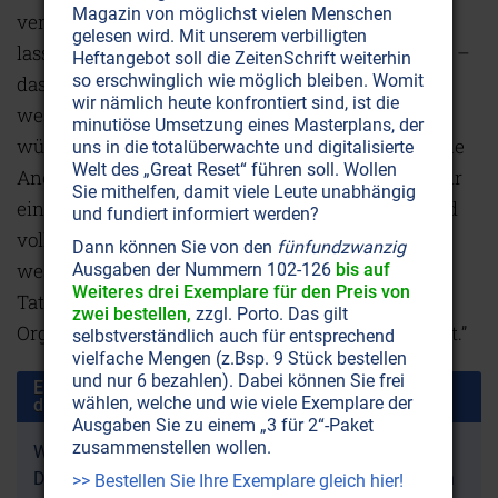
Magazin von möglichst vielen Menschen
verwirklichen und es gleichzeitig so aussehen
gelesen wird. Mit unserem verbilligten
lassen, als würde man sich dem Plan widersetzen –
Heftangebot soll die ZeitenSchrift weiterhin
so erschwinglich wie möglich bleiben. Womit
das ist das Herz unserer Ideologie. Das erklärt,
wir nämlich heute konfrontiert sind, ist die
weshalb wir keine Medienaufmerksamkeit
minutiöse Umsetzung eines Masterplans, der
wünschen, keine Ehrungen, Ruhm oder öffentliche
uns in die totalüberwachte und digitalisierte
Welt des „Great Reset“ führen soll. Wollen
Anerkennung. (…) Unser Erfolg liegt darin, dass wir
Sie mithelfen, damit viele Leute unabhängig
eine Gruppe sind. Gegenseitige Unterstützung und
und fundiert informiert werden?
vollkommene Verschwiegenheit sind die
Dann können Sie von den
fünfundzwanzig
wesentlichen Zutaten für unseren Erfolg.
Ausgaben der Nummern 102-126
bis auf
Weiteres drei Exemplare für den Preis von
Tatsächlich sind die Regeln und Eide unserer
zwei bestellen,
zzgl. Porto. Das gilt
Organisation sehr streng und die Strafen sehr hart.”
selbstverständlich auch für entsprechend
vielfache Mengen (z.Bsp. 9 Stück bestellen
und nur 6 bezahlen). Dabei können Sie frei
Ende des Artikelauszugs „Die okkulte Wahrheit über
wählen, welche und wie viele Exemplare der
die Freimaurerei“
Ausgaben Sie zu einem „3 für 2“-Paket
zusammenstellen wollen.
Willenskraft schwächen, totale Überwachung,
Demokratie mit ihrem ewigen Streit unter den Parteien
>> Bestellen Sie Ihre Exemplare gleich hier!