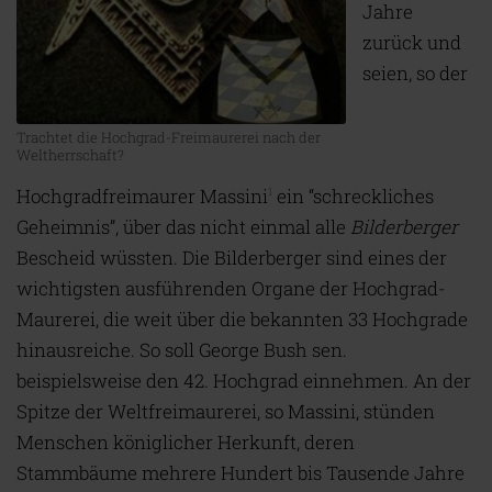
Jahre
zurück und
seien, so der
Trachtet die Hochgrad-Freimaurerei nach der
Weltherrschaft?
Hochgradfreimaurer Massini
ein “schreckliches
1
Geheimnis”, über das nicht einmal alle
Bilderberger
Bescheid wüssten. Die Bilderberger sind eines der
wichtigsten ausführenden Organe der Hochgrad-
Maurerei, die weit über die bekannten 33 Hochgrade
hinausreiche. So soll George Bush sen.
beispielsweise den 42. Hochgrad einnehmen. An der
Spitze der Weltfreimaurerei, so Massini, stünden
Menschen königlicher Herkunft, deren
Stammbäume mehrere Hundert bis Tausende Jahre