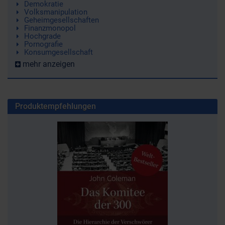
Demokratie
Volksmanipulation
Geheimgesellschaften
Finanzmonopol
Hochgrade
Pornografie
Konsumgesellschaft
mehr anzeigen
Produktempfehlungen