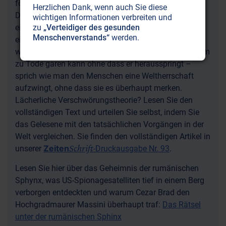
fördern, verschleiern und ein vielschichtiges Spiel der
Herzlichen Dank, wenn auch Sie diese
Doppelzüngigkeit treiben. „Signore Massini“, der
wichtigen Informationen verbreiten und
eingeweihte Maurer über den Hochgraden, entwirft
zu
„Verteidiger des gesunden
Menschenverstands“
werden.
einen ebenso bestechenden und schauerlichen Plan,
wie man den sprichwörtlichen Frosch im Glas langsam
zu Tode garen kann ohne dass er herausspringt –
sprich wie man den Menschen eine Weltherrschaft
aufzwingt, ohne dass sie es überhaupt merken.
Lächerliche Verschwörungstheorie? Lesen Sie den
vollständigen Text und urteilen Sie selbst, indem Sie
das Gelesene mit den tatsächlichen Vorgängen in der
Welt vergleichen. Sie finden den vollständigen Artikel in
Schrift
Zeiten
unserer
-Druckausgabe Nr. 93
.
Lesen Sie hier über das Geheimnis der rumänischen
Sphynx, was US-Spionagesatelliten tief in einem Berg
verborgen entdeckten und warum Cezar Brad den
Hochgradmaurer Massini überhaupt traf:
Das Rätsel
unter der rumänischen Sphinx