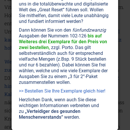
uns in die totalüberwachte und digitalisierte
Vitamin D-Transportmoleküle ebenfalls Magnesium.
Welt des „Great Reset“ führen soll. Wollen
Hohe Vitamin D-Dosierungen verbrauchen daher
Sie mithelfen, damit viele Leute unabhängig
und fundiert informiert werden?
entsprechend viel Magnesium. Dies bedeutet im
Dann können Sie von den
fünfundzwanzig
Umkehrschluss aber auch:
Ein Magnesiummangel
Ausgaben der Nummern 102-126
bis auf
kann dazu führen, dass der Vitamin D-Spiegel trotz
Weiteres drei Exemplare für den Preis von
hoher Dosierung nicht angehoben werden kann.
zwei bestellen,
zzgl. Porto. Das gilt
selbstverständlich auch für entsprechend
vielfache Mengen (z.Bsp. 9 Stück bestellen
Wer sich näher mit Vitamin D3 befasst, kommt
und nur 6 bezahlen). Dabei können Sie frei
zudem am Vitamin K2 nicht vorbei.
Denn Vitamin
wählen, welche und wie viele Exemplare der
Ausgaben Sie zu einem „3 für 2“-Paket
D3 fördert die Aufnahme von Kalzium.
Vitamin K2
zusammenstellen wollen.
hingegen regelt, wie und wo das aufgenommene
>> Bestellen Sie Ihre Exemplare gleich hier!
Kalzium eingelagert wird.
Vitamin K2 aktiviert
Herzlichen Dank, wenn auch Sie diese
nämlich zwei Proteine im Körper, die bewirken, dass
wichtigen Informationen verbreiten und
sich das Kalzium einerseits in der Hartsubstanz von
zu
„Verteidiger des gesunden
Menschenverstands“
werden.
Knochen und Zähnen einlagert (
Osteocalcin
), und
andererseits verhindern, dass sich Kalzium an den