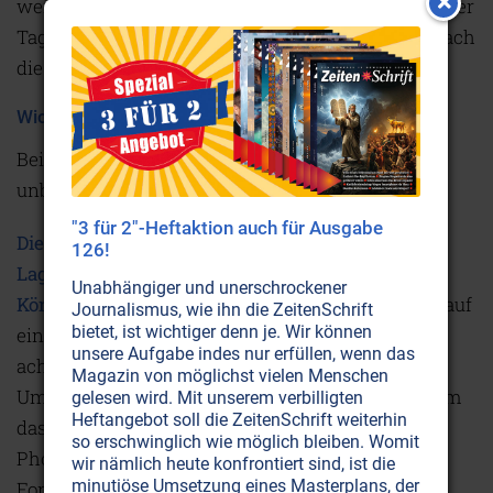
weiterverarbeitet wird. Doch es gilt: Je bewölkter der
Tag, desto geringer die UVB-Strahlung und demnach
die Vitamin D-Produktion.
Wichtiges Dreiergespann
Bei der Versorgung mit Vitamin D ist folgendes
unbedingt zu beachten:
"3 für 2"-Heftaktion auch für Ausgabe
Die drei wichtigsten Enzyme zur Aktivierung,
126!
Lagerung und zum Transport von Vitamin D im
Unabhängiger und unerschrockener
Körper sind magnesiumabhängig.
Daher ist auch auf
Journalismus, wie ihn die ZeitenSchrift
bietet, ist wichtiger denn je. Wir können
eine genügende Versorgung mit
Magnesium
zu
unsere Aufgabe indes nur erfüllen, wenn das
achten. Magnesium ist an allen
Magazin von möglichst vielen Menschen
Umwandlungsschritten beteiligt, die nötig sind, um
gelesen wird. Mit unserem verbilligten
Heftangebot soll die ZeitenSchrift weiterhin
das Vitamin D3 aus Lebensmitteln oder der
so erschwinglich wie möglich bleiben. Womit
Photosynthese über die Sonne in seine wirksame
wir nämlich heute konfrontiert sind, ist die
minutiöse Umsetzung eines Masterplans, der
Form zu verwandeln. Des Weiteren benötigen die