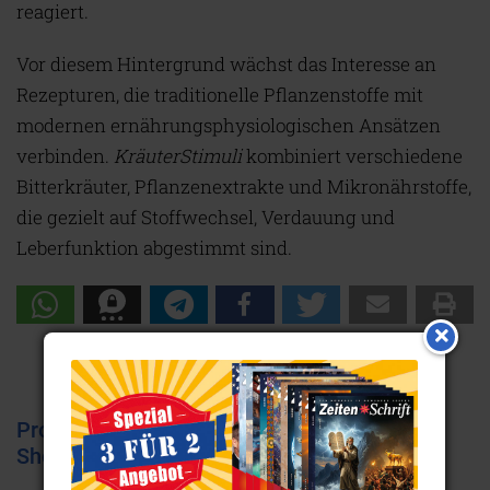
reagiert.
Vor diesem Hintergrund wächst das Interesse an
Rezepturen, die traditionelle Pflanzenstoffe mit
modernen ernährungsphysiologischen Ansätzen
verbinden.
KräuterStimuli
kombiniert verschiedene
Bitterkräuter, Pflanzenextrakte und Mikronährstoffe,
die gezielt auf Stoffwechsel, Verdauung und
Leberfunktion abgestimmt sind.
Produktempfehlungen aus unserem Online-
Shop