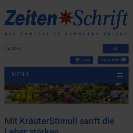
Shop
Newsletter
MENU
Mit KräuterStimuli sanft die
Leber stärken