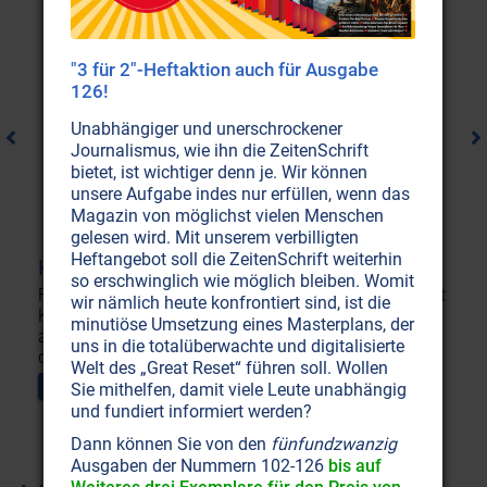
"3 für 2"-Heftaktion auch für Ausgabe
126!
Unabhängiger und unerschrockener
Journalismus, wie ihn die ZeitenSchrift
bietet, ist wichtiger denn je. Wir können
unsere Aufgabe indes nur erfüllen, wenn das
Magazin von möglichst vielen Menschen
gelesen wird. Mit unserem verbilligten
Heftangebot soll die ZeitenSchrift weiterhin
KräuterStimuli
so erschwinglich wie möglich bleiben. Womit
Für die sanfte Leberstärkung und -Reinigung vereinigt
wir nämlich heute konfrontiert sind, ist die
KräuterStimuli in sich die Essenz von 16 sorgfältig
minutiöse Umsetzung eines Masterplans, der
aufeinander abgestimmten Pflanzen – verfeinert mit
uns in die totalüberwachte und digitalisierte
dem wertvollen Mariendistelextrakt Silymarin.
Welt des „Great Reset“ führen soll. Wollen
Im Shop kaufen
Sie mithelfen, damit viele Leute unabhängig
und fundiert informiert werden?
Dann können Sie von den
fünfundzwanzig
Ausgaben der Nummern 102-126
bis auf