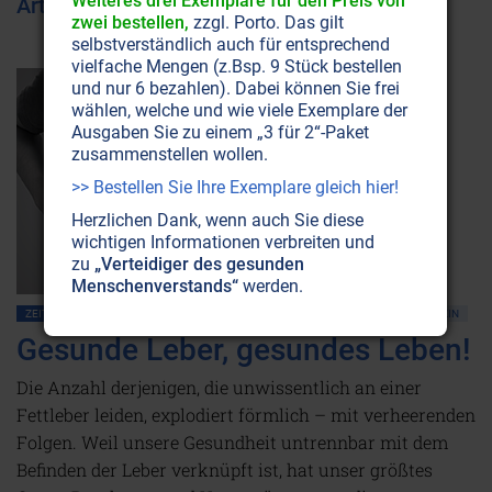
Weiteres drei Exemplare für den Preis von
Artikel zum Thema Lebergesundheit
zwei bestellen,
zzgl. Porto. Das gilt
selbstverständlich auch für entsprechend
vielfache Mengen (z.Bsp. 9 Stück bestellen
und nur 6 bezahlen). Dabei können Sie frei
wählen, welche und wie viele Exemplare der
Ausgaben Sie zu einem „3 für 2“-Paket
zusammenstellen wollen.
>> Bestellen Sie Ihre Exemplare gleich hier!
Herzlichen Dank, wenn auch Sie diese
wichtigen Informationen verbreiten und
zu
„Verteidiger des gesunden
Menschenverstands“
werden.
ZEITENSCHRIFT NR. 121
ERNÄHRUNG
GESUNDHEIT
HEILUNG
MEDIZIN
Gesunde Leber, gesundes Leben!
Die Anzahl derjenigen, die unwissentlich an einer
Fettleber leiden, explodiert förmlich – mit verheerenden
Folgen. Weil unsere Gesundheit untrennbar mit dem
Befinden der Leber verknüpft ist, hat unser größtes