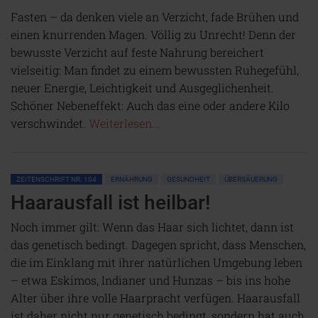
Fasten – da denken viele an Verzicht, fade Brühen und
einen knurrenden Magen. Völlig zu Unrecht! Denn der
bewusste Verzicht auf feste Nahrung bereichert
vielseitig: Man findet zu einem bewussten Ruhegefühl,
neuer Energie, Leichtigkeit und Ausgeglichenheit.
Schöner Nebeneffekt: Auch das eine oder andere Kilo
verschwindet.
Weiterlesen...
ZEITENSCHRIFT NR. 104
ERNÄHRUNG
GESUNDHEIT
ÜBERSÄUERUNG
Haarausfall ist heilbar!
Noch immer gilt: Wenn das Haar sich lichtet, dann ist
das genetisch bedingt. Dagegen spricht, dass Menschen,
die im Einklang mit ihrer natürlichen Umgebung leben
– etwa Eskimos, Indianer und Hunzas – bis ins hohe
Alter über ihre volle Haarpracht verfügen. Haarausfall
ist daher nicht nur genetisch bedingt, sondern hat auch