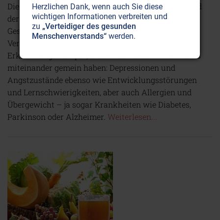
Die 300 bis 500 Quadratmeter Darmschleimhaut sind
Herzlichen Dank, wenn auch Sie diese
wichtigen Informationen verbreiten und
der Nährboden, auf welchem das Pflänzlein unserer
zu
„Verteidiger des gesunden
Gesundheit gedeiht. Gerät die Ökologie in unserem
Menschenverstands“
werden.
Verdauungsgarten aus dem Gleichgewicht, sprießen
Erkrankungen empor, die auf den ersten Blick nichts
miteinander gemein haben: Depressionen und
Angstzustände ebenso wie Entwicklungsstörungen
und Lernschwierigkeiten, aber auch Allergien und
Übergewicht – ja sogar Krankheiten wie Diabetes,
Parkinson oder Alzheimer.
Weiterlesen...