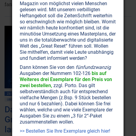
Magazin von möglichst vielen Menschen
fand, bis heute massiv verfolgt.
Weiterlesen...
gelesen wird. Mit unserem verbilligten
Heftangebot soll die ZeitenSchrift weiterhin
so erschwinglich wie möglich bleiben. Womit
wir nämlich heute konfrontiert sind, ist die
minutiöse Umsetzung eines Masterplans, der
uns in die totalüberwachte und digitalisierte
Welt des „Great Reset“ führen soll. Wollen
Sie mithelfen, damit viele Leute unabhängig
und fundiert informiert werden?
Dann können Sie von den
fünfundzwanzig
Ausgaben der Nummern 102-126
bis auf
Weiteres drei Exemplare für den Preis von
zwei bestellen,
zzgl. Porto. Das gilt
selbstverständlich auch für entsprechend
ZEITENSCHRIFT NR. 74
ERNÄHRUNG
GESUNDHEIT
MYKOSEN • PILZE
vielfache Mengen (z.Bsp. 9 Stück bestellen
ÜBERSÄUERUNG
und nur 6 bezahlen). Dabei können Sie frei
Darmgesundheit:
wählen, welche und wie viele Exemplare der
Ausgaben Sie zu einem „3 für 2“-Paket
Grundvoraussetzung für ein
zusammenstellen wollen.
langes Leben
>> Bestellen Sie Ihre Exemplare gleich hier!