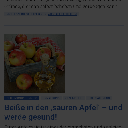
Gründe, die man selber beheben und vorbeugen kann.
NICHT ONLINE VERFÜGBAR
AUSGABE BESTELLEN
ZEITENSCHRIFT NR. 80
ERNÄHRUNG
GESUNDHEIT
ÜBERSÄUERUNG
Beiße in den ‚sauren Apfel’ – und
werde gesund!
Guter Apfelessig ist eines der einfachsten und zugleich