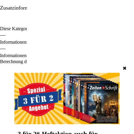
Zusatzinformationen/Details
Diese Kategorien durchstöbern:
Ratgeber | Lebenshilfe
Bücher
Informationen zu den Zahlungsoptionen finden Sie
hier
.
Informationen für den Standardversand, zur Lieferung und zur
Berechnung der Lieferfrist finden Sie
hier
.
✖
Unsere beliebtesten Produkte
„3 für 2“-Heftaktion auch für