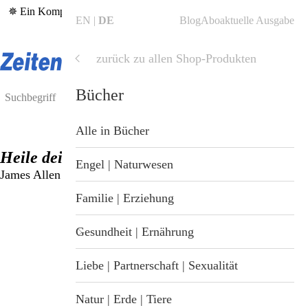
✵ Ein Kompass in bewegten Zeiten – die aktuelle
ZeitenSchrift Nr.
EN
DE
Blog
Abo
aktuelle Ausgabe
126
✵
zurück zu allen Shop-Produkten
Shop
Shop
Bücher
Blog
Alle Produkte
Alle in Bücher
Heile deine Gedanken
ZeitenSchrift Startseite
Hefte & Abos
Engel | Naturwesen
James Allen
Artikel
Nahrungsergänzung
Familie | Erziehung
Hefte
Gesundheit & Wellness
Gesundheit | Ernährung
Themen
Bücher
Liebe | Partnerschaft | Sexualität
Dossiers
Tiergesundheit
Natur | Erde | Tiere