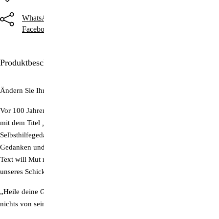
WhatsApp
Threema
Telegram
Facebook
Twitter
E-Mail
Produktbeschreibung
Ändern Sie Ihre Art zu denken und Sie ändern Ihr Leben!
Vor 100 Jahren schrieb ein unbekannter Engländer ein kleines Buch
mit dem Titel
„As A Man Thinketh“
. Daraus wurde das Pionierwerk des
Selbsthilfegedankens: der Schlüssel zum Erfolg liegt in unseren
Gedanken und wir sollten lernen, diesen Schlüssel zu benutzen. Der
Text will Mut machen, diese Kraft auch einzusetzen und so zu Meistern
unseres Schicksals werden.
„Heile deine Gedanken“ hat – obwohl bereits über 100 Jahre alt –
nichts von seiner Magie verloren.