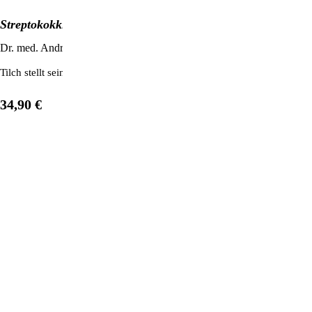
Streptokokkinum – Anwendungs- & Therapiebuch
Dr. med. Andreas Tilch
Tilch stellt sein wertvolles Erfahrungswissen im Umgang mit Streptok
34,90 €
1
/
12