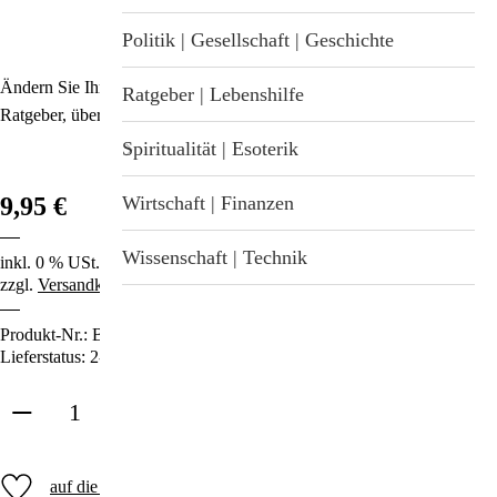
Stichwortverzeichnis
Geschenkideen
Politik | Gesellschaft | Geschichte
Aktuell
Ändern Sie Ihre Art zu denken und Sie ändern Ihr Leben! Ein
Immunsystemstärkung
Ratgeber | Lebenshilfe
Ratgeber, über 100 Jahre alt, trotzdem hochaktuell.
Abonnement
St. Helia-Produkte
Spiritualität | Esoterik
9,95 €
Spezial-Angebote
Wirtschaft | Finanzen
Fundgrube
Wissenschaft | Technik
inkl. 0 % USt.
zzgl.
Versandkosten
Produkt-Nr.:
B-3360
Lieferstatus: 2-3 Tage
in den Warenkorb
auf die Merkliste