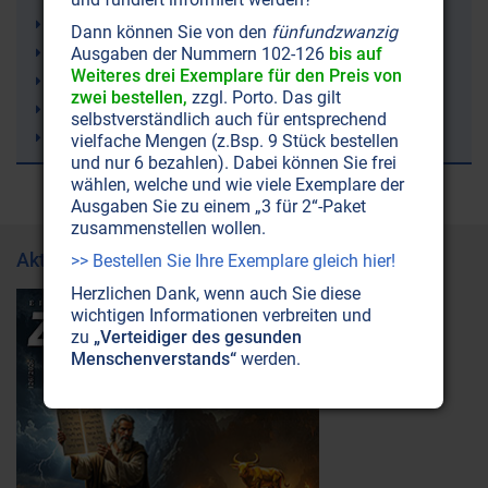
Lithium
Dann können Sie von den
fünfundzwanzig
Trampolinspringen
Ausgaben der Nummern 102-126
bis auf
Weiteres drei Exemplare für den Preis von
Windkraft (Windräder)
zwei bestellen,
zzgl. Porto. Das gilt
Bienen
selbstverständlich auch für entsprechend
Wasserkreislauf
vielfache Mengen (z.Bsp. 9 Stück bestellen
und nur 6 bezahlen). Dabei können Sie frei
wählen, welche und wie viele Exemplare der
Ausgaben Sie zu einem „3 für 2“-Paket
zusammenstellen wollen.
Aktuelle Ausgabe
>> Bestellen Sie Ihre Exemplare gleich hier!
Herzlichen Dank, wenn auch Sie diese
wichtigen Informationen verbreiten und
zu
„Verteidiger des gesunden
Menschenverstands“
werden.