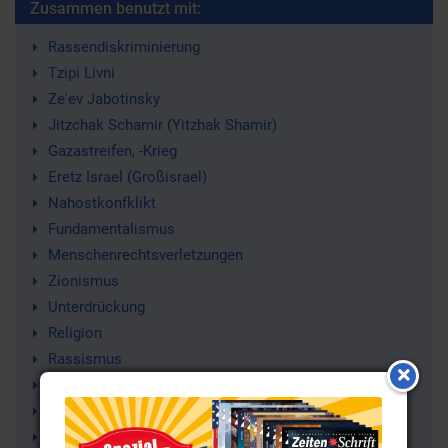
Zusammen benutzt mit:
Rassendiskriminierung
Tzipi Livni
Ze'ev Jabotinsky
Jitzchak Schamir (Yitzhak Shamir)
Gazastreifen, -Krieg
Eretz Israel (Großisrael)
Nahostkonfklikt
Fundamentalismus
Menschenrechtsverletzungen
Zionismus
Unterdrückung
Religion
Rassismus
Apartheid
Palästinenser
Palästina