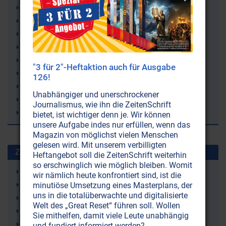
Nichtjuden
Benjamin Netanjahu
Juden
Judaismus (Judentum)
Israellobby
"3 für 2"-Heftaktion auch für Ausgabe
Israel
126!
Gesellschaftsprobleme
Unabhängiger und unerschrockener
Fanatismus
Journalismus, wie ihn die ZeitenSchrift
Chassidismus
bietet, ist wichtiger denn je. Wir können
unsere Aufgabe indes nur erfüllen, wenn das
Magazin von möglichst vielen Menschen
gelesen wird. Mit unserem verbilligten
Zuletzt gesuchte Stichworte
Heftangebot soll die ZeitenSchrift weiterhin
so erschwinglich wie möglich bleiben. Womit
Ketone (Ketonkörper)
wir nämlich heute konfrontiert sind, ist die
Ketogene Ernährung (Ketose)
minutiöse Umsetzung eines Masterplans, der
uns in die totalüberwachte und digitalisierte
Irland
Welt des „Great Reset“ führen soll. Wollen
Demenz
Sie mithelfen, damit viele Leute unabhängig
rTMS (repetitive Transkranielle Magnetstimulation)
und fundiert informiert werden?