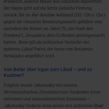
erwähnte „eiserne Mauer aus jüdischen Bajonetten“.
Der Name geht auf die letzte jüdische Festung
zurück, die im
Bar-Kochba
-Aufstand (132–136 n. Chr.)
gegen die römische Besatzungsmacht gefallen war,
nachdem die Römer im Jahre 70 „die Stadt des
Friedens“1, Jerusalem, dem Erdboden gleichgemacht
hatten.
Betar
gilt als politischer Vorläufer der
späteren
Likud
-Partei, die heute von Benjamin
Netanjahu angeführt wird.
Von Betar über Irgun zum Likud – und zu
Kushner?
Folglich wurde Jabotinsky mit seinem
Revisionistischen Zionismus
zum Vordenker eines
extremen und nationalistischen Zionismus –
Jabotinsky forderte etwa
einen rein jüdischen Staat