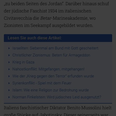
„zu beiden Seiten des Jordan“. Darüber hinaus schuf
der jüdische Faschist 1934 im italienischen
Civitavecchia die
Betar
-Marineakademie, wo
Zionisten im Seekampf ausgebildet wurden.
Lesen Sie auch diese Artikel:
Israeliten: Siebenmal am Bund mit Gott gescheitert
Christlicher Zionismus: Beten für Armageddon
Krieg in Gaza
Nahostkonflikt: Mitgefangen, mitgehangen!
Wie der „Krieg gegen den Terror“ erfunden wurde
Syrienkonflikt - Spiel mit dem Feuer
Islam: Wie eine Religion zur Bedrohung wurde
Norman Finkelstein: Wird jüdisches Leid ausgenutzt?
Italiens faschistischer Diktator Benito Mussolini hielt
große Stücke auf Jabotinsky. Dieser seinerseits war