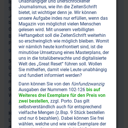
Unabhängiger und unerschrockener
Israeliten, das auserwählte Volk?
Journalismus, wie ihn die ZeitenSchrift
Sind die Juden von heute noch immer das
bietet, ist wichtiger denn je. Wir können
„Auserwählte Volk“ und haben deshalb einen
unsere Aufgabe indes nur erfüllen, wenn das
biblischen Anspruch auf weite Teile des Nahen
Magazin von möglichst vielen Menschen
Ostens? Eine biblische Analyse und historische
gelesen wird. Mit unserem verbilligten
Heftangebot soll die ZeitenSchrift weiterhin
Betrachtung zum jüdischen Anspruch auf das Land
so erschwinglich wie möglich bleiben. Womit
Palästina.
Israeliten: Siebenmal am Bund mit Gott
wir nämlich heute konfrontiert sind, ist die
gescheitert
minutiöse Umsetzung eines Masterplans, der
uns in die totalüberwachte und digitalisierte
Sehnsucht nach Armageddon
Welt des „Great Reset“ führen soll. Wollen
Überall auf der Welt beten ein paar Hundert Millionen
Sie mithelfen, damit viele Leute unabhängig
Christen sehnlichst die Apokalypse herbei. Sie
und fundiert informiert werden?
manipulieren auch die Politik der USA, auf dass die
Dann können Sie von den
fünfundzwanzig
große „Endschlacht“ in Israel möglichst bald
Ausgaben der Nummern 102-126
bis auf
Weiteres drei Exemplare für den Preis von
Wirklichkeit werde.
Christlicher Zionismus: Beten für
zwei bestellen,
zzgl. Porto. Das gilt
Armageddon
selbstverständlich auch für entsprechend
vielfache Mengen (z.Bsp. 9 Stück bestellen
Hintergründe zum Nahostkonflikt
und nur 6 bezahlen). Dabei können Sie frei
Lange Zeit dominierte der schreckliche Angriffskrieg
wählen, welche und wie viele Exemplare der
der Hamas auf Israel die globale Berichterstattung.