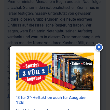
Premierminister Menachem Begin und sein Nachfolger
Jitzchak Schamir den nationalistischen Zionismus in
Israel festigten, massiv unterstützt von gewissen
ultrareligiösen Gruppierungen, die heute enormen
Einfluss auf die israelische Regierung haben. Wir
sagen, wem Benjamin Netanjahu seinen Aufstieg
verdankt und warum in diesem Zusammenhang auch
schon mal der Name von Jared Kushner fällt, dem
Schwiegersohn des derzeitigen US-Präsidenten. Die
Lage ist ernst. Nicht nur für die in Israel und in den von
Israel besetzten Gebieten lebenden Araber. Auch für
den jüdischen Staat selbst. So sagte unlängst eine der
führenden israelischen Politikerinnen, die mehrere
Ministerposten innehatte: „Die israelische Regierung
zerstört den Staat Israel.“ Die relevanten Hintergründe
Schrift
Zeiten
dazu lesen Sie in der
-Druckausgabe Nr.
126
.
"3 für 2"-Heftaktion auch für Ausgabe
126!