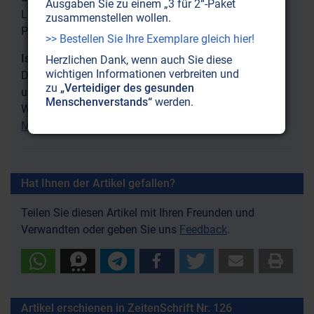
Ausgaben Sie zu einem „3 für 2“-Paket
Lesen Sie hier nun, was die Leitmedien uns im
zusammenstellen wollen.
Palästina-Konflikt verschweigen:
Krieg in Gaza
>> Bestellen Sie Ihre Exemplare gleich hier!
Israel-Palästina-Krieg
Herzlichen Dank, wenn auch Sie diese
wichtigen Informationen verbreiten und
Das Schicksal von Palästinensern und Israelis ist
zu
„Verteidiger des gesunden
untrennbar miteinander verbunden – auch wenn die
Menschenverstands“
werden.
Welt dies nicht wahrhaben will.
Nahostkonflikt:
Mitgefangen, mitgehangen!
Hat Ihnen der Artikel gefallen?
Teilen Sie diesen Artikel mit Ihren Freunden und
Verwandten oder geben Sie uns
Feedback
.
Artikel erschienen in ZeitenSchrift Nr. 126