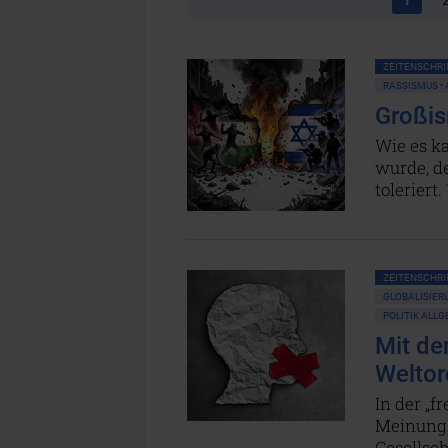
ZEITENSCHRIF
RASSISMUS •
Großis
Wie es ka
wurde, d
toleriert.
ZEITENSCHRIF
GLOBALISIER
POLITIK ALL
Mit de
Welto
In der „
Meinungsd
Gesellsch