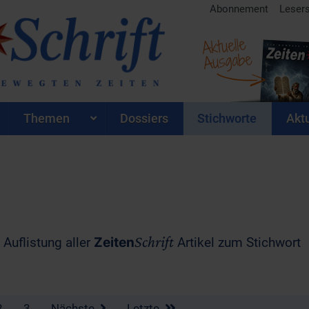
Abonnement
Leser
Aktuelle
Ausgabe
Themen
Dossiers
Stichworte
Aktu
Schrift
 Auflistung aller
Zeiten
Artikel zum Stichwort
2
3
Nächste
Letzte