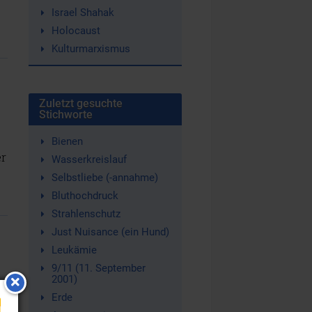
Israel Shahak
Holocaust
Kulturmarxismus
Zuletzt gesuchte
Stichworte
Bienen
er
Wasserkreislauf
Selbstliebe (-annahme)
Bluthochdruck
Strahlenschutz
Just Nuisance (ein Hund)
Leukämie
9/11 (11. September
2001)
he
Erde