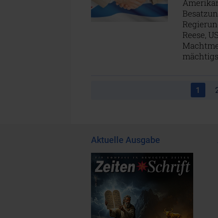
Amerikane
Besatzung
Regierung
Reese, US
Machtmec
mächtigst
1
Aktuelle Ausgabe