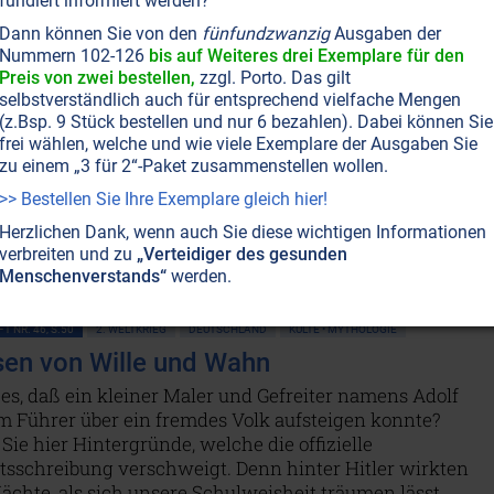
fundiert informiert werden?
Dann können Sie von den
fünfundzwanzig
Ausgaben der
T NR. 60, S.24
RASSISMUS • ANTISEMITISMUS
JUDENTUM
Nummern 102-126
bis auf Weiteres drei Exemplare für den
: Das neue Land der Apartheid
Preis von zwei bestellen,
zzgl. Porto. Das gilt
dee eines sicheren Hafens für die versprengten Juden,
selbstverständlich auch für entsprechend vielfache Mengen
or Herzl sie einst propagiert hatte, ist nichts mehr übrig
(z.Bsp. 9 Stück bestellen und nur 6 bezahlen). Dabei können Sie
frei wählen, welche und wie viele Exemplare der Ausgaben Sie
bärdet sich heute als menschenverachtender Despot, der
zu einem „3 für 2“-Paket zusammenstellen wollen.
ren Ländern das Schlechteste importiert: Von Südafrika
heid, von der DDR die Mauer. Doch zeigt die Geschichte,
>> Bestellen Sie Ihre Exemplare gleich hier!
Reich, das die eigenen Bürger oder andere Völker
Herzlichen Dank, wenn auch Sie diese wichtigen Informationen
ckt, auf Dauer überleben kann.
Weiterlesen...
verbreiten und zu
„Verteidiger des gesunden
Menschenverstands“
werden.
T NR. 46, S.50
2. WELTKRIEG
DEUTSCHLAND
KULTE • MYTHOLOGIE
en von Wille und Wahn
s, daß ein kleiner Maler und Gefreiter namens Adolf
m Führer über ein fremdes Volk aufsteigen konnte?
Sie hier Hintergründe, welche die offizielle
tsschreibung verschweigt. Denn hinter Hitler wirkten
chte, als sich unsere Schulweisheit träumen lässt.