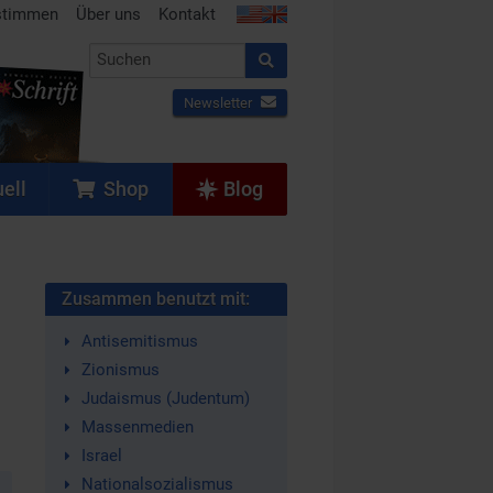
stimmen
Über uns
Kontakt
Newsletter
ell
Shop
Blog
Zusammen benutzt mit:
Antisemitismus
Zionismus
Judaismus (Judentum)
Massenmedien
Israel
Nationalsozialismus