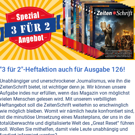
BAR
AUSGABE BESTELLEN
ITISMUS
LANDWIRTSCHAFT
 Land +++ "Aus" für Genkartoffel +++ Genmais-Verbot in
AUSGABE BESTELLEN
"3 für 2"-Heftaktion auch für Ausgabe 126!
T NR. 70, S.8
MASSENMEDIEN • MANIPULATION
ÜBERWACHUNG • MIND CONTROL
Unabhängiger und unerschrockener Journalismus, wie ihn die
NGSTHEORIEN
ZeitenSchrift bietet, ist wichtiger denn je. Wir können unsere
en-Massaker: Was ist faul im Staate
Aufgabe indes nur erfüllen, wenn das Magazin von möglichst
gen?
vielen Menschen gelesen wird. Mit unserem verbilligten
Heftangebot soll die ZeitenSchrift weiterhin so erschwinglich
e hier, was rund ums schreckliche Massaker auf der
wie möglich bleiben. Womit wir nämlich heute konfrontiert sind,
chen Insel Utøya und in Oslo auch noch geschah – was
ist die minutiöse Umsetzung eines Masterplans, der uns in die
enmedien uns aber verschwiegen haben.
Weiterlesen...
totalüberwachte und digitalisierte Welt des „Great Reset“ führen
soll. Wollen Sie mithelfen, damit viele Leute unabhängig und