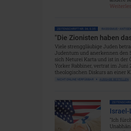
Weiterles
ZEITENSCHRIFT NR. 36, S.35
RASSISMUS • ANTISE
"Die Zionisten haben da
Viele strenggläubige Juden betra
Judentum und anerkennen den Staa
sich Neturei Karta und ist in der
Yorker Rabbiner, vertrat im Juni
theologischen Diskurs an einer 
NICHT ONLINE VERFÜGBAR
AUSGABE BESTELLEN
ZEITENSCHRIF
Israel
"Ich fürc
Unabhängi