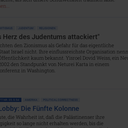
en...
MITISMUS
JUDENTUM
RELIGIONEN
s Herz des Judentums attackiert"
chten den Zionismus als Gefahr für das eigentliche
t Israel nicht. Ihre einflussreichste Organisation nenn
 Öffentlichkeit kaum bekannt. Yisroel Dovid Weiss, ein N
 2002 den Standpunkt von Neturei Karta in einem
Konferenz in Washington.
T NR. 35, S.54
AMERIKA
POLITICAL CORRECTNESS
-Lobby: Die Fünfte Kolonne
hte, die Wahrheit ist, daß die Palästinenser ihre
gkeit so lange nicht erhalten werden, bis die