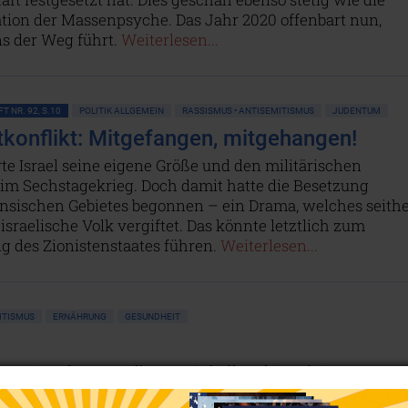
tion der Massenpsyche. Das Jahr 2020 offenbart nun,
s der Weg führt.
Weiterlesen...
T NR. 92, S.10
POLITIK ALLGEMEIN
RASSISMUS • ANTISEMITISMUS
JUDENTUM
konflikt: Mitgefangen, mitgehangen!
rte Israel seine eigene Größe und den militärischen
im Sechstagekrieg. Doch damit hatte die Besetzung
ensischen Gebietes begonnen – ein Drama, welches seith
israelische Volk vergiftet. Das könnte letztlich zum
g des Zionistenstaates führen.
Weiterlesen...
ITISMUS
ERNÄHRUNG
GESUNDHEIT
d? +++ Impfungen: Alles nur Schall und Rauch? +++
mittel +++ Überraschung – Salz ist gesund! +++ Schädlic