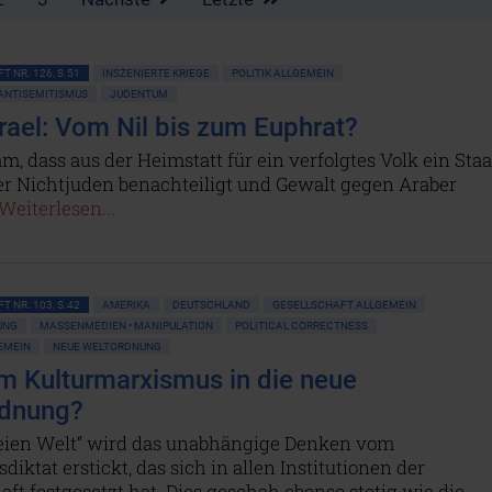
T NR. 126, S.51
INSZENIERTE KRIEGE
POLITIK ALLGEMEIN
 ANTISEMITISMUS
JUDENTUM
rael: Vom Nil bis zum Euphrat?
m, dass aus der Heimstatt für ein verfolgtes Volk ein Staa
er Nichtjuden benachteiligt und Gewalt gegen Araber
Weiterlesen...
T NR. 103, S.42
AMERIKA
DEUTSCHLAND
GESELLSCHAFT ALLGEMEIN
UNG
MASSENMEDIEN • MANIPULATION
POLITICAL CORRECTNESS
GEMEIN
NEUE WELTORDNUNG
m Kulturmarxismus in die neue
rdnung?
freien Welt“ wird das unabhängige Denken vom
iktat erstickt, das sich in allen Institutionen der
aft festgesetzt hat. Dies geschah ebenso stetig wie die