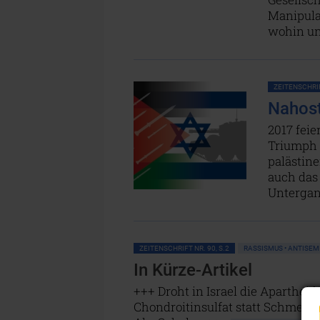
Manipula
wohin un
ZEITENSCHRIF
Nahost
2017 feie
Triumph 
palästin
auch das 
Untergan
ZEITENSCHRIFT NR. 90, S.2
RASSISMUS • ANTISEM
In Kürze-Artikel
+++ Droht in Israel die Aparthei
Chondroitinsulfat statt Schmerz