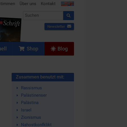
stimmen
Über uns
Kontakt
Newsletter
ell
Shop
Blog
Zusammen benutzt mit:
Rassismus
Palästinenser
Palästina
Israel
Zionismus
Nahostkonfklikt