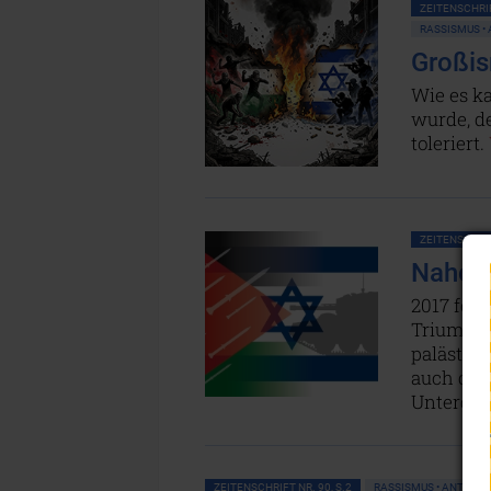
ZEITENSCHRIF
RASSISMUS •
Großis
Wie es ka
wurde, d
toleriert.
ZEITENSCHRIF
Nahost
2017 feie
Triumph 
palästin
auch das 
Untergan
ZEITENSCHRIFT NR. 90, S.2
RASSISMUS • ANTISEM