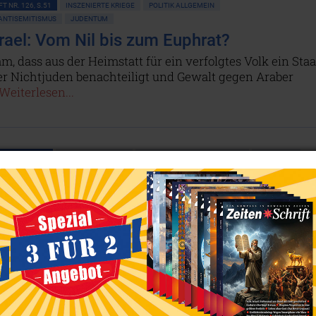
T NR. 126, S.51
INSZENIERTE KRIEGE
POLITIK ALLGEMEIN
 ANTISEMITISMUS
JUDENTUM
rael: Vom Nil bis zum Euphrat?
m, dass aus der Heimstatt für ein verfolgtes Volk ein Staa
er Nichtjuden benachteiligt und Gewalt gegen Araber
Weiterlesen...
T NR. 92, S.10
POLITIK ALLGEMEIN
RASSISMUS • ANTISEMITISMUS
JUDENTUM
konflikt: Mitgefangen, mitgehangen!
rte Israel seine eigene Größe und den militärischen
im Sechstagekrieg. Doch damit hatte die Besetzung
ensischen Gebietes begonnen – ein Drama, welches seith
israelische Volk vergiftet. Das könnte letztlich zum
g des Zionistenstaates führen.
Weiterlesen...
ITISMUS
ERNÄHRUNG
GESUNDHEIT