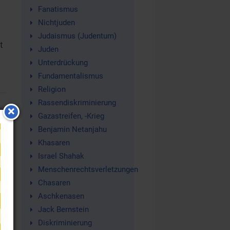
Fanatismus
Nichtjuden
Judaismus (Judentum)
t
Juden
Unterdrückung
Fundamentalismus
Religion
Rassendiskriminierung
Gazastreifen, -Krieg
Benjamin Netanjahu
Khasaren
Israel Shahak
er
Menschenrechtsverletzungen
Chasaren
Aschkenasen
Jack Bernstein
Diskriminierung