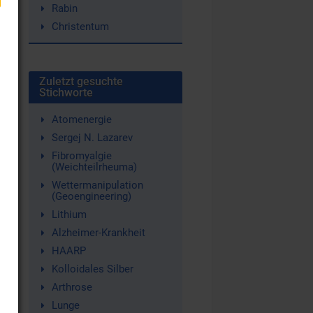
Rabin
Christentum
he
Zuletzt gesuchte
Stichworte
Atomenergie
Sergej N. Lazarev
Fibromyalgie
(Weichteilrheuma)
.
Wettermanipulation
(Geoengineering)
Lithium
Alzheimer-Krankheit
HAARP
Kolloidales Silber
Arthrose
Lunge