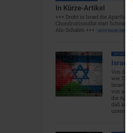
In Kürze-Artikel
+++ Droht in Israel die Aparthei
Chondroitinsulfat statt Schmerz
Alu-Schalen +++
NICHT ONLINE VERFÜG
ZEITENSCHRIF
Israel
Von der I
wie Theod
Israel ge
von ande
die Apart
daß kein 
unterdrü