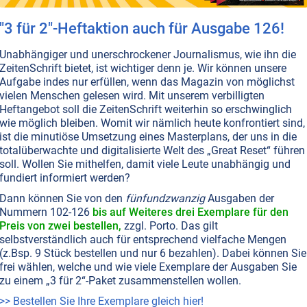
"3 für 2"-Heftaktion auch für Ausgabe 126!
d? +++ Impfungen: Alles nur Schall und Rauch? +++
mittel +++ Überraschung – Salz ist gesund! +++ Schädlic
Unabhängiger und unerschrockener Journalismus, wie ihn die
ZeitenSchrift bietet, ist wichtiger denn je. Wir können unsere
BAR
AUSGABE BESTELLEN
Aufgabe indes nur erfüllen, wenn das Magazin von möglichst
vielen Menschen gelesen wird. Mit unserem verbilligten
Heftangebot soll die ZeitenSchrift weiterhin so erschwinglich
wie möglich bleiben. Womit wir nämlich heute konfrontiert sind,
T NR. 60, S.24
RASSISMUS • ANTISEMITISMUS
JUDENTUM
ist die minutiöse Umsetzung eines Masterplans, der uns in die
: Das neue Land der Apartheid
totalüberwachte und digitalisierte Welt des „Great Reset“ führen
dee eines sicheren Hafens für die versprengten Juden,
soll. Wollen Sie mithelfen, damit viele Leute unabhängig und
fundiert informiert werden?
or Herzl sie einst propagiert hatte, ist nichts mehr übrig
bärdet sich heute als menschenverachtender Despot, der
Dann können Sie von den
fünfundzwanzig
Ausgaben der
ren Ländern das Schlechteste importiert: Von Südafrika
Nummern 102-126
bis auf Weiteres drei Exemplare für den
heid, von der DDR die Mauer. Doch zeigt die Geschichte,
Preis von zwei bestellen,
zzgl. Porto. Das gilt
Reich, das die eigenen Bürger oder andere Völker
selbstverständlich auch für entsprechend vielfache Mengen
(z.Bsp. 9 Stück bestellen und nur 6 bezahlen). Dabei können Sie
ckt, auf Dauer überleben kann.
Weiterlesen...
frei wählen, welche und wie viele Exemplare der Ausgaben Sie
zu einem „3 für 2“-Paket zusammenstellen wollen.
>> Bestellen Sie Ihre Exemplare gleich hier!