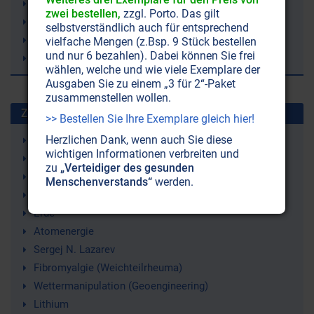
Lebensmittel
zwei bestellen,
zzgl. Porto. Das gilt
Lebenselixier
selbstverständlich auch für entsprechend
Energie
vielfache Mengen (z.Bsp. 9 Stück bestellen
und nur 6 bezahlen). Dabei können Sie frei
Biophysik
wählen, welche und wie viele Exemplare der
Ausgaben Sie zu einem „3 für 2“-Paket
zusammenstellen wollen.
Zuletzt gesuchte Stichworte
>> Bestellen Sie Ihre Exemplare gleich hier!
Herzlichen Dank, wenn auch Sie diese
Strahlenschutz
wichtigen Informationen verbreiten und
Just Nuisance (ein Hund)
zu
„Verteidiger des gesunden
Leukämie
Menschenverstands“
werden.
9/11 (11. September 2001)
Erde
Atomenergie
Sergej N. Lazarev
Fibromyalgie (Weichteilrheuma)
Wettermanipulation (Geoengineering)
Lithium