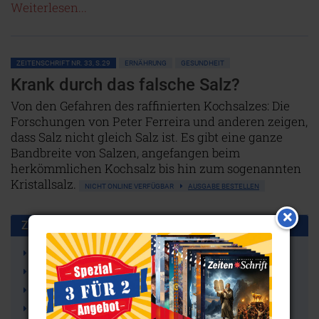
Weiterlesen...
ZEITENSCHRIFT NR. 33, S.29
ERNÄHRUNG
GESUNDHEIT
Krank durch das falsche Salz?
Von den Gefahren des raffinierten Kochsalzes: Die
Forschungen von Peter Ferreira und anderen zeigen,
dass Salz nicht gleich Salz ist. Es gibt eine ganze
Bandbreite von Salzen, angefangen beim
herkömmlichen Kochsalz bis hin zum sogenannten
Kristallsalz.
NICHT ONLINE VERFÜGBAR
AUSGABE BESTELLEN
Zusammen benutzt mit:
Ernährung
Salz
Gesundheit
Krankheit