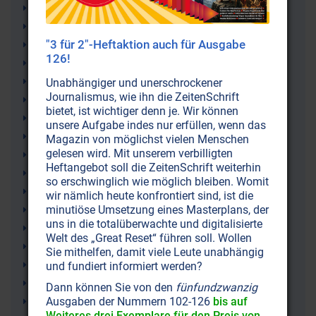
Meersalz
Steinsalz
"3 für 2"-Heftaktion auch für Ausgabe
Peter Ferreira
126!
Kristallsalz
Sole
Unabhängiger und unerschrockener
Journalismus, wie ihn die ZeitenSchrift
Salzwasser
bietet, ist wichtiger denn je. Wir können
Säure-Basen-Gleichgewicht
unsere Aufgabe indes nur erfüllen, wenn das
Himalayasalz
Magazin von möglichst vielen Menschen
gelesen wird. Mit unserem verbilligten
Alzheimer-Krankheit
Heftangebot soll die ZeitenSchrift weiterhin
Salzkristall-Lampen
so erschwinglich wie möglich bleiben. Womit
Wasser
wir nämlich heute konfrontiert sind, ist die
minutiöse Umsetzung eines Masterplans, der
Übersäuerung
uns in die totalüberwachte und digitalisierte
Sonnenstrahlen
Welt des „Great Reset“ führen soll. Wollen
Asthma
Sie mithelfen, damit viele Leute unabhängig
Resonanzen
und fundiert informiert werden?
Resonanzeffekt
Dann können Sie von den
fünfundzwanzig
Ausgaben der Nummern 102-126
bis auf
Licht
Weiteres drei Exemplare für den Preis von