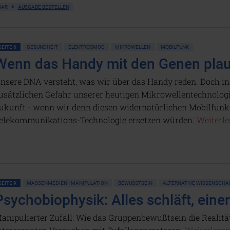
GBAR
AUSGABE BESTELLEN
SEITE 6
GESUNDHEIT
ELEKTROSMOG
MIKROWELLEN
MOBILFUNK
Wenn das Handy mit den Genen plau
nsere DNA versteht, was wir über das Handy reden. Doch i
usätzlichen Gefahr unserer heutigen Mikrowellentechnologie
ukunft - wenn wir denn diesen widernatürlichen Mobilfunk
elekommunikations-Technologie ersetzen würden.
Weiterles
SEITE 9
MASSENMEDIEN • MANIPULATION
BEWUSSTSEIN
ALTERNATIVE WISSENSCHA
Psychobiophysik: Alles schläft, eine
anipulierter Zufall: Wie das Gruppenbewußtsein die Realit