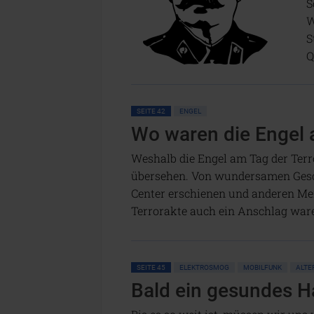
S
W
S
Q
SEITE 42
ENGEL
Wo waren die Engel
Weshalb die Engel am Tag der Ter
übersehen. Von wundersamen Gesch
Center erschienen und anderen Men
Terrorakte auch ein Anschlag waren
SEITE 45
ELEKTROSMOG
MOBILFUNK
ALTE
Bald ein gesundes 