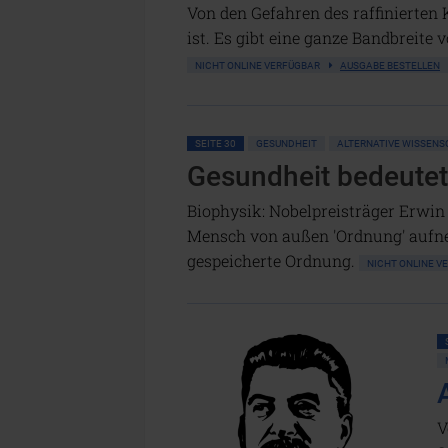
Von den Gefahren des raffinierten 
ist. Es gibt eine ganze Bandbreit
NICHT ONLINE VERFÜGBAR
AUSGABE BESTELLEN
SEITE 30
GESUNDHEIT
ALTERNATIVE WISSEN
Gesundheit bedeute
Biophysik: Nobelpreisträger Erwin
Mensch von außen 'Ordnung' aufneh
gespeicherte Ordnung.
NICHT ONLINE 
V