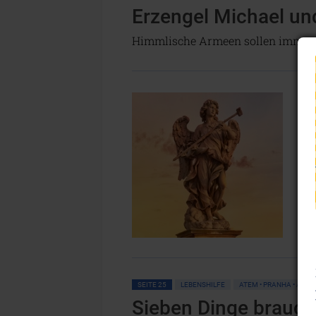
Erzengel Michael und
Himmlische Armeen sollen immer wi
V
s
k
W
SEITE 25
LEBENSHILFE
ATEM • PRANHA • AURA
Sieben Dinge brauch