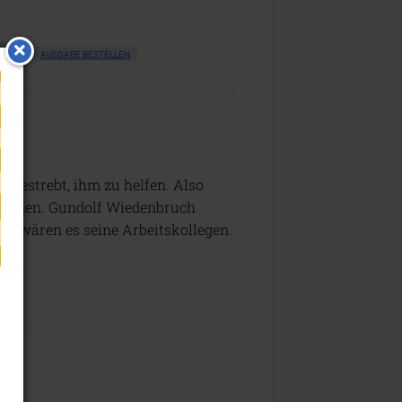
FÜGBAR
AUSGABE BESTELLEN
 bestrebt, ihm zu helfen. Also
 können. Gundolf Wiedenbruch
ls wären es seine Arbeitskollegen.