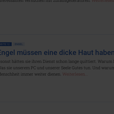
nteressanten Versuchen mit Zufallsgeneratoren.
Weiterlesen.
SEITE 12
ENGEL
Engel müssen eine dicke Haut haben
..sonst hätten sie ihren Dienst schon lange quittiert. Warum
as sie unserem PC und unserer Seele Gutes tun. Und warum s
enschheit immer weiter dienen.
Weiterlesen...