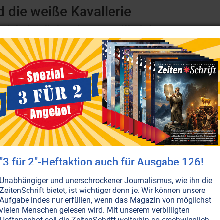
 die weiße Kavallerie
eder in irdische Kriege eingegriffen haben.
NICHT ONLINE VER
SEITE 19
LEBENSHILFE
ENGEL
HEILUNG
"Engel sind Naturwissenschaft"
om Umgang mit Engeln: Sie sind die Hüter des Menschen und
ollten wir wissen, wie wir Hand in Hand mit Engeln gehen
ommuniziert mit diesen ätherischen Wesen in einer Weise, a
eiterlesen...
"3 für 2"-Heftaktion auch für Ausgabe 126!
Unabhängiger und unerschrockener Journalismus, wie ihn die
ZeitenSchrift bietet, ist wichtiger denn je. Wir können unsere
Aufgabe indes nur erfüllen, wenn das Magazin von möglichst
PHILOSOPHIE
GESUNDHEIT
vielen Menschen gelesen wird. Mit unserem verbilligten
t der Mensch
Heftangebot soll die ZeitenSchrift weiterhin so erschwinglich