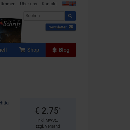
stimmen
Über uns
Kontakt
Newsletter
ell
Shop
Blog
chtig
€ 2.75
*
inkl. MwSt.,
zzgl. Versand