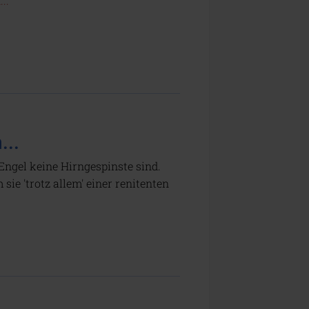
..
...
 Engel keine Hirngespinste sind.
ie 'trotz allem' einer renitenten