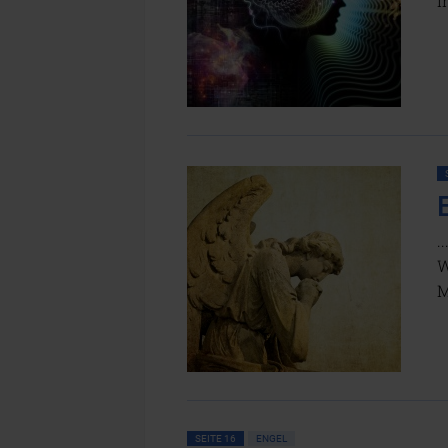
i
.
W
M
SEITE 16
ENGEL