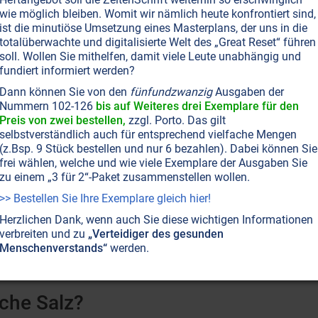
wie möglich bleiben. Womit wir nämlich heute konfrontiert sind,
onnenlicht bis zu Freunden - braucht der Mensch, um ein g
ist die minutiöse Umsetzung eines Masterplans, der uns in die
eitung zum Leben.
NICHT ONLINE VERFÜGBAR
AUSGABE BESTELLEN
totalüberwachte und digitalisierte Welt des „Great Reset“ führen
soll. Wollen Sie mithelfen, damit viele Leute unabhängig und
fundiert informiert werden?
Dann können Sie von den
fünfundzwanzig
Ausgaben der
SEITE 26
ERNÄHRUNG
GESUNDHEIT
Nummern 102-126
bis auf Weiteres drei Exemplare für den
Gesund mit gefrorenem Sonnenlicht
Preis von zwei bestellen,
zzgl. Porto. Das gilt
selbstverständlich auch für entsprechend vielfache Mengen
efrorenes Sonnenlicht hat nichts mit Eis oder Winter zu tun. 
(z.Bsp. 9 Stück bestellen und nur 6 bezahlen). Dabei können Sie
enes, das uns in den Regalen der Supermärkte verkauft wird,
frei wählen, welche und wie viele Exemplare der Ausgaben Sie
choß der mächtigen Berge. Und da der Mensch im Grunde nu
zu einem „3 für 2“-Paket zusammenstellen wollen.
enötigt er genau diese beiden Stoffe in höchster Qualität, u
>> Bestellen Sie Ihre Exemplare gleich hier!
leiben bis ins hohe Alter.
Weiterlesen...
Herzlichen Dank, wenn auch Sie diese wichtigen Informationen
verbreiten und zu
„Verteidiger des gesunden
Menschenverstands“
werden.
sche Salz?