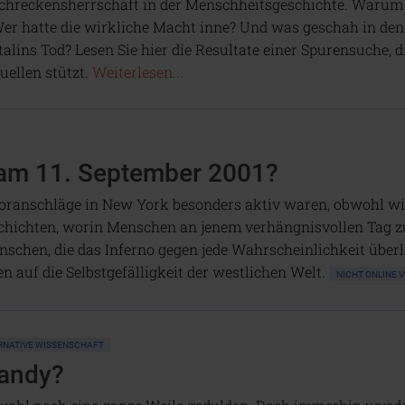
chreckensherrschaft in der Menschheitsgeschichte. Warum
er hatte die wirkliche Macht inne? Und was geschah in de
talins Tod? Lesen Sie hier die Resultate einer Spurensuche, di
uellen stützt.
Weiterlesen...
 am 11. September 2001?
roranschläge in New York besonders aktiv waren, obwohl wi
ichten, worin Menschen an jenem verhängnisvollen Tag zu
schen, die das Inferno gegen jede Wahrscheinlichkeit über
 auf die Selbstgefälligkeit der westlichen Welt.
NICHT ONLINE
RNATIVE WISSENSCHAFT
Handy?