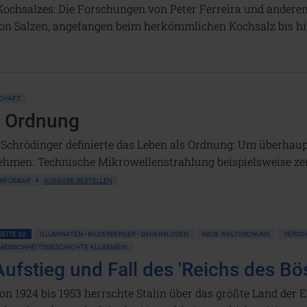
Kochsalzes: Die Forschungen von Peter Ferreira und anderen 
e von Salzen, angefangen beim herkömmlichen Kochsalz bis h
SCHAFT
t Ordnung
 Schrödinger definierte das Leben als Ordnung: Um überhau
men. Technische Mikrowellenstrahlung beispielsweise zerst
VERFÜGBAR
AUSGABE BESTELLEN
SEITE 32
ILLUMINATEN • BILDERBERGER • GEHEIMLOGEN
NEUE WELTORDNUNG
VERSC
MENSCHHEITSGESCHICHTE ALLGEMEIN
Aufstieg und Fall des 'Reichs des Bö
on 1924 bis 1953 herrschte Stalin über das größte Land der Er