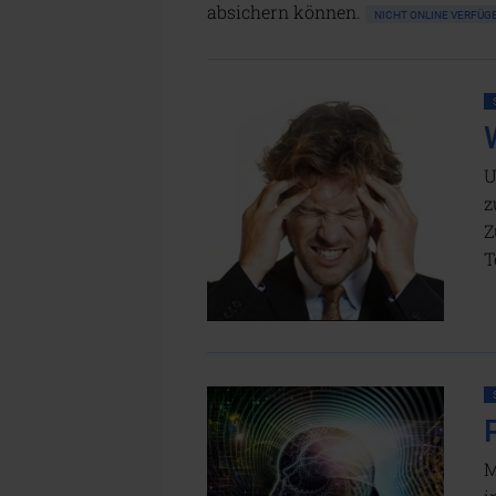
absichern können.
NICHT ONLINE VERFÜ
U
z
Z
T
M