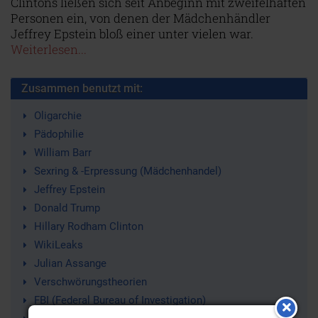
Clintons ließen sich seit Anbeginn mit zweifelhaften
Personen ein, von denen der Mädchenhändler
Jeffrey Epstein bloß einer unter vielen war.
Weiterlesen...
Zusammen benutzt mit:
Oligarchie
Pädophilie
William Barr
Sexring & -Erpressung (Mädchenhandel)
Jeffrey Epstein
Donald Trump
Hillary Rodham Clinton
WikiLeaks
Julian Assange
Verschwörungstheorien
FBI (Federal Bureau of Investigation)