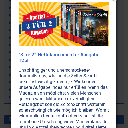
Volksmanipulation
USA (Vereinigte Staaten von Amerika)
CIA (Central Intelligence Agency)
Neue Weltordnung (New World Order NWO)
Mossad
Massenmedien
Kokain
Hochfinanz
"3 für 2"-Heftaktion auch für Ausgabe
Großkapital
126!
Finanzoligarchie
Unabhängiger und unerschrockener
Drogenschmuggel
Journalismus, wie ihn die ZeitenSchrift
bietet, ist wichtiger denn je. Wir können
Drogenkrieg
unsere Aufgabe indes nur erfüllen, wenn das
Drogenhandel
Magazin von möglichst vielen Menschen
Drogengeld
gelesen wird. Mit unserem verbilligten
Heftangebot soll die ZeitenSchrift weiterhin
so erschwinglich wie möglich bleiben. Womit
wir nämlich heute konfrontiert sind, ist die
Zuletzt gesuchte Stichworte
minutiöse Umsetzung eines Masterplans, der
uns in die totalüberwachte und digitalisierte