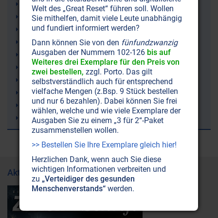
Ketone (Ketonkörper)
Welt des „Great Reset“ führen soll. Wollen
Ketogene Ernährung (Ketose)
Sie mithelfen, damit viele Leute unabhängig
und fundiert informiert werden?
Irland
Demenz
Dann können Sie von den
fünfundzwanzig
Ausgaben der Nummern 102-126
bis auf
rTMS (repetitive Transkranielle Magnetstimulation)
Weiteres drei Exemplare für den Preis von
Lithium
zwei bestellen,
zzgl. Porto. Das gilt
Trampolinspringen
selbstverständlich auch für entsprechend
vielfache Mengen (z.Bsp. 9 Stück bestellen
Windkraft (Windräder)
und nur 6 bezahlen). Dabei können Sie frei
Bienen
wählen, welche und wie viele Exemplare der
Wasserkreislauf
Ausgaben Sie zu einem „3 für 2“-Paket
zusammenstellen wollen.
>> Bestellen Sie Ihre Exemplare gleich hier!
Herzlichen Dank, wenn auch Sie diese
wichtigen Informationen verbreiten und
Aktuelle Ausgabe
zu
„Verteidiger des gesunden
Menschenverstands“
werden.