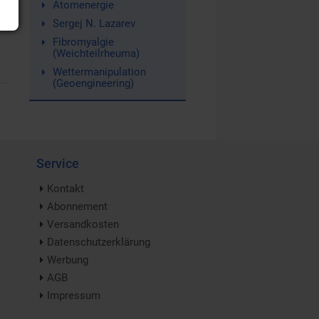
Atomenergie
Sergej N. Lazarev
Fibromyalgie
(Weichteilrheuma)
Wettermanipulation
(Geoengineering)
Service
Kontakt
Abonnement
Versandkosten
Datenschutzerklärung
Werbung
AGB
Impressum