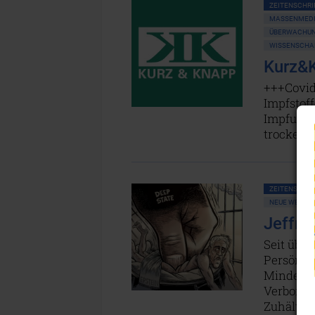
ZEITENSCHRIF
MASSENMEDIE
ÜBERWACHUNG
WISSENSCHAF
Kurz&K
+++Covid
Impfstoff
Impfung+
trocken
ZEITENSCHRIF
NEUE WELTO
Jeffre
Seit über
Persönli
Minderjäh
Verborgen
Zuhälter