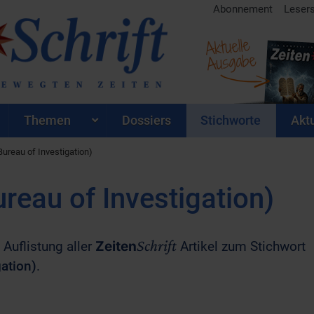
Abonnement
Leser
Aktuelle
Ausgabe
Themen
Dossiers
Stichworte
Aktu
Bureau of Investigation)
ureau of Investigation)
Schrift
 Auflistung aller
Zeiten
Artikel zum Stichwort
gation)
.