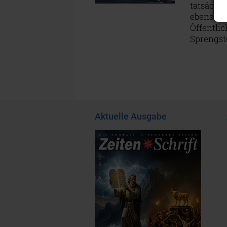
tatsächl
ebenso v
Öffentli
Sprengst
Aktuelle Ausgabe