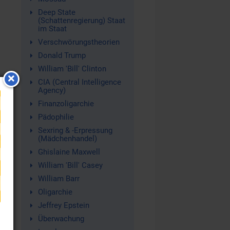
Deep State
(Schattenregierung) Staat
im Staat
Verschwörungstheorien
Donald Trump
William 'Bill' Clinton
CIA (Central Intelligence
Agency)
.
Finanzoligarchie
Pädophilie
Sexring & -Erpressung
(Mädchenhandel)
Ghislaine Maxwell
William 'Bill' Casey
William Barr
Oligarchie
Jeffrey Epstein
Überwachung