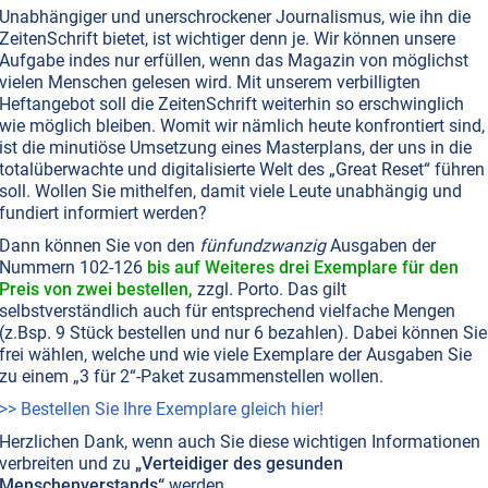
Unabhängiger und unerschrockener Journalismus, wie ihn die
ZeitenSchrift bietet, ist wichtiger denn je. Wir können unsere
Aufgabe indes nur erfüllen, wenn das Magazin von möglichst
T NR. 100, S.22
AMERIKA
MASSENMEDIEN • MANIPULATION
POLITIK ALLGEMEIN
vielen Menschen gelesen wird. Mit unserem verbilligten
RDNUNG
VERSCHWÖRUNGSTHEORIEN
Heftangebot soll die ZeitenSchrift weiterhin so erschwinglich
intons: Jenseits von Gut und Böse
wie möglich bleiben. Womit wir nämlich heute konfrontiert sind,
ist die minutiöse Umsetzung eines Masterplans, der uns in die
enhafte Aufstieg von Bill und Hillary Clinton gelang da
totalüberwachte und digitalisierte Welt des „Great Reset“ führen
r Unterstützung eines „Staates im Staat“. Dies hatte eine
soll. Wollen Sie mithelfen, damit viele Leute unabhängig und
is. Die Clintons ließen sich seit Anbeginn mit
fundiert informiert werden?
aften Personen ein, von denen der Mädchenhändler
Dann können Sie von den
fünfundzwanzig
Ausgaben der
pstein bloß einer unter vielen war.
Weiterlesen...
Nummern 102-126
bis auf Weiteres drei Exemplare für den
Preis von zwei bestellen,
zzgl. Porto. Das gilt
selbstverständlich auch für entsprechend vielfache Mengen
(z.Bsp. 9 Stück bestellen und nur 6 bezahlen). Dabei können Sie
T NR. 32, S.3
AMERIKA
INSZENIERTE KRIEGE
MASSENMEDIEN • MANIPULATION
frei wählen, welche und wie viele Exemplare der Ausgaben Sie
 gegen die USA
zu einem „3 für 2“-Paket zusammenstellen wollen.
dene Hypothesen zeigen, daß die Hintergründe der
>> Bestellen Sie Ihre Exemplare gleich hier!
e vom 11. September 2001 auf New York und Washington
Herzlichen Dank, wenn auch Sie diese wichtigen Informationen
 ganz anders sind als offiziell behauptet. Ist Osama bin
verbreiten und zu
„Verteidiger des gesunden
r einzige Schuldige? Waren die US-Geheimdienste
Menschenverstands“
werden.