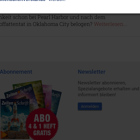
ich nicht vorgewarnt? Warum profitiert Präsident Bush
on den Anschlägen wie Israel? Und warum hatte man die
chkeit schon bei Pearl Harbor und nach dem
offattentat in Oklahoma City belogen?
Weiterlesen...
Abonnement
Newsletter
Newsletter abonnieren,
Spezialangebote erhalten und
informiert bleiben!
Anmelden