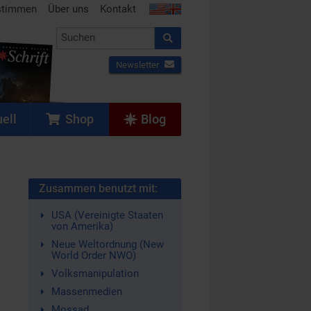
stimmen
Über uns
Kontakt
Newsletter
ell
Shop
Blog
Zusammen benutzt mit:
USA (Vereinigte Staaten
von Amerika)
Neue Weltordnung (New
World Order NWO)
Volksmanipulation
Massenmedien
Mossad