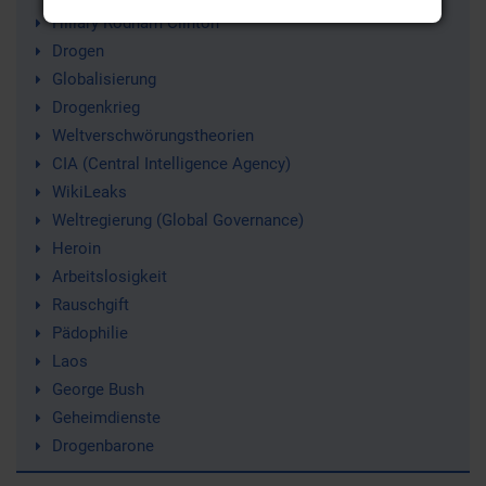
Hillary Rodham Clinton
Drogen
Globalisierung
Drogenkrieg
Weltverschwörungstheorien
CIA (Central Intelligence Agency)
WikiLeaks
Weltregierung (Global Governance)
Heroin
Arbeitslosigkeit
Rauschgift
Pädophilie
Laos
George Bush
Geheimdienste
Drogenbarone