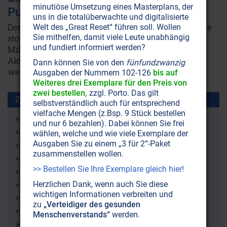
minutiöse Umsetzung eines Masterplans, der
Pulver legt
uns in die totalüberwachte und digitalisierte
Der Drogenhandel ließe sich binnen weniger Jahre
Welt des „Great Reset“ führen soll. Wollen
Sie mithelfen, damit viele Leute unabhängig
stoppen. Doch solange die Mächtigen damit
und fundiert informiert werden?
Milliarden für Kriege und andere unsaubere
Aktionen verdienen, soll die Jugend sich gerne
Dann können Sie von den
fünfundzwanzig
weiterhin vergiften.
Weiterlesen...
Ausgaben der Nummern 102-126
bis auf
Weiteres drei Exemplare für den Preis von
zwei bestellen,
zzgl. Porto. Das gilt
Zusammen benutzt mit:
selbstverständlich auch für entsprechend
vielfache Mengen (z.Bsp. 9 Stück bestellen
Neue Weltordnung (New World Order NWO)
und nur 6 bezahlen). Dabei können Sie frei
Amerika
wählen, welche und wie viele Exemplare der
Ausgaben Sie zu einem „3 für 2“-Paket
USA (Vereinigte Staaten von Amerika)
zusammenstellen wollen.
Drogengeld
>> Bestellen Sie Ihre Exemplare gleich hier!
Drogenkonsum
Herzlichen Dank, wenn auch Sie diese
Drogenpolitik
wichtigen Informationen verbreiten und
Drogenschmuggel
zu
„Verteidiger des gesunden
Gesellschaftsprobleme
Menschenverstands“
werden.
Drogensucht