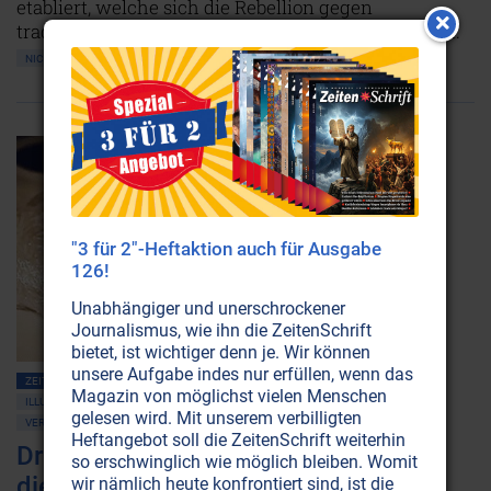
etabliert, welche sich die Rebellion gegen
traditionelle Werte auf die Fahnen geschrieben hat.
NICHT ONLINE VERFÜGBAR
AUSGABE BESTELLEN
"3 für 2"-Heftaktion auch für Ausgabe
126!
Unabhängiger und unerschrockener
Journalismus, wie ihn die ZeitenSchrift
bietet, ist wichtiger denn je. Wir können
unsere Aufgabe indes nur erfüllen, wenn das
ZEITENSCHRIFT NR. 23, S.58
AMERIKA
Magazin von möglichst vielen Menschen
ILLUMINATEN • BILDERBERGER • GEHEIMLOGEN
NEUE WELTORDNUNG
gelesen wird. Mit unserem verbilligten
VERSCHWÖRUNGSTHEORIEN
DROGEN
Heftangebot soll die ZeitenSchrift weiterhin
Drogenhandel: Man schlachtet nicht
so erschwinglich wie möglich bleiben. Womit
die goldene Gans, die das weiße
wir nämlich heute konfrontiert sind, ist die