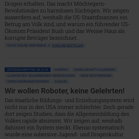
Drogen erhalten. Das macht Möchtegern-
Revolutionäre zu harmlosen Süchtigen. Wir zeigen
ausserdem auf, weshalb die US-Staatsfinanzen ein
Betrug am Volk sind, und warum ein führender US-
Ökonom Präsident Bush und das Weisse Haus als
korrupte Betrüger bezeichnet.
NICHT ONLINE VERFÜGBAR
AUSGABE BESTELLEN
ZEITENSCHRIFT NR. 38, S.16
AMERIKA
GESELLSCHAFT ALLGEMEIN
ILLUMINATEN • BILDERBERGER • GEHEIMLOGEN
NEUE WELTORDNUNG
VERSCHWÖRUNGSTHEORIEN
FAMILIE
Wir wollen Roboter, keine Gelehrten!
Das staatliche Bildungs- und Erziehungssystem wird
nicht nur in den USA immer schlechter. Doch gerade
dort zeigen Studien, dass die Allgemeinbildung des
Volkes rapide abnimmt. Wir zeigen auf, weshalb
dahinter ein System steckt. Ebenso systematisch
wurde eine subersive Jugend- und Drogenkultur