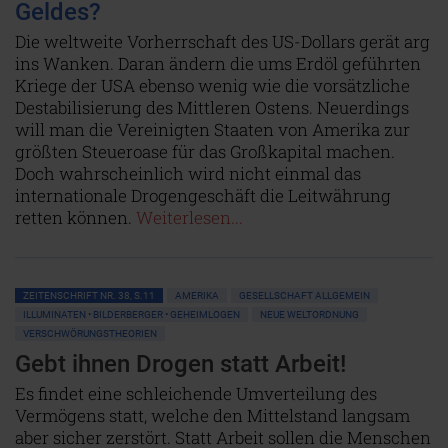
Geldes?
Die weltweite Vorherrschaft des US-Dollars gerät arg
ins Wanken. Daran ändern die ums Erdöl geführten
Kriege der USA ebenso wenig wie die vorsätzliche
Destabilisierung des Mittleren Ostens. Neuerdings
will man die Vereinigten Staaten von Amerika zur
größten Steueroase für das Großkapital machen.
Doch wahrscheinlich wird nicht einmal das
internationale Drogengeschäft die Leitwährung
retten können.
Weiterlesen...
ZEITENSCHRIFT NR. 38, S.11
AMERIKA
GESELLSCHAFT ALLGEMEIN
ILLUMINATEN • BILDERBERGER • GEHEIMLOGEN
NEUE WELTORDNUNG
VERSCHWÖRUNGSTHEORIEN
Gebt ihnen Drogen statt Arbeit!
Es findet eine schleichende Umverteilung des
Vermögens statt, welche den Mittelstand langsam
aber sicher zerstört. Statt Arbeit sollen die Menschen