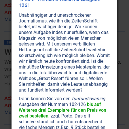
Achtung: Die Ausgabe 5 ist leider vergriffen. Dieser
126!
Artikel wurde jedoch mittlerweile im
"Sonderdruck
Unabhängiger und unerschrockener
Musik"
neu aufgelegt!
Journalismus, wie ihn die ZeitenSchrift
NICHT ONLINE VERFÜGBAR
bietet, ist wichtiger denn je. Wir können
unsere Aufgabe indes nur erfüllen, wenn das
Magazin von möglichst vielen Menschen
ZEITENSCHRIFT NR. 5
MAGIE • OKKULTISMUS
MACHT DER MUSIK
gelesen wird. Mit unserem verbilligten
Heftangebot soll die ZeitenSchrift weiterhin
Wer mit dem Teufel tanzt...
so erschwinglich wie möglich bleiben. Womit
wir nämlich heute konfrontiert sind, ist die
Was als Bigotterie abgetan wird, ist dennoch wahr: So,
minutiöse Umsetzung eines Masterplans, der
wie Musik dem Menschen den Himmel öffnen kann,
uns in die totalüberwachte und digitalisierte
vermag sie ihn auch in ‘höllische’ Gefilde zu stoßen.
Welt des „Great Reset“ führen soll. Wollen
Hardrockmusik u.ä. schädigt die Seele.
Sie mithelfen, damit viele Leute unabhängig
und fundiert informiert werden?
Achtung: Die Ausgabe 5 ist leider vergriffen. Dieser
Dann können Sie von den
fünfundzwanzig
Ausgaben der Nummern 102-126
bis auf
Artikel wurde jedoch mittlerweile im
"Sonderdruck
Weiteres drei Exemplare für den Preis von
Musik"
neu aufgelegt!
NICHT ONLINE VERFÜGBAR
zwei bestellen,
zzgl. Porto. Das gilt
selbstverständlich auch für entsprechend
vielfache Mengen (z.Bsp. 9 Stück bestellen