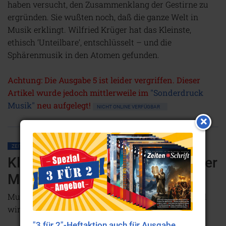
haben versucht, den Zusammenklang der Gestirne zu
ergründen. Sie wußten noch, daß die ganze Welt in
Musik erklingt. Wilfried Krüger hat das Kleinste,
ethisch ‘Unteilbare’, entschlüsselt – und die
Sphärenmusik in den Atomen gefunden.
Achtung: Die Ausgabe 5 ist leider vergriffen. Dieser
Artikel wurde jedoch mittlerweile im
"Sonderdruck
Musik"
neu aufgelegt!
NICHT ONLINE VERFÜGBAR
ZEITENSCHRIFT NR. 5
MACHT DER MUSIK
Klangmalereien – Ätherbilder der
Musik
Musik malt schillernde Klangbilder in den Äther und
wird vor dem inneren Auge sichtbar.
"3 für 2"-Heftaktion auch für Ausgabe