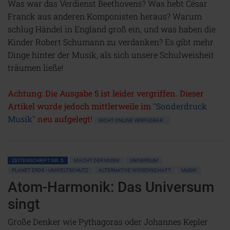
Was war das Verdienst Beethovens? Was hebt César
Franck aus anderen Komponisten heraus? Warum
schlug Händel in England groß ein, und was haben die
Kinder Robert Schumann zu verdanken? Es gibt mehr
Dinge hinter der Musik, als sich unsere Schulweisheit
träumen ließe!
Achtung: Die Ausgabe 5 ist leider vergriffen. Dieser
Artikel wurde jedoch mittlerweile im
"Sonderdruck
Musik"
neu aufgelegt!
NICHT ONLINE VERFÜGBAR
ZEITENSCHRIFT NR. 5
MACHT DER MUSIK
UNIVERSUM
PLANET ERDE • UMWELTSCHUTZ
ALTERNATIVE WISSENSCHAFT
MUSIK
Atom-Harmonik: Das Universum
singt
Große Denker wie Pythagoras oder Johannes Kepler