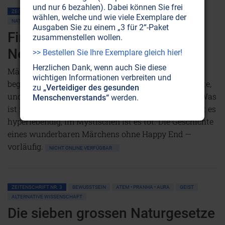
und nur 6 bezahlen). Dabei können Sie frei
ZEITENSCHRIFT NR. 3
GEIST
ENGEL
KOMMUNIKATION MIT DER NATUR
wählen, welche und wie viele Exemplare der
NATURGEISTER
LANDWIRTSCHAFT
PFLANZEN • WALD
Ausgaben Sie zu einem „3 für 2“-Paket
Findhorn: Vom Naturgarten zur
zusammenstellen wollen.
New Age Company
>> Bestellen Sie Ihre Exemplare gleich hier!
Herzlichen Dank, wenn auch Sie diese
Märchen beginnen mit „Es war einmal... Findhorn
wichtigen Informationen verbreiten und
begann als wahres ,Fairy-Tale ' — als Feen-Geschichte,
zu
„Verteidiger des gesunden
und endet mit einer Vertreibung aus dem Paradies. Was
Menschenverstands“
werden.
ist mit Findhorn geschehen? Im physischen Sinne ist es
hyperlebendig, im Mystischen ist es tot. Die Geschichte
eines wunderbaren Märchens ohne Happy End —
vorläufig.
NICHT ONLINE VERFÜGBAR
ZEITENSCHRIFT NR. 3
BEWUSSTSEIN
ATEM • PRANHA • AURA
GEIST
ALTERNATIVE WISSENSCHAFT
Die sieben grossen Naturgesetze