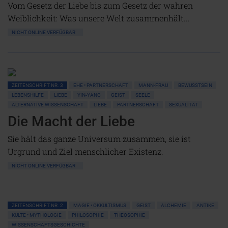
Vom Gesetz der Liebe bis zum Gesetz der wahren
Weiblichkeit: Was unsere Welt zusammenhält...
NICHT ONLINE VERFÜGBAR
ZEITENSCHRIFT NR. 3
EHE • PARTNERSCHAFT
MANN-FRAU
BEWUSSTSEIN
LEBENSHILFE
LIEBE
YIN-YANG
GEIST
SEELE
ALTERNATIVE WISSENSCHAFT
LIEBE
PARTNERSCHAFT
SEXUALITÄT
Die Macht der Liebe
Sie hält das ganze Universum zusammen, sie ist
Urgrund und Ziel menschlicher Existenz.
NICHT ONLINE VERFÜGBAR
ZEITENSCHRIFT NR. 2
MAGIE • OKKULTISMUS
GEIST
ALCHEMIE
ANTIKE
KULTE • MYTHOLOGIE
PHILOSOPHIE
THEOSOPHIE
WISSENSCHAFTSGESCHICHTE