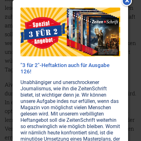
lesen, spazieren gehen, Musik hören oder Vorträgen
zuhören, wie sie sich während der Schwangerschaft
am besten verhalten sollten und was sie essen
sollten. Vor allem aber sollte ihnen beigebracht
werden, wie sie positiv durch die Kraft der Gedanken
und Gefühle auf ihr Kind einwirken können. Somit
würden Krankenhäuser und Gefängnisse eines
"3 für 2"-Heftaktion auch für Ausgabe
Tages nicht mehr benötigt werden.
126!
Unabhängiger und unerschrockener
Aïvanhov gibt zu bedenken, dass das Kind nicht
Journalismus, wie ihn die ZeitenSchrift
durch Zufall in eine bestimmte Familie geboren wird.
bietet, ist wichtiger denn je. Wir können
unsere Aufgabe indes nur erfüllen, wenn das
In erster Linie geht es darum, dass die Familie
Magazin von möglichst vielen Menschen
optimale Bedingungen bereitstellt, damit das Kind
gelesen wird. Mit unserem verbilligten
lernen und sich entwickeln kann. Entsprechend der
Heftangebot soll die ZeitenSchrift weiterhin
so erschwinglich wie möglich bleiben. Womit
Verdienste, welche das Kind in seinen letzten Leben
wir nämlich heute konfrontiert sind, ist die
errungen hat, wird bestimmt, unter welchen
minutiöse Umsetzung eines Masterplans, der