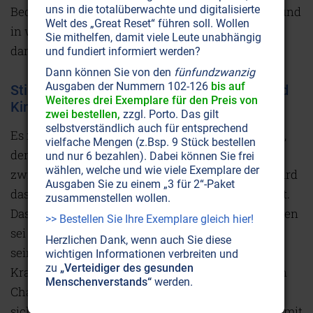
uns in die totalüberwachte und digitalisierte
Bedingungen, zu welcher Zeit, in welchem Land und
Welt des „Great Reset“ führen soll. Wollen
in welcher Familie der Lebensstrom weiterlernen
Sie mithelfen, damit viele Leute unabhängig
darf.
und fundiert informiert werden?
Dann können Sie von den
fünfundzwanzig
Ausgaben der Nummern 102-126
bis auf
Stillen schafft Innigkeit zwischen Mutter und
Weiteres drei Exemplare für den Preis von
Kind
zwei bestellen,
zzgl. Porto. Das gilt
selbstverständlich auch für entsprechend
Es ist wichtig, dass die Mutter selbst ihr Kind stillt,
vielfache Mengen (z.Bsp. 9 Stück bestellen
denn dadurch wächst nicht nur die Beziehung
und nur 6 bezahlen). Dabei können Sie frei
wählen, welche und wie viele Exemplare der
zwischen den beiden; mit der Milch der Mutter wird
Ausgaben Sie zu einem „3 für 2“-Paket
das Kind gleichzeitig auch mit ihrer Liebe genährt.
zusammenstellen wollen.
Das Kind einer anderen Mutter zum Stillen zu geben
>> Bestellen Sie Ihre Exemplare gleich hier!
sei laut Aïvanhov gefährlich, da man nicht sicher
Herzlichen Dank, wenn auch Sie diese
sein kann, dass die Frau nicht mit dem Stillen
wichtigen Informationen verbreiten und
zu
„Verteidiger des gesunden
Krankheiten, Laster und etwas von ihrem eigenen
Menschenverstands“
werden.
Charakter weitergibt. In der Muttermilch befindet
sich genau das, was das Neugeborene benötigt, damit