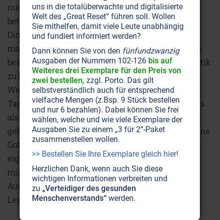
nur von einem weltlichen Standpunkt aus zu
uns in die totalüberwachte und digitalisierte
Welt des „Great Reset“ führen soll. Wollen
betrachten. Es wohnt ihr eine immense religiöse
Sie mithelfen, damit viele Leute unabhängig
Dimension inne, auch wenn diese die jeweils
und fundiert informiert werden?
machthabenden Regierungen nicht in erster Linie
Dann können Sie von den
fünfundzwanzig
Ausgaben der Nummern 102-126
bis auf
bewogen haben mag, eine offensive Siedlungspolitik
Weiteres drei Exemplare für den Preis von
zu betreiben. Ultraorthodoxe Siedler im
zwei bestellen,
zzgl. Porto. Das gilt
Westjordanland glauben, daß die im 1967er Sechs-
selbstverständlich auch für entsprechend
vielfache Mengen (z.Bsp. 9 Stück bestellen
Tage-Krieg eroberten Gebiete westlich des Jordans
und nur 6 bezahlen). Dabei können Sie frei
als Judäa und Samaria zum biblischen Israel
wählen, welche und wie viele Exemplare der
Ausgaben Sie zu einem „3 für 2“-Paket
gehören. Dieses Land aufzugeben, halten sie für eine
zusammenstellen wollen.
Gotteslästerung, gegen die sie notfalls mit dem
>> Bestellen Sie Ihre Exemplare gleich hier!
eigenen Blut Widerstand leisten müssen. Dazu
Herzlichen Dank, wenn auch Sie diese
müssen zwei grundsätzliche judaistische
wichtigen Informationen verbreiten und
Auffassungen erklärt werden, soll ein christlicher
zu
„Verteidiger des gesunden
Menschenverstands“
werden.
Leser diese Haltung verstehen.