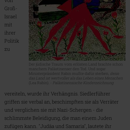
von
Groß-
Israel
mit
ihrer
Politik
zu
Der jüdische Traum vom erlösten Land brachte schon
manchem Palästinenser den Tod. Und sogar
Ministerpräsident Rabin mußte dafür sterben,
denn
das Land ist wertvoller als das Leben eines Menschen
(Lea Rabin). -
Palästinensische Kinderzeichnung
vereiteln, wurde ihr Verhängnis. Siedlerführer
griffen sie verbal an, beschimpften sie als Verräter
und verglichen sie mit Nazi-Schergen - die
schlimmste Beleidigung, die man einem Juden
zufügen kann. "Judäa und Samaria", lautete ihr