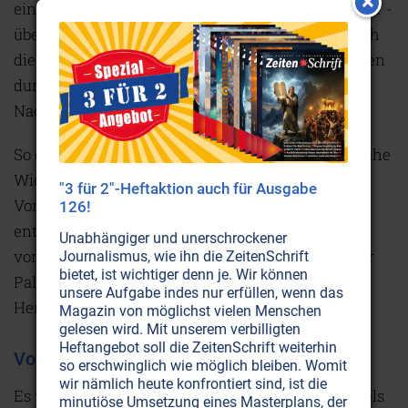
eine Position der Autorität - wie gering auch immer -
über Juden zu erreichen. Diese Regel schließt auch
die konvertierten Juden ein und ihre Nachkommen
durch zehn Generationen, oder ‚so lange wie die
Nachkommenschaft bekannt ist'.
So erklärt sich unter anderem auch der kategorische
Widerstand, den viele religiöse Israelis der
"3 für 2"-Heftaktion auch für Ausgabe
Vorstellung eines palästinensischen Staates
126!
entgegenbringen. Das Äußerste, was sie sich
Unabhängiger und unerschrockener
vorstellen können, ist eine gewisse Autonomie der
Journalismus, wie ihn die ZeitenSchrift
bietet, ist wichtiger denn je. Wir können
Palästinenser unter israelischer Verwaltung und
unsere Aufgabe indes nur erfüllen, wenn das
Herrschaft.
Magazin von möglichst vielen Menschen
gelesen wird. Mit unserem verbilligten
Heftangebot soll die ZeitenSchrift weiterhin
Von ‚erlöstem' und ‚unerlöstem' Land
so erschwinglich wie möglich bleiben. Womit
wir nämlich heute konfrontiert sind, ist die
Es wäre auch ein Fehler, die Siedlungspolitik Israels
minutiöse Umsetzung eines Masterplans, der