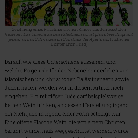
Zeichnung eines Palästinensischen Kindes aus den besetzten
Gebieten.
Das Unrecht an den Palästinensern ist gleichberechtigt mit
jenem an den Schwarzen im Südafrika der Apartheid.
(Jüdischer
Dichter Erich Fried)
Darauf, wie diese Unterschiede aussehen, und
welche Folgen sie für das Nebeneinanderleben von
islamischen und christlichen Palästinensern sowie
Juden haben, werden wir in diesem Artikel noch
eingehen. Ein religiöser Jude darf beispielsweise
keinen Wein trinken, an dessen Herstellung irgend
ein Nichtjude in irgend einer Form beteiligt war.
Eine offene Flasche Wein, die von einem Christen
berührt wurde, muß weggeschüttet werden; wurde