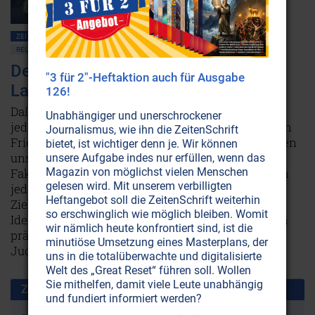
ZEITENSCHRIFT NR. 13, S.40
RASSISMUS • ANTISEMITISMUS
JUDENTUM
RELIGIONEN
Der unheilige Geist, der das ‘Heilige
"3 für 2"-Heftaktion auch für Ausgabe
Land’ entzweit
126!
Daß etwas faul ist im Staate Israel, fällt allmählich
Unabhängiger und unerschrockener
jedem auf, der das Drama der ständig scheiternden
Journalismus, wie ihn die ZeitenSchrift
Friedensbemühungen mitverfolgt. Leider enthalten
bietet, ist wichtiger denn je. Wir können
uns die Medien im Fall ‚Israel' immer wesentliche
unsere Aufgabe indes nur erfüllen, wenn das
Fakten vor. Nur wenn man diese kennt, kann man
Magazin von möglichst vielen Menschen
gelesen wird. Mit unserem verbilligten
jedoch die israelische Politik und die israelischen
Heftangebot soll die ZeitenSchrift weiterhin
Ziele wirklich verstehen. Es geht um jene zwei
so erschwinglich wie möglich bleiben. Womit
Ideologien, die das Leben jedes israelischen Juden
wir nämlich heute konfrontiert sind, ist die
prägen, und die das Land auseinanderreißen: Den
minutiöse Umsetzung eines Masterplans, der
Judaismus und den Zionismus.
Weiterlesen...
uns in die totalüberwachte und digitalisierte
Welt des „Great Reset“ führen soll. Wollen
Sie mithelfen, damit viele Leute unabhängig
Zusammen benutzt mit:
und fundiert informiert werden?