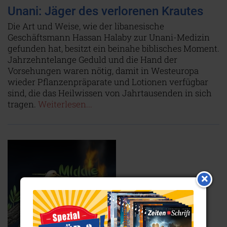
Unani: Jäger des verlorenen Krautes
Die Art und Weise, wie der libanesische
Geschäftsmann Hassan Halaby zur Unani-Medizin
gefunden hat, besitzt ein beinahe biblisches Moment.
Jahrzehntelange Geduld und die Hand der
Vorsehungen waren nötig, damit in Westeuropa
wieder Pflanzenpräparate und Lotionen verfügbar
sind, die das Heilwissen von Jahrtausenden in sich
tragen.
Weiterlesen...