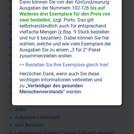
Weltgeschichte
Dann können Sie von den
fünfundzwanzig
Ausgaben der Nummern 102-126
bis auf
Arabien
Weiteres drei Exemplare für den Preis von
Palästina
zwei bestellen,
zzgl. Porto. Das gilt
Arabischer Frühling (Revolutionen)
selbstverständlich auch für entsprechend
Khasaren
vielfache Mengen (z.Bsp. 9 Stück bestellen
und nur 6 bezahlen). Dabei können Sie frei
Sepharden
wählen, welche und wie viele Exemplare der
Religion
Ausgaben Sie zu einem „3 für 2“-Paket
Rassismus
zusammenstellen wollen.
Palästinenser
>> Bestellen Sie Ihre Exemplare gleich hier!
Orthodoxie
Herzlichen Dank, wenn auch Sie diese
Nichtjuden
wichtigen Informationen verbreiten und
zu
„Verteidiger des gesunden
Maimonides
Menschenverstands“
werden.
Kommunismus
Antisemitismus
Juden
Judaismus (Judentum)
Jack Bernstein
Lawrence von Arabien (Thomas Edward Lawrence)