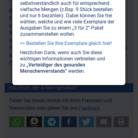
selbstverständlich auch für entsprechend
vielfache Mengen (z.Bsp. 9 Stück bestellen
Der Placebo-Effekt
und nur 6 bezahlen). Dabei können Sie frei
Eine Wissenschaftlerin beweist: Es gibt keine
wählen, welche und wie viele Exemplare der
unheilbaren Krankheiten! Das Phänomen der
Ausgaben Sie zu einem „3 für 2“-Paket
Spontanheilung tritt wesentlich häufiger auf, als
zusammenstellen wollen.
allgemein bekannt ist. Werfen Sie einen Blick auf ein
>> Bestellen Sie Ihre Exemplare gleich hier!
revolutionäres neues Gesundheitsverständnis, das uns
Herzlichen Dank, wenn auch Sie diese
auch den Weg in eine pandemiefreie Welt weist:
wichtigen Informationen verbreiten und
Placebo-Effekt: Selbstheilung gefällig?
zu
„Verteidiger des gesunden
Menschenverstands“
werden.
Hat Ihnen der Artikel gefallen?
Teilen Sie diesen Artikel mit Ihren Freunden und
Verwandten oder geben Sie uns
Feedback
.