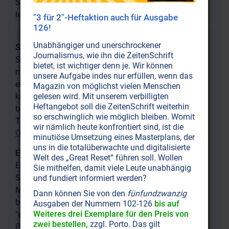
Schrift
Zeiten
Sie in unserer
-Druckausgabe Nr. 109
lesen.
"3 für 2"-Heftaktion auch für Ausgabe
126!
Unabhängiger und unerschrockener
Schwerhörigkeit lindern
Journalismus, wie ihn die ZeitenSchrift
Schwerhörigkeit ist keine Alterserscheinung, mit der
bietet, ist wichtiger denn je. Wir können
man sich abfinden muss. Und Ohrensausen muss
unsere Aufgabe indes nur erfüllen, wenn das
einen nicht für den Rest des Lebens begleiten. Wir
Magazin von möglichst vielen Menschen
gelesen wird. Mit unserem verbilligten
können beides lindern und uns vielleicht sogar davon
Heftangebot soll die ZeitenSchrift weiterhin
befreien, wenn wir die damit verbundenen seelischen
so erschwinglich wie möglich bleiben. Womit
Traumata auflösen:
Schwerhörigkeit: Wenn sich das
wir nämlich heute konfrontiert sind, ist die
Ohr verbarrikadiert
minutiöse Umsetzung eines Masterplans, der
uns in die totalüberwachte und digitalisierte
Emotional Freedom Techniques
Welt des „Great Reset“ führen soll. Wollen
Eine auf Akupressur basierende
Sie mithelfen, damit viele Leute unabhängig
Selbstheilungsmethode kann Sie innerhalb von
und fundiert informiert werden?
Minuten von psychischen und physischen Störungen
Dann können Sie von den
fünfundzwanzig
befreien. EFT hält, was es verspricht: Nämlich völlige
Ausgaben der Nummern 102-126
bis auf
Weiteres drei Exemplare für den Preis von
"emotionale Freiheit"!
Klopfen – und die
zwei bestellen,
zzgl. Porto. Das gilt
Psychotherapie ist k.o.!