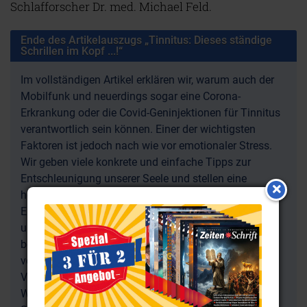
Schlafforscher Dr. med. Michael Feld.
Ende des Artikelauszugs „Tinnitus: Dieses ständige
Schrillen im Kopf ...!“
Im vollständigen Artikel erklären wir, warum auch der
Mobilfunk und neuerdings sogar eine Corona-
Erkrankung oder die Covid-Geninjektionen für Tinnitus
verantwortlich sein können. Einer der wichtigsten
Faktoren ist jedoch nach wie vor emotionaler Stress.
Wir geben viele konkrete und einfache Tipps zur
Entschleunigung unserer Seele und stellen eine
hochwirksame Atemmethode vor, auf die sich viele
Elitesoldaten in jenen Momenten verlassen, da sie
unter großem psychischen Druck stehen. Wir
beleuchten aber auch mögliche körperliche Ursachen
von Tinnitus (zum Beispiel bestimmte Mangel- oder
Vergiftungserscheinungen) und wie man sie aus der
Welt schaffen kann. Den ganzen Ratgebertext können