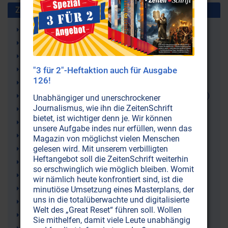
Zusammen benutzt mit:
Naturgeister
Spiritualität
Devas
Esoterik
"3 für 2"-Heftaktion auch für Ausgabe
126!
Geoffrey Hodson
Omraam Mikhaël Aïvanhov (Omraam Michael Aivanov)
Unabhängiger und unerschrockener
Journalismus, wie ihn die ZeitenSchrift
Berge
bietet, ist wichtiger denn je. Wir können
Wichtelmännchen
unsere Aufgabe indes nur erfüllen, wenn das
Nymphen (Wassergeister)
Magazin von möglichst vielen Menschen
Nixen (Wassergeister)
gelesen wird. Mit unserem verbilligten
Heftangebot soll die ZeitenSchrift weiterhin
Naturreich
so erschwinglich wie möglich bleiben. Womit
Mythologie
wir nämlich heute konfrontiert sind, ist die
Gruppenseele
minutiöse Umsetzung eines Masterplans, der
uns in die totalüberwachte und digitalisierte
Gnomen (Erdgeister)
Welt des „Great Reset“ führen soll. Wollen
Faune
Sie mithelfen, damit viele Leute unabhängig