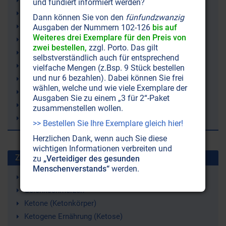
Elementarwesen
und fundiert informiert werden?
Elementarreich
Dann können Sie von den
fünfundzwanzig
Äther
Ausgaben der Nummern 102-126
bis auf
Weiteres drei Exemplare für den Preis von
Astralwelt
zwei bestellen,
zzgl. Porto. Das gilt
Astralsphäre
selbstverständlich auch für entsprechend
Mount Everest
vielfache Mengen (z.Bsp. 9 Stück bestellen
und nur 6 bezahlen). Dabei können Sie frei
Reinhold Messner
wählen, welche und wie viele Exemplare der
Bergsteiger
Ausgaben Sie zu einem „3 für 2“-Paket
Natur
zusammenstellen wollen.
Geist
>> Bestellen Sie Ihre Exemplare gleich hier!
Herzlichen Dank, wenn auch Sie diese
wichtigen Informationen verbreiten und
Zuletzt gesuchte Stichworte
zu
„Verteidiger des gesunden
Menschenverstands“
werden.
Wetter
Gelenkschmerzen
Ketone (Ketonkörper)
Ketogene Ernährung (Ketose)