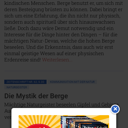
kindischen Menschen. Berge benutzt er, um sich mit
deren Besteigung brüsten zu können. Dabei bringt er
sich um eine Erfahrung, die ihn nicht nur physisch,
sondern auch spirituell über sich hinauswachsen
ließe. Doch dazu wäre Demut notwendig und ein
Interesse für die Dinge hinter den Dingen – für die
mächtigen Natur-Devas, welche die hohen Berge
beseelen. Und die Erkenntnis, dass auch wir erst
einmal geistige Wesen auf einer physischen
Erdenreise sind!
Weiterlesen...
ZEITENSCHRIFT NR. 62, S.30
KOMMUNIKATION MIT DER NATUR
NATURGEISTER
Die Mystik der Berge
Mächtige Naturgeister beseelen Gipfel und Gebirge.
Auch der Mensch kann sich bewusst mit ihnen
verbinden.
NICHT ONLINE VERFÜGBAR
AUSGABE BESTELLEN