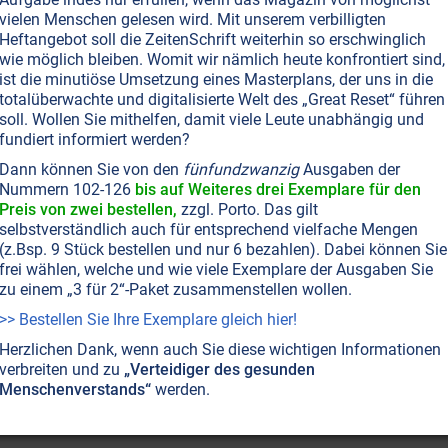
vielen Menschen gelesen wird. Mit unserem verbilligten
aar FETTE Vorurteile
Heftangebot soll die ZeitenSchrift weiterhin so erschwinglich
t angeblich ungesunde Fette und Öle, die der Körper aber
wie möglich bleiben. Womit wir nämlich heute konfrontiert sind,
nd gar Krebs vorzubeugen. Und es gibt Fette und Öle, die
ist die minutiöse Umsetzung eines Masterplans, der uns in die
ber unfruchtbar machen können.
totalüberwachte und digitalisierte Welt des „Great Reset“ führen
soll. Wollen Sie mithelfen, damit viele Leute unabhängig und
fundiert informiert werden?
Dann können Sie von den
fünfundzwanzig
Ausgaben der
Nummern 102-126
bis auf Weiteres drei Exemplare für den
Preis von zwei bestellen,
zzgl. Porto. Das gilt
selbstverständlich auch für entsprechend vielfache Mengen
(z.Bsp. 9 Stück bestellen und nur 6 bezahlen). Dabei können Sie
frei wählen, welche und wie viele Exemplare der Ausgaben Sie
zu einem „3 für 2“-Paket zusammenstellen wollen.
>> Bestellen Sie Ihre Exemplare gleich hier!
Herzlichen Dank, wenn auch Sie diese wichtigen Informationen
verbreiten und zu
„Verteidiger des gesunden
Menschenverstands“
werden.