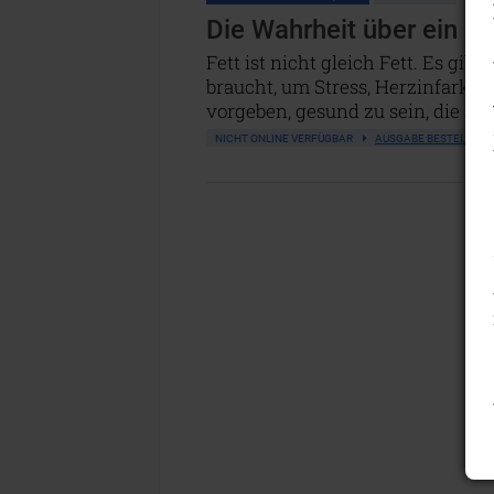
Die Wahrheit über ein p
Fett ist nicht gleich Fett. Es gib
braucht, um Stress, Herzinfarkt u
vorgeben, gesund zu sein, die a
NICHT ONLINE VERFÜGBAR
AUSGABE BESTELLEN