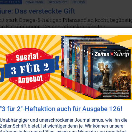
T NR. 115, S.3
ERNÄHRUNG
GESUNDHEIT
HEILUNG
äure: Das versteckte Gift
mit stark Omega-6-haltigen Pflanzenölen kocht, begünsti
he Entzündungen, Degenerationskrankheiten,
igkeit und Demenz. Ob Rapsöl, Sonnenblumenöl oder viele
peiseöle – was als gesund angepriesen wird, kann leicht
eren Gesundheitsrisiko werden.
Weiterlesen...
T NR. 56, S.35
ERNÄHRUNG
GESUNDHEIT
heimnis der Omega-Fettsäuren
Fisch und vor allem gewisse Pflanzenöle so wichtig für
esundheit sind.
Weiterlesen...
"3 für 2"-Heftaktion auch für Ausgabe 126!
Unabhängiger und unerschrockener Journalismus, wie ihn die
ZeitenSchrift bietet, ist wichtiger denn je. Wir können unsere
Aufgabe indes nur erfüllen, wenn das Magazin von möglichst