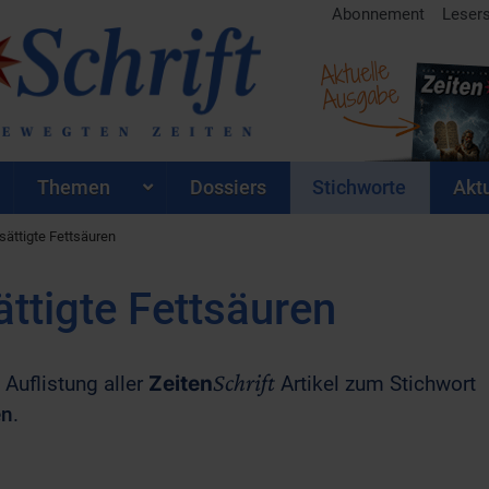
Abonnement
Leser
Aktuelle
Ausgabe
Themen
Dossiers
Stichworte
Aktu
sättigte Fettsäuren
ttigte Fettsäuren
Schrift
 Auflistung aller
Zeiten
Artikel zum Stichwort
en
.