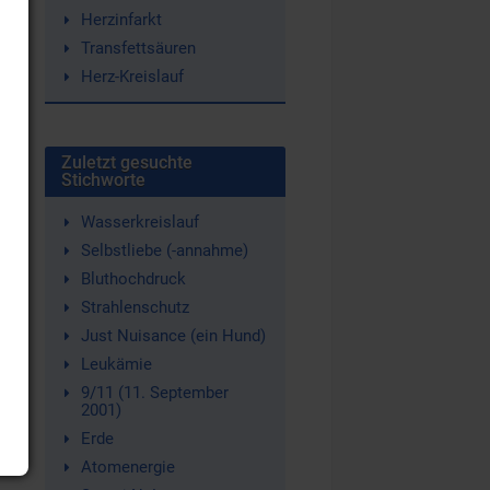
Herzinfarkt
Transfettsäuren
Herz-Kreislauf
Zuletzt gesuchte
Stichworte
Wasserkreislauf
Selbstliebe (-annahme)
Bluthochdruck
Strahlenschutz
Just Nuisance (ein Hund)
Leukämie
9/11 (11. September
2001)
Erde
Atomenergie