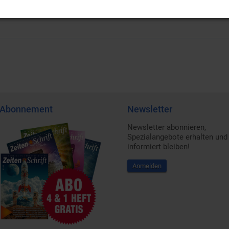
ber unfruchtbar machen können.
Abonnement
Newsletter
Newsletter abonnieren,
Spezialangebote erhalten und
informiert bleiben!
Anmelden