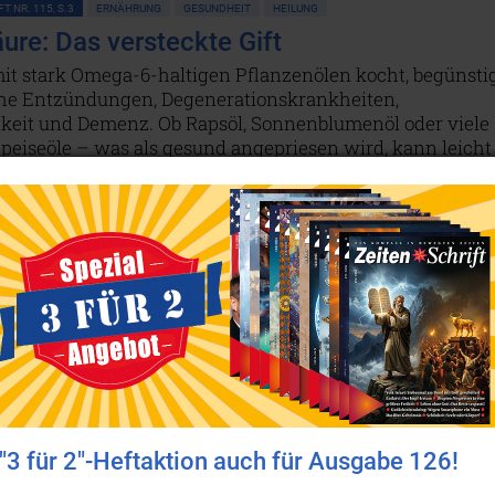
T NR. 115, S.3
ERNÄHRUNG
GESUNDHEIT
HEILUNG
äure: Das versteckte Gift
mit stark Omega-6-haltigen Pflanzenölen kocht, begünsti
he Entzündungen, Degenerationskrankheiten,
igkeit und Demenz. Ob Rapsöl, Sonnenblumenöl oder viele
peiseöle – was als gesund angepriesen wird, kann leicht
eren Gesundheitsrisiko werden.
Weiterlesen...
T NR. 77, S.4
ERNÄHRUNG
onal Foods: Zu Risiken und
irkungen fragen Sie die Kassiererin!
 ist es verpönt, krank zu sein. Fit, fröhlich, faltenfrei ist
e. Also geben wir uns alle große Mühe, gesund zu bleiben
 bloß mehr Zeit dafür hätten! Da kommt es uns gerade
ss all die Dinge, die uns guttun, ganz einfach mit einem
 Supermarkt-Regal zu erreichen sind: Vitamine im
"3 für 2"-Heftaktion auch für Ausgabe 126!
hurt und Folsäure im Knabberriegel…
Weiterlesen...