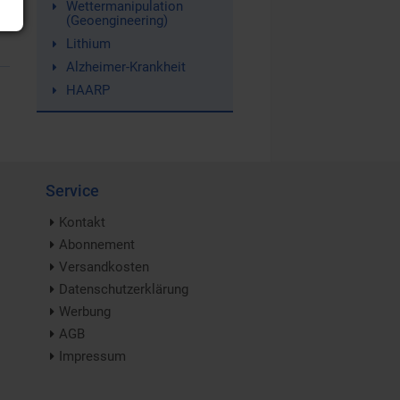
Wettermanipulation
(Geoengineering)
Lithium
Alzheimer-Krankheit
HAARP
Service
Kontakt
Abonnement
Versandkosten
Datenschutzerklärung
Werbung
AGB
Impressum