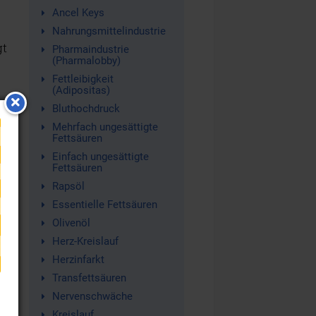
Ancel Keys
Nahrungsmittelindustrie
gt
Pharmaindustrie
(Pharmalobby)
Fettleibigkeit
(Adipositas)
Bluthochdruck
Mehrfach ungesättigte
Fettsäuren
Einfach ungesättigte
Fettsäuren
Rapsöl
Essentielle Fettsäuren
Olivenöl
.
Herz-Kreislauf
Herzinfarkt
Transfettsäuren
Nervenschwäche
Kreislauf