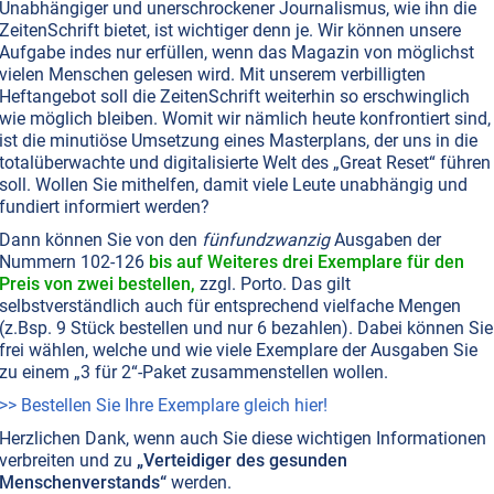
Unabhängiger und unerschrockener Journalismus, wie ihn die
ZeitenSchrift bietet, ist wichtiger denn je. Wir können unsere
Aufgabe indes nur erfüllen, wenn das Magazin von möglichst
T NR. 76, S.56
ERNÄHRUNG
GESUNDHEIT
HERZINFARKT
vielen Menschen gelesen wird. Mit unserem verbilligten
Heftangebot soll die ZeitenSchrift weiterhin so erschwinglich
olesterin-Lüge
wie möglich bleiben. Womit wir nämlich heute konfrontiert sind,
Prozent der Bevölkerung gelten laut Pharma-Industrie
ist die minutiöse Umsetzung eines Masterplans, der uns in die
iger Lehrmeinung als gefährdet, da sie angeblich an
totalüberwachte und digitalisierte Welt des „Great Reset“ führen
 hohen Cholesterinspiegel leiden. Man bekämpft das
soll. Wollen Sie mithelfen, damit viele Leute unabhängig und
te“ Cholesterin mit Medikamenten und rät zu fettarmer
fundiert informiert werden?
ost. Doch das dient nicht der Gesundheit, sondern allein
Dann können Sie von den
fünfundzwanzig
Ausgaben der
säckel mächtiger Interessengruppen – warum das
Nummern 102-126
bis auf Weiteres drei Exemplare für den
rin überlebenswichtig ist und Grenzwerte wenig zu
Preis von zwei bestellen,
zzgl. Porto. Das gilt
 haben.
Weiterlesen...
selbstverständlich auch für entsprechend vielfache Mengen
(z.Bsp. 9 Stück bestellen und nur 6 bezahlen). Dabei können Sie
frei wählen, welche und wie viele Exemplare der Ausgaben Sie
zu einem „3 für 2“-Paket zusammenstellen wollen.
>> Bestellen Sie Ihre Exemplare gleich hier!
aar FETTE Vorurteile
Herzlichen Dank, wenn auch Sie diese wichtigen Informationen
t angeblich ungesunde Fette und Öle, die der Körper aber
verbreiten und zu
„Verteidiger des gesunden
nd gar Krebs vorzubeugen. Und es gibt Fette und Öle, die
Menschenverstands“
werden.