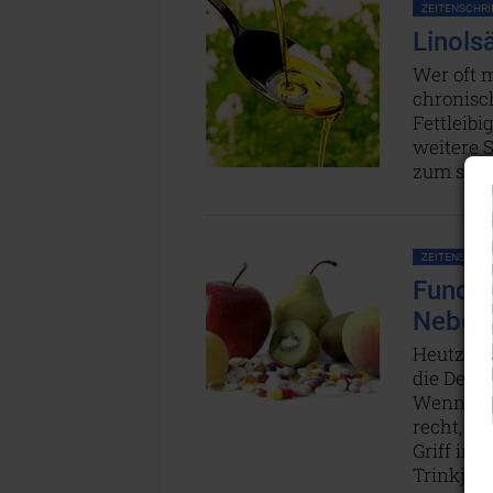
ZEITENSCHRIF
Linols
Wer oft 
chronisc
Fettleib
weitere S
zum schw
ZEITENSCHRIF
Functi
Nebenw
Heutzutage
die Devis
Wenn wir
recht, da
Griff ins
Trinkjog