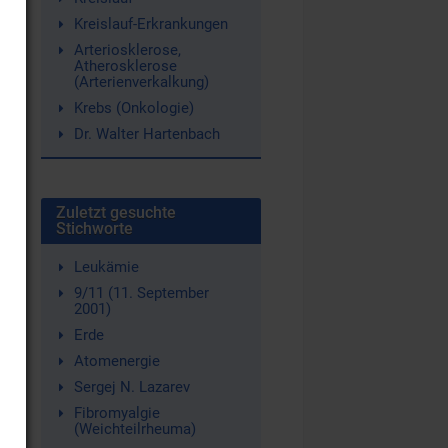
Kreislauf-Erkrankungen
Arteriosklerose,
Atherosklerose
(Arterienverkalkung)
Krebs (Onkologie)
Dr. Walter Hartenbach
Zuletzt gesuchte
Stichworte
Leukämie
9/11 (11. September
2001)
Erde
Atomenergie
Sergej N. Lazarev
Fibromyalgie
(Weichteilrheuma)