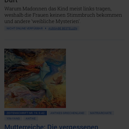
Duft
Warum Madonnen das Kind meist links tragen,
weshalb die Frauen keinen Stimmbruch bekommen
und andere ‘weibliche Mysterien’.
NICHT ONLINE VERFÜGBAR
AUSGABE BESTELLEN
ZEITENSCHRIFT NR. 19, S.42
ANTIKES GRIECHENLAND
MATRIARCHATE
YIN-YANG
ANTIKE
Mutterreiche: Die vergessenen