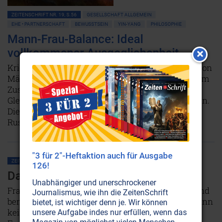
ZEITENSCHRIFT NR. 19, S.56
GESELLSCHAFT ALLGEMEIN
EHE • PARTNERSCHAFT
BEWUSSTSEIN
YIN-YANG
PHILOSOPHIE
Mann-Frau-Balance: Ideal
vollkommener Ausgeglichenheit
Krieg, Wettstreit und Feilschen dominieren eine von
Männern geschaffene Zivilisation, die kurz vor dem
Zusammenbruch steht. Nur eine absolute
Gleichberechtigung der Frau kann Heilung bringen.
Die Erkenntnisse des großen Philosophen Walter
Russell.
Weiterlesen...
"3 für 2"-Heftaktion auch für Ausgabe
ZEITENSCHRIFT NR. 19, S.60
GESELLSCHAFT ALLGEMEIN
YIN-YANG
126!
Das Leiden der Frauen
Unabhängiger und unerschrockener
Frauen werden heute immer noch geschunden und
Journalismus, wie ihn die ZeitenSchrift
benachteiligt. Doch laut Lao und Walter Russell kann
bietet, ist wichtiger denn je. Wir können
kein Land der Erde prosperieren, solange es die
unsere Aufgabe indes nur erfüllen, wenn das