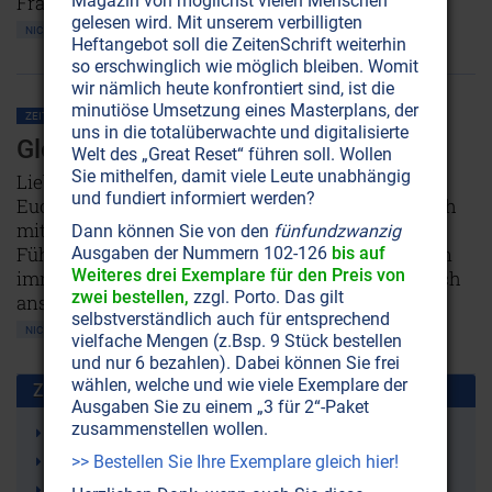
Frauen unterdrückt.
Magazin von möglichst vielen Menschen
gelesen wird. Mit unserem verbilligten
NICHT ONLINE VERFÜGBAR
AUSGABE BESTELLEN
Heftangebot soll die ZeitenSchrift weiterhin
so erschwinglich wie möglich bleiben. Womit
wir nämlich heute konfrontiert sind, ist die
minutiöse Umsetzung eines Masterplans, der
ZEITENSCHRIFT NR. 19, S.62
GESELLSCHAFT ALLGEMEIN
YIN-YANG
uns in die totalüberwachte und digitalisierte
Glosse: Managerin aus Liebe
Welt des „Great Reset“ führen soll. Wollen
Sie mithelfen, damit viele Leute unabhängig
Liebe Hausfrauen, wißt ihr eigentlich, daß ohne
und fundiert informiert werden?
Euch die Welt auseinanderfällt? Dann geht endlich
mit dem richtigen Bewußtsein an Eure
Dann können Sie von den
fünfundzwanzig
Führungsaufgabe heran! Umso mehr, als Ihr schon
Ausgaben der Nummern 102-126
bis auf
Weiteres drei Exemplare für den Preis von
immer das praktiziertet, was die Wirtschaft endlich
zwei bestellen,
zzgl. Porto. Das gilt
anstreben soll: Management mit Liebe.
selbstverständlich auch für entsprechend
NICHT ONLINE VERFÜGBAR
AUSGABE BESTELLEN
vielfache Mengen (z.Bsp. 9 Stück bestellen
und nur 6 bezahlen). Dabei können Sie frei
wählen, welche und wie viele Exemplare der
Zusammen benutzt mit:
Ausgaben Sie zu einem „3 für 2“-Paket
zusammenstellen wollen.
Yin
Yang
>> Bestellen Sie Ihre Exemplare gleich hier!
Weiblich