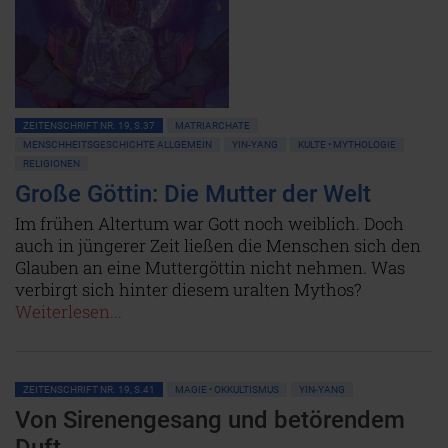
ZEITENSCHRIFT NR. 19, S.37
MATRIARCHATE
MENSCHHEITSGESCHICHTE ALLGEMEIN
YIN-YANG
KULTE • MYTHOLOGIE
RELIGIONEN
Große Göttin: Die Mutter der Welt
Im frühen Altertum war Gott noch weiblich. Doch
auch in jüngerer Zeit ließen die Menschen sich den
Glauben an eine Muttergöttin nicht nehmen. Was
verbirgt sich hinter diesem uralten Mythos?
Weiterlesen...
ZEITENSCHRIFT NR. 19, S.41
MAGIE • OKKULTISMUS
YIN-YANG
Von Sirenengesang und betörendem