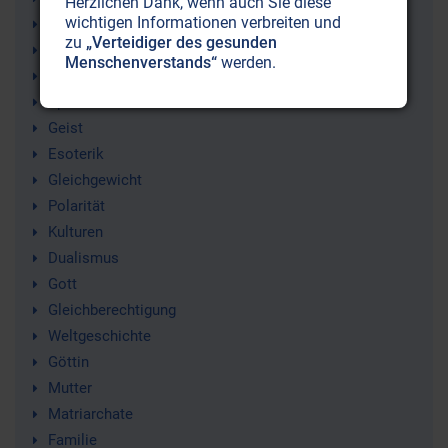
Herzlichen Dank, wenn auch Sie diese
wichtigen Informationen verbreiten und
Feminismus
zu
„Verteidiger des gesunden
Frau
Menschenverstands“
werden.
Gesellschaft
Spiritualität
Geist
Esoterik
Gleichgewicht
Polarität
Kulturen
Dualismus
Gott
Gleichberechtigung
Weltgeschichte
Göttin
Mutter
Matriarchate
Familie