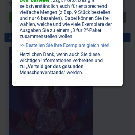
zwei bestellen,
zzgl. Porto. Das gilt
Verwandten oder geben Sie uns
Feedback
.
selbstverständlich auch für entsprechend
vielfache Mengen (z.Bsp. 9 Stück bestellen
und nur 6 bezahlen). Dabei können Sie frei
wählen, welche und wie viele Exemplare der
Ausgaben Sie zu einem „3 für 2“-Paket
zusammenstellen wollen.
Artikel erschienen in ZeitenSchrift Nr. 19
>> Bestellen Sie Ihre Exemplare gleich hier!
Herzlichen Dank, wenn auch Sie diese
wichtigen Informationen verbreiten und
zu
„Verteidiger des gesunden
Menschenverstands“
werden.