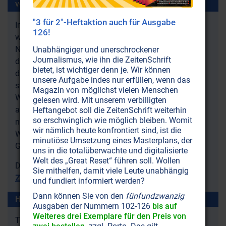
vollkommener Ausgeglichenheit“
"3 für 2"-Heftaktion auch für Ausgabe
Im vollständigen Artikel erfahren Sie auch, unter
126!
welchen Voraussetzungen die Frauen zu ihrer wahren
Natur zurückfinden werden und welche Auswirkungen
Unabhängiger und unerschrockener
Journalismus, wie ihn die ZeitenSchrift
dies auf die Welt als Ganzes haben wird. Sie lesen,
bietet, ist wichtiger denn je. Wir können
dass hinter jedem großen Mann auch eine große Frau
unsere Aufgabe indes nur erfüllen, wenn das
steht, weshalb sich die männlich dominierte
Magazin von möglichst vielen Menschen
Wirtschaftswelt verheerend auf den ganzen Planeten
gelesen wird. Mit unserem verbilligten
auswirkt und was das Naturgesetz verlangt, damit
Heftangebot soll die ZeitenSchrift weiterhin
so erschwinglich wie möglich bleiben. Womit
nicht nur Mann und Frau, sondern auch die
wir nämlich heute konfrontiert sind, ist die
Wirtschaftswelt (Käufer und Verkäufer) ins
minutiöse Umsetzung eines Masterplans, der
Gleichgewicht kommen.
uns in die totalüberwachte und digitalisierte
Welt des „Great Reset“ führen soll. Wollen
Den vollständigen Artikel finden Sie in der
Sie mithelfen, damit viele Leute unabhängig
Schrift
Zeiten
-Druckausgabe Nr. 19
.
und fundiert informiert werden?
Dann können Sie von den
fünfundzwanzig
Hat Ihnen der Artikel gefallen?
Ausgaben der Nummern 102-126
bis auf
Weiteres drei Exemplare für den Preis von
Teilen Sie diesen Artikel mit Ihren Freunden und