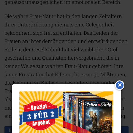
genauso unausgeglichen im emotionalen Bereich.
Die wahre Frau-Natur hat in den langen Zeitaltern
ihrer Unterdrückung niemals eine Gelegenheit
bekommen, sich frei zu entfalten. Das Leiden der
Frauen an ihrer demütigenden und entwürdigenden
Rolle in der Gesellschaft hat viel weiblichen Groll
geschaffen und Qualitäten hervorgebracht, die in
keiner Weise zur wahren Frau-Natur gehören. Ihre
lange Frustration hat Eifersucht erzeugt, Mißtrauen,
die Neigung zu Klatsch – besonders über andere
Frauen – und viele andere Eigenschaften, die man
als ‚Gehässigkeiten‘ abtut. Aus diesem Grunde findet
man selten eine Frau, die eine andere Frau lobt. Nur
eine wirkliche große Frau ist heutzutage dazu fähig.
Ende des Artikelauszugs „Mann-Frau-Balance: Ideal