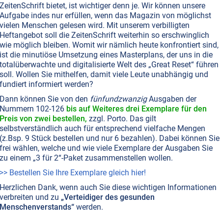
ZeitenSchrift bietet, ist wichtiger denn je. Wir können unsere
Aufgabe indes nur erfüllen, wenn das Magazin von möglichst
vielen Menschen gelesen wird. Mit unserem verbilligten
Heftangebot soll die ZeitenSchrift weiterhin so erschwinglich
wie möglich bleiben. Womit wir nämlich heute konfrontiert sind,
ist die minutiöse Umsetzung eines Masterplans, der uns in die
totalüberwachte und digitalisierte Welt des „Great Reset“ führen
soll. Wollen Sie mithelfen, damit viele Leute unabhängig und
fundiert informiert werden?
Dann können Sie von den
fünfundzwanzig
Ausgaben der
Nummern 102-126
bis auf Weiteres drei Exemplare für den
Preis von zwei bestellen,
zzgl. Porto. Das gilt
selbstverständlich auch für entsprechend vielfache Mengen
(z.Bsp. 9 Stück bestellen und nur 6 bezahlen). Dabei können Sie
frei wählen, welche und wie viele Exemplare der Ausgaben Sie
zu einem „3 für 2“-Paket zusammenstellen wollen.
>> Bestellen Sie Ihre Exemplare gleich hier!
Herzlichen Dank, wenn auch Sie diese wichtigen Informationen
verbreiten und zu
„Verteidiger des gesunden
Menschenverstands“
werden.