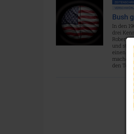
ZEITENSCHRIF
VERSCHWÖRU
Bush g
In den 19
drei Ken
Robert un
und statt
einen Üb
machen: 
den Tod 