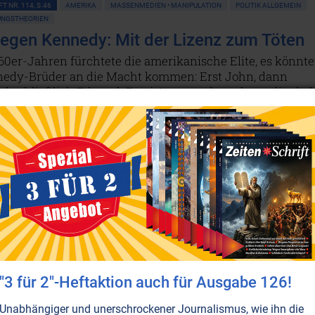
T NR. 114, S.46
AMERIKA
MASSENMEDIEN • MANIPULATION
POLITIK ALLGEMEIN
NGSTHEORIEN
egen Kennedy: Mit der Lizenz zum Töten
60er-Jahren fürchtete die amerikanische Elite, es könnt
nedy-Brüder an die Macht kommen: Erst John, dann
d schließlich Edward. Zwei Attentate beendeten dies bal
dessen wirkte eine andere Dynastie mit, aus Amerika
erwachungsstaat unter der Oligarchie der Reichen zu
die Familie Bush. Diese tauchte auch im Dunstkreis um
von John F. Kennedy auf.
Weiterlesen...
"3 für 2"-Heftaktion auch für Ausgabe 126!
Unabhängiger und unerschrockener Journalismus, wie ihn die