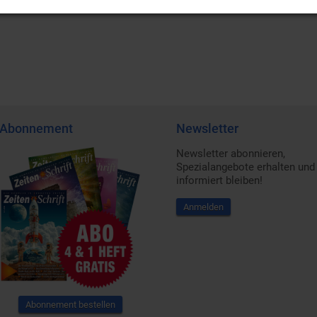
Abonnement
Newsletter
Newsletter abonnieren,
Spezialangebote erhalten und
informiert bleiben!
Anmelden
Abonnement bestellen