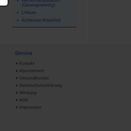
Wettermanipulation
(Geoengineering)
Lithium
Alzheimer-Krankheit
Service
Kontakt
Abonnement
Versandkosten
Datenschutzerklärung
Werbung
AGB
Impressum