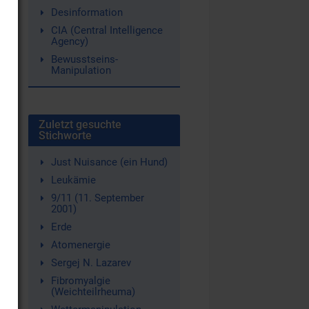
Desinformation
CIA (Central Intelligence
Agency)
Bewusstseins-
Manipulation
Zuletzt gesuchte
Stichworte
Just Nuisance (ein Hund)
Leukämie
9/11 (11. September
2001)
Erde
Atomenergie
Sergej N. Lazarev
Fibromyalgie
(Weichteilrheuma)