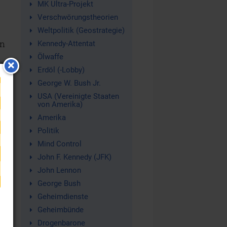
MK Ultra-Projekt
Verschwörungstheorien
Weltpolitik (Geostrategie)
en
Kennedy-Attentat
Ölwaffe
d
Erdöl (-Lobby)
George W. Bush Jr.
USA (Vereinigte Staaten
von Amerika)
Amerika
Politik
Mind Control
John F. Kennedy (JFK)
John Lennon
George Bush
Geheimdienste
Geheimbünde
Drogenbarone