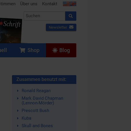
stimmen
Über uns
Kontakt
Newsletter
ell
Shop
Blog
Zusammen benutzt mit:
Ronald Reagan
Mark David Chapman
(Lennon-Mörder)
Prescott Bush
Kuba
Skull and Bones