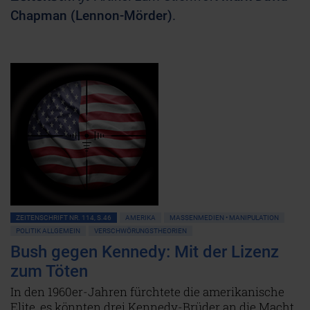
Chapman (Lennon-Mörder)
.
ZEITENSCHRIFT NR. 114, S.46
AMERIKA
MASSENMEDIEN • MANIPULATION
POLITIK ALLGEMEIN
VERSCHWÖRUNGSTHEORIEN
Bush gegen Kennedy: Mit der Lizenz
zum Töten
In den 1960er-Jahren fürchtete die amerikanische
Elite, es könnten drei Kennedy-Brüder an die Macht