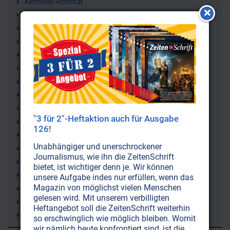
Kennedy-Attentat
Ölwaffe
Erdöl (-Lobby)
George W. Bush Jr.
USA (Vereinigte Staaten von Amerika)
Amerika
Politik
Mind Control
John F. Kennedy (JFK)
"3 für 2"-Heftaktion auch für Ausgabe
John Lennon
126!
George Bush
Unabhängiger und unerschrockener
Geheimdienste
Journalismus, wie ihn die ZeitenSchrift
Geheimbünde
bietet, ist wichtiger denn je. Wir können
Drogenbarone
unsere Aufgabe indes nur erfüllen, wenn das
Magazin von möglichst vielen Menschen
Desinformation
gelesen wird. Mit unserem verbilligten
CIA (Central Intelligence Agency)
Heftangebot soll die ZeitenSchrift weiterhin
Bewusstseins-Manipulation
so erschwinglich wie möglich bleiben. Womit
wir nämlich heute konfrontiert sind, ist die