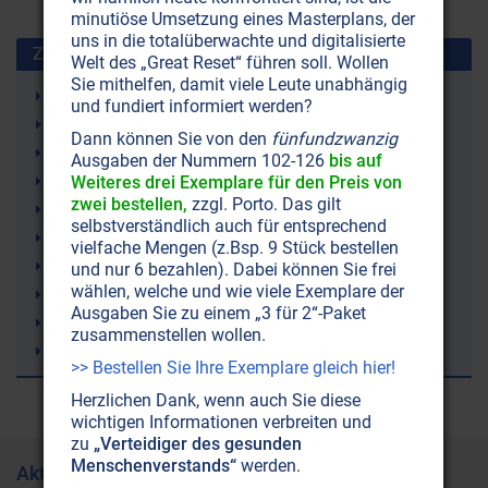
minutiöse Umsetzung eines Masterplans, der
uns in die totalüberwachte und digitalisierte
Zuletzt gesuchte Stichworte
Welt des „Great Reset“ führen soll. Wollen
Sie mithelfen, damit viele Leute unabhängig
Strahlenschutz
und fundiert informiert werden?
Just Nuisance (ein Hund)
Dann können Sie von den
fünfundzwanzig
Leukämie
Ausgaben der Nummern 102-126
bis auf
9/11 (11. September 2001)
Weiteres drei Exemplare für den Preis von
zwei bestellen,
zzgl. Porto. Das gilt
Erde
selbstverständlich auch für entsprechend
Atomenergie
vielfache Mengen (z.Bsp. 9 Stück bestellen
Sergej N. Lazarev
und nur 6 bezahlen). Dabei können Sie frei
wählen, welche und wie viele Exemplare der
Fibromyalgie (Weichteilrheuma)
Ausgaben Sie zu einem „3 für 2“-Paket
Wettermanipulation (Geoengineering)
zusammenstellen wollen.
Lithium
>> Bestellen Sie Ihre Exemplare gleich hier!
Herzlichen Dank, wenn auch Sie diese
wichtigen Informationen verbreiten und
zu
„Verteidiger des gesunden
Menschenverstands“
werden.
Aktuelle Ausgabe