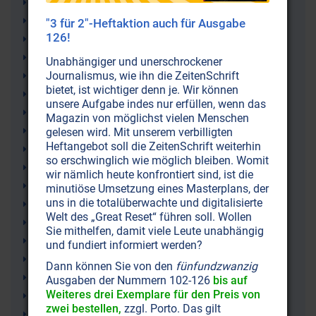
John F. Kennedy (JFK)
John Lennon
"3 für 2"-Heftaktion auch für Ausgabe
126!
Geheimbünde
Desinformation
Unabhängiger und unerschrockener
Journalismus, wie ihn die ZeitenSchrift
Bewusstseins-Manipulation
bietet, ist wichtiger denn je. Wir können
Bewusstseinskontrolle
unsere Aufgabe indes nur erfüllen, wenn das
Vietnam
Magazin von möglichst vielen Menschen
Rauschgift
gelesen wird. Mit unserem verbilligten
Heftangebot soll die ZeitenSchrift weiterhin
Opium
so erschwinglich wie möglich bleiben. Womit
Neue Weltordnung (New World Order NWO)
wir nämlich heute konfrontiert sind, ist die
Laos
minutiöse Umsetzung eines Masterplans, der
uns in die totalüberwachte und digitalisierte
Gesellschaftsprobleme
Welt des „Great Reset“ führen soll. Wollen
Drogensucht
Sie mithelfen, damit viele Leute unabhängig
Drogenschmuggel
und fundiert informiert werden?
Drogenpolitik
Dann können Sie von den
fünfundzwanzig
Drogenkrieg
Ausgaben der Nummern 102-126
bis auf
Weiteres drei Exemplare für den Preis von
Drogenkonsum
zwei bestellen,
zzgl. Porto. Das gilt
Drogenhandel