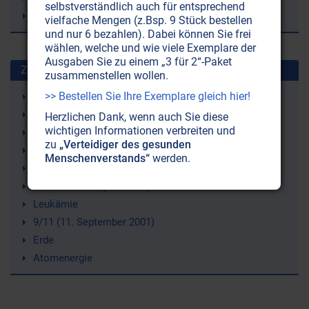
selbstverständlich auch für entsprechend
Drogengeld
vielfache Mengen (z.Bsp. 9 Stück bestellen
und nur 6 bezahlen). Dabei können Sie frei
wählen, welche und wie viele Exemplare der
Ausgaben Sie zu einem „3 für 2“-Paket
Zuletzt gesuchte Stichworte
zusammenstellen wollen.
>> Bestellen Sie Ihre Exemplare gleich hier!
Bienen
Wasserkreislauf
Herzlichen Dank, wenn auch Sie diese
wichtigen Informationen verbreiten und
Selbstliebe (-annahme)
zu
„Verteidiger des gesunden
Bluthochdruck
Menschenverstands“
werden.
Strahlenschutz
Just Nuisance (ein Hund)
Leukämie
9/11 (11. September 2001)
Erde
Atomenergie