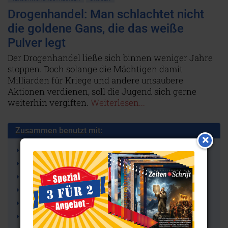
Drogenhandel: Man schlachtet nicht
die goldene Gans, die das weiße
Pulver legt
Der Drogenhandel ließe sich binnen weniger Jahre
stoppen. Doch solange die Mächtigen damit
Milliarden für Kriege und andere unsaubere
Aktionen verdienen, soll die Jugend sich gerne
weiterhin vergiften.
Weiterlesen...
Zusammen benutzt mit:
CIA (Central Intelligence Agency)
Geheimdienste
George Bush
Amerika
Heroin
Mark David Chapman (Lennon-Mörder)