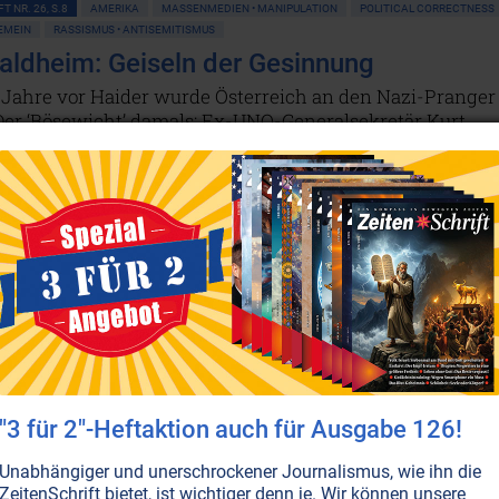
T NR. 26, S.8
AMERIKA
MASSENMEDIEN • MANIPULATION
POLITICAL CORRECTNESS
GEMEIN
RASSISMUS • ANTISEMITISMUS
aldheim: Geiseln der Gesinnung
 Jahre vor Haider wurde Österreich an den Nazi-Pranger
 Der ‘Bösewicht’ damals: Ex-UNO-Generalsekretär Kurt
 Ein Blick hinter die Kulissen offenbart, dass damals wi
nliche Puppenspieler am Werk sind.
Weiterlesen...
MEDIEN • MANIPULATION
POLITIK ALLGEMEIN
RASSISMUS • ANTISEMITISMUS
tkongresses hat seine Fäden weit gespannt: Lesen Sie, w
iardär Edgar Bronfman innerhalb weniger Jahre zu
ONLINE VERFÜGBAR
AUSGABE BESTELLEN
"3 für 2"-Heftaktion auch für Ausgabe 126!
Unabhängiger und unerschrockener Journalismus, wie ihn die
ZeitenSchrift bietet, ist wichtiger denn je. Wir können unsere