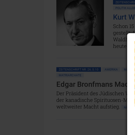
ZEITENSCHRIF
POLITIK ALL
Kurt W
Schon 15
gestellt.
Waldheim.
heute äh
ZEITENSCHRIFT NR. 26, S.10
AMERIKA
MASSEN
MATRIARCHATE
Edgar Bronfmans Macht
Der Präsident des Jüdischen Wel
der kanadische Spirituosen-Mill
weltweiter Macht aufstieg.
NICHT 