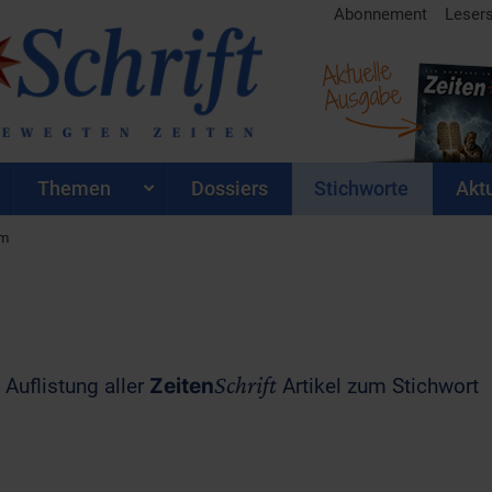
Abonnement
Leser
Aktuelle
Ausgabe
Themen
Dossiers
Stichworte
Aktu
im
m
Schrift
 Auflistung aller
Zeiten
Artikel zum Stichwort