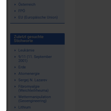
Österreich
FPÖ
EU (Europäische Union)
Zuletzt gesuchte
Stichworte
Leukämie
9/11 (11. September
2001)
Erde
Atomenergie
Sergej N. Lazarev
Fibromyalgie
(Weichteilrheuma)
Wettermanipulation
(Geoengineering)
Lithium