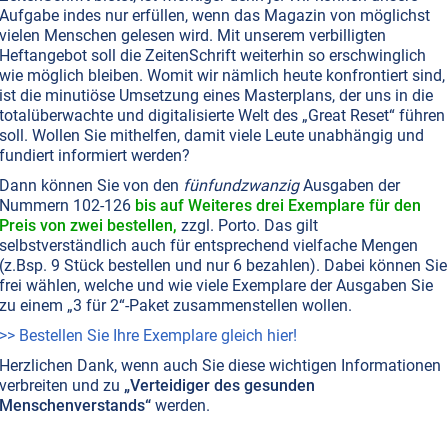
Aufgabe indes nur erfüllen, wenn das Magazin von möglichst
vielen Menschen gelesen wird. Mit unserem verbilligten
Heftangebot soll die ZeitenSchrift weiterhin so erschwinglich
wie möglich bleiben. Womit wir nämlich heute konfrontiert sind,
ist die minutiöse Umsetzung eines Masterplans, der uns in die
totalüberwachte und digitalisierte Welt des „Great Reset“ führen
soll. Wollen Sie mithelfen, damit viele Leute unabhängig und
fundiert informiert werden?
Dann können Sie von den
fünfundzwanzig
Ausgaben der
Nummern 102-126
bis auf Weiteres drei Exemplare für den
Preis von zwei bestellen,
zzgl. Porto. Das gilt
selbstverständlich auch für entsprechend vielfache Mengen
(z.Bsp. 9 Stück bestellen und nur 6 bezahlen). Dabei können Sie
frei wählen, welche und wie viele Exemplare der Ausgaben Sie
zu einem „3 für 2“-Paket zusammenstellen wollen.
>> Bestellen Sie Ihre Exemplare gleich hier!
Herzlichen Dank, wenn auch Sie diese wichtigen Informationen
verbreiten und zu
„Verteidiger des gesunden
Menschenverstands“
werden.