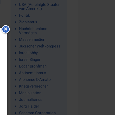
USA (Vereinigte Staaten
von Amerika)
Politik
Zionismus
Nachrichtenlose
Vermögen
e
Massenmedien
Jüdischer Weltkongress
Israellobby
Israel Singer
Edgar Bronfman
Antisemitismus
ie
Alphonse D’Amato
Kriegsverbrecher
Manipulation
Journalismus
Jörg Haider
Seagram Corporation