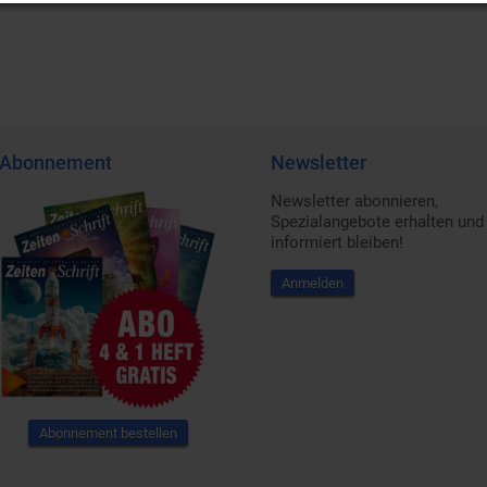
Abonnement
Newsletter
Newsletter abonnieren,
Spezialangebote erhalten und
informiert bleiben!
Anmelden
Abonnement bestellen