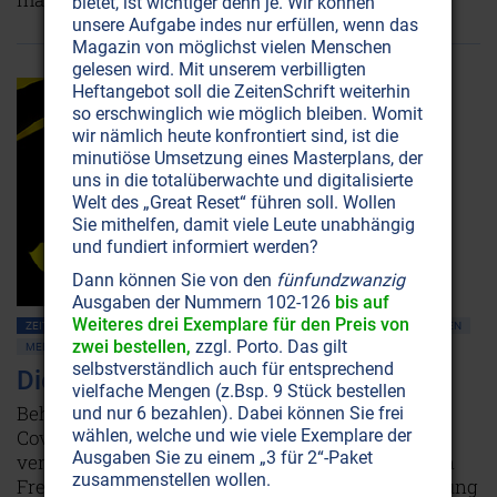
bietet, ist wichtiger denn je. Wir können
unsere Aufgabe indes nur erfüllen, wenn das
Magazin von möglichst vielen Menschen
gelesen wird. Mit unserem verbilligten
Heftangebot soll die ZeitenSchrift weiterhin
so erschwinglich wie möglich bleiben. Womit
wir nämlich heute konfrontiert sind, ist die
minutiöse Umsetzung eines Masterplans, der
uns in die totalüberwachte und digitalisierte
Welt des „Great Reset“ führen soll. Wollen
Sie mithelfen, damit viele Leute unabhängig
und fundiert informiert werden?
Dann können Sie von den
fünfundzwanzig
Ausgaben der Nummern 102-126
bis auf
Weiteres drei Exemplare für den Preis von
ZEITENSCHRIFT NR. 112, S.21
MASSENMEDIEN • MANIPULATION
IMPFUNGEN
zwei bestellen,
zzgl. Porto. Das gilt
MEDIZIN
selbstverständlich auch für entsprechend
Die Impf-Lüge ist aufgeflogen!
vielfache Mengen (z.Bsp. 9 Stück bestellen
Behörden und Hersteller geben endlich zu: Die
und nur 6 bezahlen). Dabei können Sie frei
wählen, welche und wie viele Exemplare der
Covid-Impfstoffe halten nicht, was man uns
Ausgaben Sie zu einem „3 für 2“-Paket
versprochen hat. Somit entbehren der Entzug von
zusammenstellen wollen.
Freiheitsrechten für Ungeimpfte und die Einführung