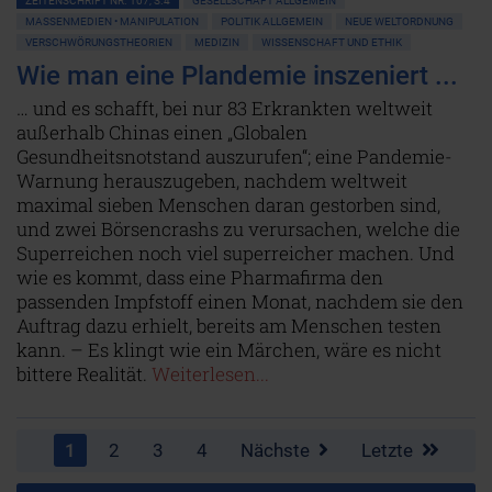
ZEITENSCHRIFT NR. 107, S.4
GESELLSCHAFT ALLGEMEIN
MASSENMEDIEN • MANIPULATION
POLITIK ALLGEMEIN
NEUE WELTORDNUNG
VERSCHWÖRUNGSTHEORIEN
MEDIZIN
WISSENSCHAFT UND ETHIK
Wie man eine Plandemie inszeniert ...
… und es schafft, bei nur 83 Erkrankten weltweit
außerhalb Chinas einen „Globalen
Gesundheitsnotstand auszurufen“; eine Pandemie-
Warnung herauszugeben, nachdem weltweit
maximal sieben Menschen daran gestorben sind,
und zwei Börsencrashs zu verursachen, welche die
Superreichen noch viel superreicher machen. Und
wie es kommt, dass eine Pharmafirma den
passenden Impfstoff einen Monat, nachdem sie den
Auftrag dazu erhielt, bereits am Menschen testen
kann. – Es klingt wie ein Märchen, wäre es nicht
bittere Realität.
Weiterlesen...
1
2
3
4
Nächste
Letzte