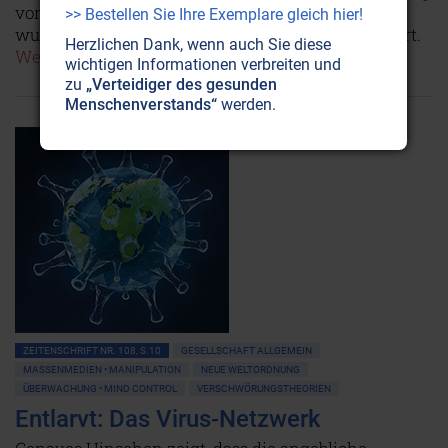
von Impfzertifikaten jeder Grundlage. Stattdessen
>> Bestellen Sie Ihre Exemplare gleich hier!
wurden Milliarden an Steuergeldern verschleudert.
Herzlichen Dank, wenn auch Sie diese
Weiterlesen...
wichtigen Informationen verbreiten und
zu
„Verteidiger des gesunden
Menschenverstands“
werden.
ZEITENSCHRIFT NR. 108, S.10
GESELLSCHAFT ALLGEMEIN
MASSENMEDIEN • MANIPULATION
NEUE WELTORDNUNG
ÜBERWACHUNG • MIND CONTROL
VERSCHWÖRUNGSTHEORIEN
Entlarvt: Das Virus-Netzwerk