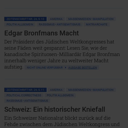
ZEITENSCHRIFT NR. 26, S.10
AMERIKA
MASSENMEDIEN • MANIPULATION
POLITIK ALLGEMEIN
RASSISMUS • ANTISEMITISMUS
MATRIARCHATE
Edgar Bronfmans Macht
Der Präsident des Jüdischen Weltkongresses hat
seine Fäden weit gespannt: Lesen Sie, wie der
kanadische Spirituosen-Milliardär Edgar Bronfman
innerhalb weniger Jahre zu weltweiter Macht
aufstieg.
NICHT ONLINE VERFÜGBAR
AUSGABE BESTELLEN
ZEITENSCHRIFT NR. 26, S.11
AMERIKA
MASSENMEDIEN • MANIPULATION
POLITICAL CORRECTNESS
POLITIK ALLGEMEIN
RASSISMUS • ANTISEMITISMUS
Schweiz: Ein historischer Kniefall
Ein Schweizer Nationalrat blickt zurück auf die
Fehde zwischen dem Jüdischen Weltkongress und