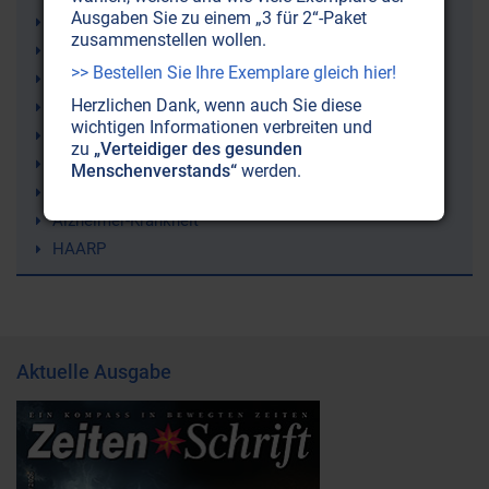
Ausgaben Sie zu einem „3 für 2“-Paket
9/11 (11. September 2001)
zusammenstellen wollen.
Erde
>> Bestellen Sie Ihre Exemplare gleich hier!
Atomenergie
Herzlichen Dank, wenn auch Sie diese
Sergej N. Lazarev
wichtigen Informationen verbreiten und
Fibromyalgie (Weichteilrheuma)
zu
„Verteidiger des gesunden
Wettermanipulation (Geoengineering)
Menschenverstands“
werden.
Lithium
Alzheimer-Krankheit
HAARP
Aktuelle Ausgabe