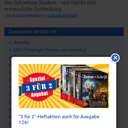
den Schweizer Banken - und macht eine
erstaunliche Entdeckung.
NICHT ONLINE VERFÜGBAR
AUSGABE BESTELLEN
Zusammen benutzt mit:
Amerika
USA (Vereinigte Staaten von Amerika)
Zionismus
Nachrichtenlose Vermögen
Massenmedien
Politik
Jüdischer Weltkongress
Israellobby
Schweiz
Schweizer Banken
"3 für 2"-Heftaktion auch für Ausgabe
Alphonse D’Amato
126!
Edgar Bronfman