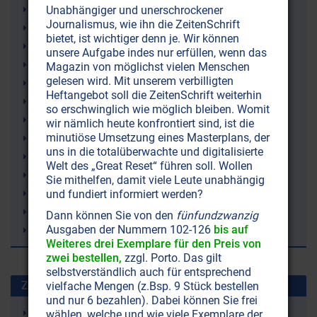
Antisemitismus
Unabhängiger und unerschrockener
Journalismus, wie ihn die ZeitenSchrift
Rechtsextremismus
bietet, ist wichtiger denn je. Wir können
Rassismus
unsere Aufgabe indes nur erfüllen, wenn das
Pressekampagnen
Magazin von möglichst vielen Menschen
gelesen wird. Mit unserem verbilligten
Political Correctness (politisch korrekt)
Heftangebot soll die ZeitenSchrift weiterhin
Simon Wiesenthal
so erschwinglich wie möglich bleiben. Womit
Manipulation
wir nämlich heute konfrontiert sind, ist die
minutiöse Umsetzung eines Masterplans, der
Kurt Waldheim
uns in die totalüberwachte und digitalisierte
Journalismus
Welt des „Great Reset“ führen soll. Wollen
Sammelklagen
Sie mithelfen, damit viele Leute unabhängig
Jörg Haider
und fundiert informiert werden?
FPÖ
Dann können Sie von den
fünfundzwanzig
Ausgaben der Nummern 102-126
bis auf
EU (Europäische Union)
Weiteres drei Exemplare für den Preis von
zwei bestellen,
zzgl. Porto. Das gilt
selbstverständlich auch für entsprechend
Zuletzt gesuchte Stichworte
vielfache Mengen (z.Bsp. 9 Stück bestellen
und nur 6 bezahlen). Dabei können Sie frei
Leukämie
wählen, welche und wie viele Exemplare der