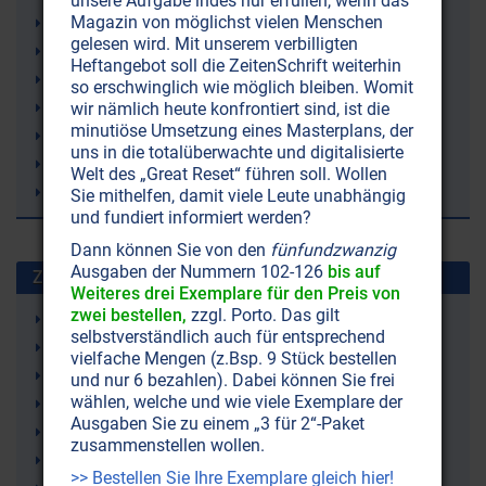
unsere Aufgabe indes nur erfüllen, wenn das
Magazin von möglichst vielen Menschen
Kulturmarxismus
gelesen wird. Mit unserem verbilligten
Kommunismus
Heftangebot soll die ZeitenSchrift weiterhin
Kirche
so erschwinglich wie möglich bleiben. Womit
katholische Kirche
wir nämlich heute konfrontiert sind, ist die
minutiöse Umsetzung eines Masterplans, der
Glauben
uns in die totalüberwachte und digitalisierte
Weltgeschichte
Welt des „Great Reset“ führen soll. Wollen
Christentum
Sie mithelfen, damit viele Leute unabhängig
und fundiert informiert werden?
Dann können Sie von den
fünfundzwanzig
Ausgaben der Nummern 102-126
bis auf
Zuletzt gesuchte Stichworte
Weiteres drei Exemplare für den Preis von
zwei bestellen,
zzgl. Porto. Das gilt
Wasserkreislauf
selbstverständlich auch für entsprechend
Selbstliebe (-annahme)
vielfache Mengen (z.Bsp. 9 Stück bestellen
Bluthochdruck
und nur 6 bezahlen). Dabei können Sie frei
wählen, welche und wie viele Exemplare der
Strahlenschutz
Ausgaben Sie zu einem „3 für 2“-Paket
Just Nuisance (ein Hund)
zusammenstellen wollen.
Leukämie
>> Bestellen Sie Ihre Exemplare gleich hier!