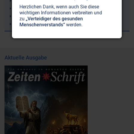
9/11 (11. September 2001)
Herzlichen Dank, wenn auch Sie diese
Erde
wichtigen Informationen verbreiten und
Atomenergie
zu
„Verteidiger des gesunden
Sergej N. Lazarev
Menschenverstands“
werden.
Aktuelle Ausgabe