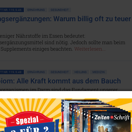
T NR. 119, S.46
ERNÄHRUNG
GESUNDHEIT
gsergänzungen: Warum billig oft zu teuer
niger Nährstoffe im Essen bedeutet:
ergänzungsmittel sind nötig. Jedoch sollte man beim
 Supplements einiges beachten.
Weiterlesen...
T NR. 119, S.48
ERNÄHRUNG
GESUNDHEIT
HEILUNG
MEDIZIN
iom: Alle Kraft kommt aus dem Bauch
oorganismen im Darm sind das Fundament unserer
it: Selbst das Immunsystem ist von der Darmflora
! Doch diese wird durch Umwelteinflüsse, falsche
g und neuerdings sogar von mRNA-Impfstoffen schwer
t. – Umso wichtiger ist es, aktiv für den Schutz des
ms zu sorgen.
Weiterlesen...