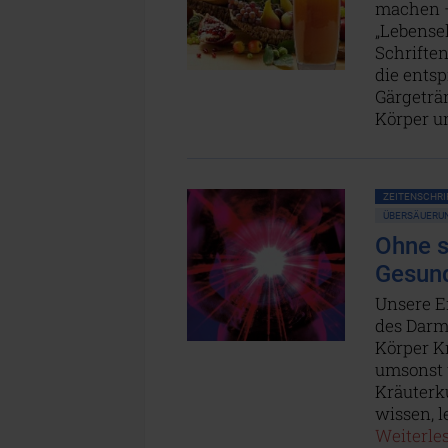
machen –
„Lebensel
Schrifte
die entsp
Gärgeträ
Körper u
ZEITENSCHRIF
ÜBERSÄUERU
Ohne s
Gesund
Unsere E
des Darm
Körper K
umsonst 
Kräuterk
wissen, l
Weiterles