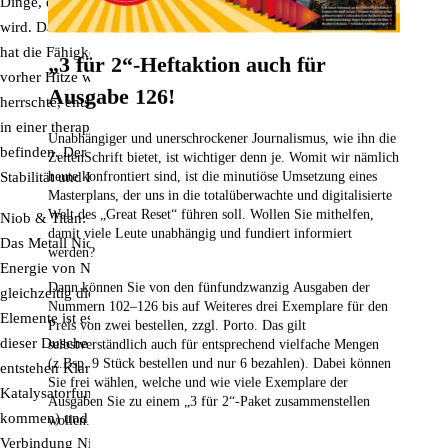
Dinge, damit man von negativen Emotionen nicht so stark beeinflusst
wird. Das fördert den Überblick in stressbeladenen Situationen. Platin
hat die Fähigkeit, Energien im Körper und Geist auszugleichen: Wo
„3 für 2“-Heftaktion auch für
vorher Hitze war, entsteht angenehme Kühle, wo Handlungsdruck
Ausgabe 126!
herrschte, entsteht Besonnenheit. Es eignet sich für Menschen, die sich
in einer therapeutisch tragenden Rolle oder in einer Führungsposition
Unabhängiger und unerschrockener Journalismus, wie ihn die
befinden. Der „Ton“ von Platin durchdringt und schenkt enorme
ZeitenSchrift bietet, ist wichtiger denn je. Womit wir nämlich
Stabilität und Erdung.
heute konfrontiert sind, ist die minutiöse Umsetzung eines
Masterplans, der uns in die totalüberwachte und digitalisierte
Welt des „Great Reset“ führen soll. Wollen Sie mithelfen,
Niob & Titan:
damit viele Leute unabhängig und fundiert informiert
Das Metall Niob gehört zu den Seltenen Erden. Die weibliche kraftvolle
werden?
Energie von Niob führt Sie zu Ihrem innersten Wesenskern und stärkt
Dann können Sie von den fünfundzwanzig Ausgaben der
gleichzeitig die „Verbindung zu Mutter Erde“. Laut I Ging System der
Nummern 102–126
bis auf Weiteres drei Exemplare für den
Elemente ist es das Element mit der stärksten Yin-Kraft. In der bei
Preis von zwei bestellen,
zzgl. Porto. Das gilt
dieser Dusche hergestellten Verbindung mit dem „männlichen“ Titan
selbstverständlich auch für entsprechend vielfache Mengen
(z.Bsp. 9 Stück bestellen und nur 6 bezahlen). Dabei können
entstehen Klarheit und Eindeutigkeit. So erhält Niob eine
Sie frei wählen, welche und wie viele Exemplare der
Katalysatorfunktion (es können Veränderungsprozesse in Gang
Ausgaben Sie zu einem „3 für 2“-Paket zusammenstellen
kommen) und man erkennt eigene ungenutzte Potenziale besser. Die
wollen.
Verbindung Niob/Titan kennt man auch aus der Supraleiter-Technik.