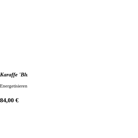
Karaffe 'Blume des Lebens'
Energetisieren Sie Ihr Trinkwasser mit dieser edlen & formschönen Wass
84,00 €