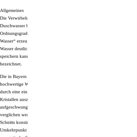
Supersubstanz DMSO
Allgemeines
Die Verwirbelung ist die Anwendung eines Naturprinzips, welches im
Trimilin-Trampoline
Duschwasser besonders viel hexagonales Wasser mit einem hohen
Ordnungsgrad bildet. Verwirbelung kann sogar sogenanntes „EZ-
Zeolith als bpa-Pulver
Wasser“ erzeugen – eine Art vierten Aggregatszustand, wobei das
Wasser deutlich mehr Sauerstoff enthält und viel mehr Informationen
speichern kann, weshalb man diesen Zustand auch als „Flüssigkristall“
bezeichnet.
Die in Bayern beheimatete Manufaktur Aquadea stellt in Handarbeit
hochwertige Wirblerduschen und Trinkwasserwirbler her, die sich
durch eine einzigartige Kombination von Edelmetall-Legierungen und
Kristallen auszeichnet. So entstehen „Lebenswässer“ mit individuell
aufgeschwungenen Qualitäten, welche mit homöopathischen Potenzen
verglichen werden können. Die nach dem Verhältnis des Goldenen
Schnitts konstruierten Wirbelkammern enthalten an ihrem
Umkehrpunkt verschiedene Kristalle, die dem Wasser ihre jeweilige