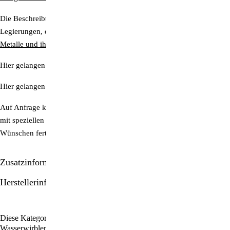
Die Beschreibung der energetischen Wirkung aller Edelmetall-
Legierungen, die von Aquadea verwendet werden, finden Sie hier:
Metalle und ihre energetische Wirkung
Hier gelangen Sie zur Übersicht all unserer
Trinkwasser-Wirbler
.
Hier gelangen Sie zur Übersicht all unserer
Wellness-Wirblerduschen
Auf Anfrage können wir auch Trinkwasserwirbler und Wirblerduschen
mit speziellen Kristallkonfigurationen nach Ihren individuellen
Wünschen fertigen lassen.
Zusatzinformationen/Details
Herstellerinformationen
Diese Kategorien durchstöbern:
Vital-Wirbelduschen
Aquadea:
Wasserwirbler & Energie-Duschen
Gesundheit & Wellness