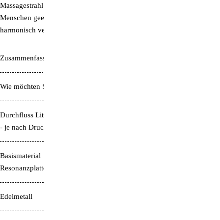
Massagestrahl bündelt.
Die Kristall-Wirbeldusche „TrueSelf“ ist für
Menschen geeignet, die männliche und weibliche Energien in sich
harmonisch verbinden möchten.
Zusammenfassung LifePower 7 "True Self"
Wie möchten Sie duschen?
Kräftig & massierend
Durchfluss Liter pro Minute
8 - 14 Liter pro Minute
- je nach Druck
Basismaterial
Glocken-Bronze
Resonanzplatte
Edelmetall
Platin