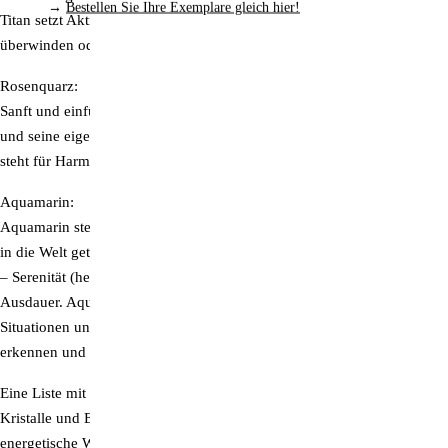
→
Bestellen Sie Ihre Exemplare gleich hier!
Titan setzt Aktivierungsimpulse und hilft, Versagensängste zu
überwinden oder leichter Entscheidungen zu treffen.
Rosenquarz:
Sanft und einfühlsam hilft der Rosenquarz, sich mühelos zu entfalten
und seine eigenen Bedürfnisse zu erkennen und zu verwirklichen. Er
steht für Harmonie und Herzenswärme.
Aquamarin:
Aquamarin stellt eine innere geistige Ordnung her, die mit Leichtigkeit
in die Welt getragen wird. Er spendet Weitblick, Ruhe und Gelassenheit
– Serenität (heitere Gelassenheit) – aber auch Aufrichtigkeit und
Ausdauer. Aquamarin-Wasser stärkt den Menschen in Überlastungs-
Situationen und lässt uns die Grenzen des menschlichen Körpers
erkennen und akzeptieren.
Eine Liste mit Kurzbeschreibungen zur energetischen Wirkung vieler
Kristalle und Edelsteine finden Sie hier:
Edelsteine und ihre
energetische Wirkung