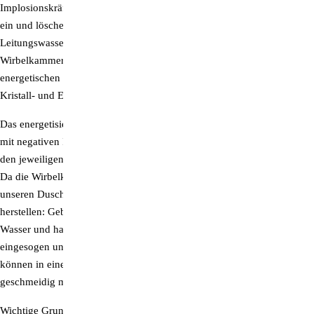
Implosionskräfte wirbeln bis zu 30 Prozent mehr Sauerstoff ins Wasser
ein und löschen gleichzeitig die Schadstoff-Informationen des
Leitungswassers, während das Wasser belebt wird. Das durch die
Wirbelkammern gemeinsam aufgebaute Torus-Energiefeld schafft einen
energetischen Resonanzraum, der die Schwingungsübertragung der
Kristall- und Edelmetallqualitäten auf das Wasser verstärkt.
Das energetisierte Duschwasser reinigt die Haut porentief, schafft ein
mit negativen Ionen aufgeladenes Raumklima und beschenkt uns mit
den jeweiligen Qualitäten der verwendeten Kristalle und Edelmetalle.
Da die Wirbelkammern einen starken Sog erzeugen, kann man mit
unseren Duschen ganz einfach
Ölemulsionen im Badewasser
herstellen: Geben Sie einfach ein paar Tropfen natürliches Pflegeöl ins
Wasser und halten Sie die Duschbrause darüber. So wird das Öl
eingesogen und hauchfein mit dem Badewasser verwirbelt – und sie
können in eine Wohlfühloase eintauchen, die Ihre Haut samtweich und
geschmeidig macht!
Wichtige Grundinformationen zur Aquadea-Wirbeltechnologie finden