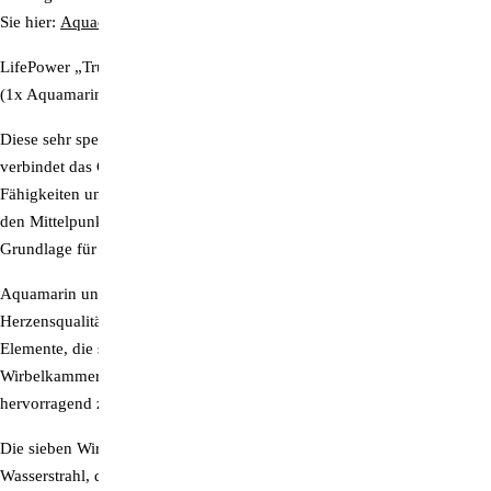
Sie hier:
Aquadea Gutachten & Hintergrundinfos
LifePower „True Self“ | PLATIN 7 Erdkraft, Fülle & Selbst-Sein
(1x Aquamarin, 3x Rosenquarz, 3x Niob)
Diese sehr spezielle Dusche unterstützt die „Reise zu sich selbst“ und
verbindet das Geistige mit der Kraft der Erde. Bisher nicht beachtete
Fähigkeiten und Sichtweisen können „geerdet“ werden und rücken in
den Mittelpunkt der eigenen Wahrnehmung. So schaffen wir die
Grundlage für kraftvolles, eigenständiges Handeln.
Aquamarin und Rosenquarz verströmen Leichtigkeit und
Herzensqualität. Das seltene Metall Niob hat die stärkste Yin-Kraft aller
Elemente, die stärkste „Verbindung zu Mutter Erde“. Die drei Niob-
Wirbelkammern bestehen aus Titan, dessen männliche Yang-Energie
hervorragend zu Niob passt.
Die sieben Wirbelkammern ergeben gemeinsam einen vollen
Wasserstrahl, der sich in der Mitte zu einem etwas kräftigeren