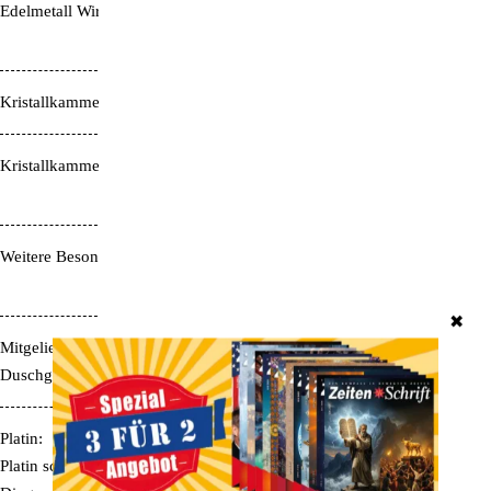
Edelmetall Wirkung
Platin: Überblick, Ganzheit &
Ausgleich
Kristallkammer Mitte
Aquamarin
Kristallkammer Außen
3x Rosenquarz, 3x Niob
(Sondermetall)
Weitere Besonderheiten
Wirbelkammern aus reinem Titan,
Blume des Lebens-Schliff
✖
Mitgelieferter CBH
Messing, Kunststoff, Chrom
Duschgriff
Platin:
Platin schenkt eine ruhige, neutrale und etwas distanzierte Sicht auf die