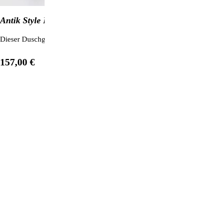
Antik Style Duschgriff
Dieser Duschgriff ist die edle Alternative für alle Aquadea-Duschbrause
157,00 €