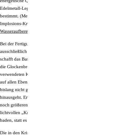
energetische Qualität als „Obertöne“ aufschwingen, während die
Edelmetall-Legierung der Duschplatte den energetischen „Grundton“
bestimmt. (Mehr Informationen über die Wirkweise dieser speziellen
Implosions-Kristall-Torus-Wirbeltechnologie lesen Sie hier:
Wasseraufbereitung: Vom Leitungswasser zum Lebenswasser
)
Bei der Fertigung unserer exklusiven Wirblerduschen kommen
ausschließlich bioenergetisch hochwertige Werkstoffe zum Einsatz. So
schafft das Basis-Material der Resonanzplatte und der sieben Wirbler –
die Glockenbronze –, mit der sie umgebenden Silberlegierung und den
verwendeten Kristallen zusammen harmonische und für den Menschen
auf allen Ebenen förderliche Wechselwirkungen. Das Ergebnis ist ein
bislang nicht gekanntes Duscherlebnis, das über bloße Wellness
hinausgeht. Erfahrungen zeigen nämlich, dass manche Menschen sogar
noch größeren energetischen Nutzen aus dem verwirbelten und
lichtvollen „Kristallwasser“ ziehen, wenn sie auch darin duschen oder
baden, statt es nur zu trinken.
Die in den Kristall-Wirbelkammern erzeugten enormen