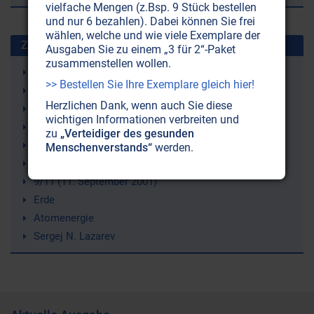
vielfache Mengen (z.Bsp. 9 Stück bestellen
und nur 6 bezahlen). Dabei können Sie frei
wählen, welche und wie viele Exemplare der
Zuletzt gesuchte Stichworte
Ausgaben Sie zu einem „3 für 2“-Paket
zusammenstellen wollen.
Wasserkreislauf
>> Bestellen Sie Ihre Exemplare gleich hier!
Selbstliebe (-annahme)
Herzlichen Dank, wenn auch Sie diese
Bluthochdruck
wichtigen Informationen verbreiten und
Strahlenschutz
zu
„Verteidiger des gesunden
Just Nuisance (ein Hund)
Menschenverstands“
werden.
Leukämie
9/11 (11. September 2001)
Erde
Atomenergie
Sergej N. Lazarev