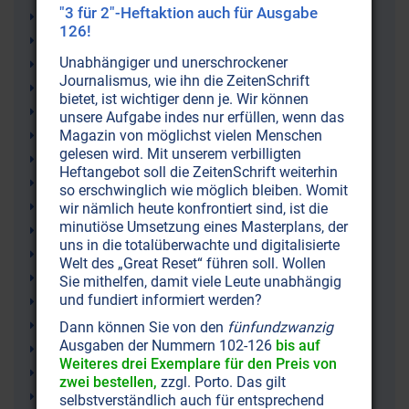
"3 für 2"-Heftaktion auch für Ausgabe
Hirnschlag
126!
Herzinfarkt
Unabhängiger und unerschrockener
Gesundheitsgefahr
Journalismus, wie ihn die ZeitenSchrift
Entgiften, Entschlacken, Detox
bietet, ist wichtiger denn je. Wir können
FIL-Hundefutter
unsere Aufgabe indes nur erfüllen, wenn das
Tierarzt (Veterinärmedizin)
Magazin von möglichst vielen Menschen
gelesen wird. Mit unserem verbilligten
Bauern
Heftangebot soll die ZeitenSchrift weiterhin
Fermentation (Gärung)
so erschwinglich wie möglich bleiben. Womit
Hundefutter
wir nämlich heute konfrontiert sind, ist die
minutiöse Umsetzung eines Masterplans, der
Nahrungsergänzungen
uns in die totalüberwachte und digitalisierte
Tiere
Welt des „Great Reset“ führen soll. Wollen
Landwirtschaft
Sie mithelfen, damit viele Leute unabhängig
und fundiert informiert werden?
Hunde
Haustiere
Dann können Sie von den
fünfundzwanzig
Ausgaben der Nummern 102-126
bis auf
Ernährung
Weiteres drei Exemplare für den Preis von
Darmreinigung
zwei bestellen,
zzgl. Porto. Das gilt
Darmkur
selbstverständlich auch für entsprechend