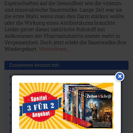
Eigenschaften auf die Gesundheit wie die vitamin-
und mineralreiche Sauermolke. Lange Zeit war sie
die erste Wahl, wenn man den Darm stärken wollte
oder die Wirkung eines Antibiotikums brauchte.
Leider geriet dieser natürliche Rohstoff mit
Aufkommen der Pharmaindustrie immer mehr in
Vergessenheit. Doch jetzt erlebt die Sauermolke ihre
Wiedergeburt.
Weiterlesen...
Zusammen benutzt mit:
Gesundheit
Mikrobiom (Metabiom)
Darmflora
Milchsäure (-bakterien)
Neurotoxizität (Nervenschäden)
Impfschaden (Post Vac Syndrom)
Immunsystem
Immunschwäche