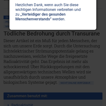
Herzlichen Dank, wenn auch Sie diese
wichtigen Informationen verbreiten und
zu
„Verteidiger des gesunden
ZEITENSCHRIFT NR. 3, S.17
PLANET ERDE • UMWELTSCHUTZ
Menschenverstands“
werden.
PFLANZEN • WALD
WASSER
ATOMSPALTUNG • RADIOAKTIVITÄT
MIKROWELLEN
ALTERNATIVE WISSENSCHAFT
Tödliche Bedrohung durch Transurane
Dieser Artikel ist ein Muß für jeden Menschen, der
sich um unsere Erde sorgt. Durch die Untersuchung
lichtelektrischer Strömungspotentiale gelang es
nachzuweisen, welche Wege die freigesetzte
Radioaktivität geht. Das Ergebnis ist mehr als
schockierend: Über Rückkoppelungen mit den
allgegenwärtigen technischen Wellen wird sie
unaufhörlich durch unsere Atmosphäre und
biologischen Systeme gejagt.
NICHT ONLINE VERFÜGBAR
Zusammen benutzt mit:
Radioaktivität