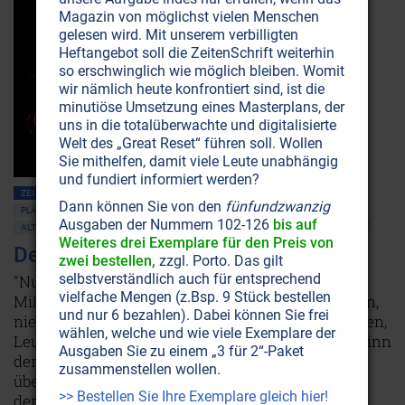
Magazin von möglichst vielen Menschen
gelesen wird. Mit unserem verbilligten
Heftangebot soll die ZeitenSchrift weiterhin
so erschwinglich wie möglich bleiben. Womit
wir nämlich heute konfrontiert sind, ist die
minutiöse Umsetzung eines Masterplans, der
uns in die totalüberwachte und digitalisierte
Welt des „Great Reset“ führen soll. Wollen
Sie mithelfen, damit viele Leute unabhängig
und fundiert informiert werden?
ZEITENSCHRIFT NR. 8, S.10
BEWUSSTSEIN
GEIST
KREBS
Dann können Sie von den
fünfundzwanzig
PLANET ERDE • UMWELTSCHUTZ
ATOMSPALTUNG • RADIOAKTIVITÄT
Ausgaben der Nummern 102-126
bis auf
ALTERNATIVE WISSENSCHAFT
SCHAUBERGER
WISSENSCHAFT UND ETHIK
Weiteres drei Exemplare für den Preis von
Der Fluch der Atomspaltung
zwei bestellen,
zzgl. Porto. Das gilt
selbstverständlich auch für entsprechend
"Nur Leute, die nie dabei waren, wenn eine
vielfache Mengen (z.Bsp. 9 Stück bestellen
Mißgeburt ins Dasein trat, nie ihr Wimmern hörten,
und nur 6 bezahlen). Dabei können Sie frei
nie Zeugen des Entsetzens der armen Mutter waren,
wählen, welche und wie viele Exemplare der
Leute, die kein Herz haben, vermögen den Wahnsinn
Ausgaben Sie zu einem „3 für 2“-Paket
der Atomspaltung zu befürworten." – Ein Artikel
zusammenstellen wollen.
über die physischen und geistigen Auswirkungen
>> Bestellen Sie Ihre Exemplare gleich hier!
der Radioaktivität.
Weiterlesen...