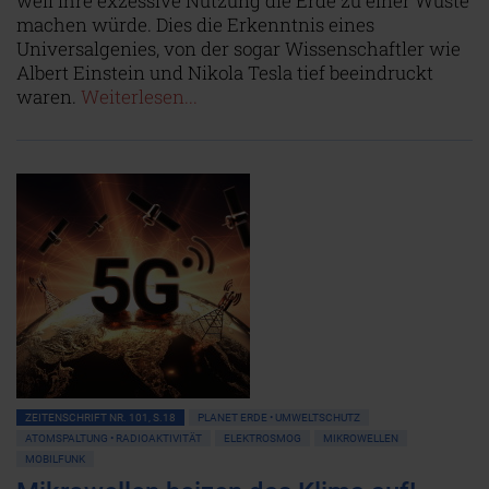
weil ihre exzessive Nutzung die Erde zu einer Wüste
machen würde. Dies die Erkenntnis eines
Universalgenies, von der sogar Wissenschaftler wie
Albert Einstein und Nikola Tesla tief beeindruckt
waren.
Weiterlesen...
ZEITENSCHRIFT NR. 101, S.18
PLANET ERDE • UMWELTSCHUTZ
ATOMSPALTUNG • RADIOAKTIVITÄT
ELEKTROSMOG
MIKROWELLEN
MOBILFUNK