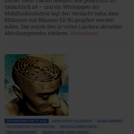
Immer mehr Fakten belegen, wie gefährlich 5G
tatsächlich ist – und ein Whitepaper der
Mobilfunkindustrie legt den Verdacht nahe, dass
Millionen von Bäumen für 5G geopfert werden
sollen. Das würde den in vielen Ländern aktuellen
Abholzungswahn erklären.
Weiterlesen...
ZEITENSCHRIFT NR. 77, S.40
GESELLSCHAFT ALLGEMEIN
GLOBALISIERUNG
MASSENMEDIEN • MANIPULATION
POLITICAL CORRECTNESS
NEUE WELTORDNUNG
ÜBERWACHUNG • MIND CONTROL