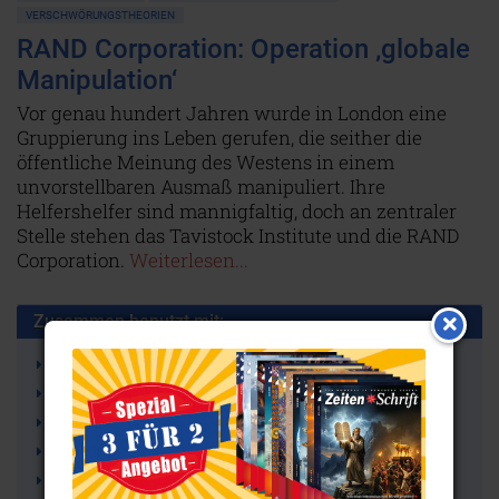
VERSCHWÖRUNGSTHEORIEN
RAND Corporation: Operation ‚globale
Manipulation‘
Vor genau hundert Jahren wurde in London eine
Gruppierung ins Leben gerufen, die seither die
öffentliche Meinung des Westens in einem
unvorstellbaren Ausmaß manipuliert. Ihre
Helfershelfer sind mannigfaltig, doch an zentraler
Stelle stehen das Tavistock Institute und die RAND
Corporation.
Weiterlesen...
Zusammen benutzt mit:
Manipulation
Sheffield
Vietnam
UFOs
Überwachung