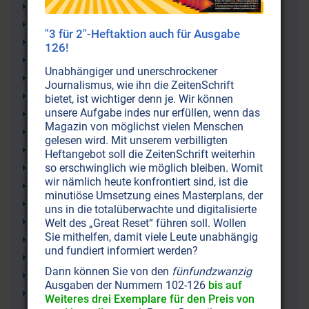
Roswell-Zwischenfall
Rockefeller (Foundation)
"3 für 2"-Heftaktion auch für Ausgabe
Psychopolitik
126!
Political Correctness (politisch korrekt)
Unabhängiger und unerschrockener
NSA
Journalismus, wie ihn die ZeitenSchrift
Neue Weltordnung (New World Order NWO)
bietet, ist wichtiger denn je. Wir können
unsere Aufgabe indes nur erfüllen, wenn das
National Security Agency (NSA)
Magazin von möglichst vielen Menschen
Mind Control
gelesen wird. Mit unserem verbilligten
68er Bewegung
Heftangebot soll die ZeitenSchrift weiterhin
so erschwinglich wie möglich bleiben. Womit
Kulturmarxismus
wir nämlich heute konfrontiert sind, ist die
Illuminati
minutiöse Umsetzung eines Masterplans, der
Globalisten
uns in die totalüberwachte und digitalisierte
Globalismus
Welt des „Great Reset“ führen soll. Wollen
Sie mithelfen, damit viele Leute unabhängig
Globalisierung
und fundiert informiert werden?
Gesellschaft
Dann können Sie von den
fünfundzwanzig
Geheimgesellschaften
Ausgaben der Nummern 102-126
bis auf
Federal Reserve
Weiteres drei Exemplare für den Preis von