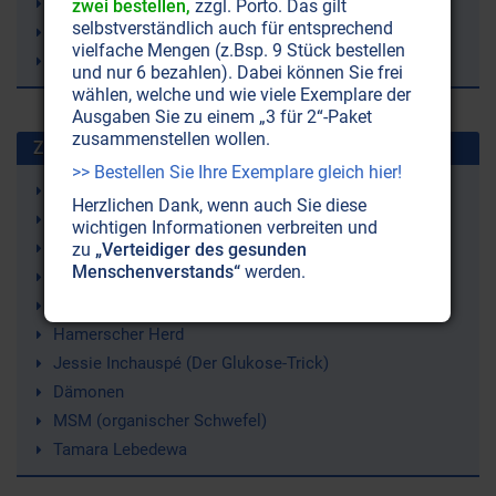
Council on Foreign Relations
zwei bestellen,
zzgl. Porto. Das gilt
selbstverständlich auch für entsprechend
CFR
vielfache Mengen (z.Bsp. 9 Stück bestellen
Big Brother
und nur 6 bezahlen). Dabei können Sie frei
wählen, welche und wie viele Exemplare der
Ausgaben Sie zu einem „3 für 2“-Paket
zusammenstellen wollen.
Zuletzt gesuchte Stichworte
>> Bestellen Sie Ihre Exemplare gleich hier!
Arthrose
Herzlichen Dank, wenn auch Sie diese
Lunge
wichtigen Informationen verbreiten und
Zehn Gebote
zu
„Verteidiger des gesunden
Menschenverstands“
werden.
Freimaurerei
Krankheit
Hamerscher Herd
Jessie Inchauspé (Der Glukose-Trick)
Dämonen
MSM (organischer Schwefel)
Tamara Lebedewa