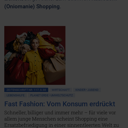
(Oniomanie) Shopping
.
ZEITENSCHRIFT NR. 117, S.38
WIRTSCHAFT
KINDER • JUGEND
LEBENSHILFE
PLANET ERDE • UMWELTSCHUTZ
Fast Fashion: Vom Konsum erdrückt
Schneller, billiger und immer mehr – für viele vor
allem junge Menschen scheint Shopping eine
Ersatzbefriedigung in einer sinnentleerten Welt zu