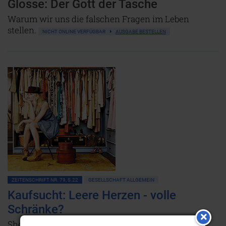
Glosse: Der Gott der Tasche
Warum wir uns die falschen Fragen im Leben
stellen.
NICHT ONLINE VERFÜGBAR
AUSGABE BESTELLEN
ZEITENSCHRIFT NR. 79, S.22
GESELLSCHAFT ALLGEMEIN
Kaufsucht: Leere Herzen - volle
Schränke?
Shopping ist das neue Hobby. Ist es nur ein