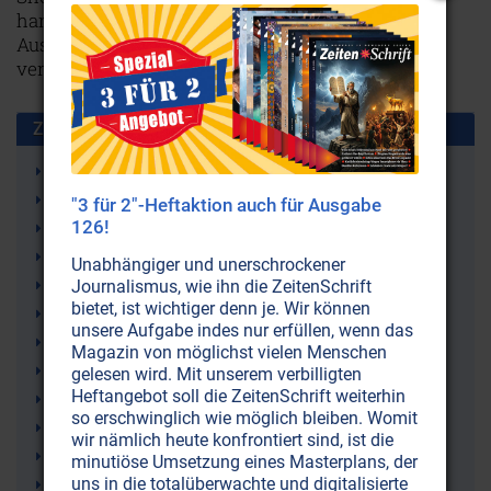
harmloses Freizeitvergnügen oder vielleicht auch
Ausdruck einer Gesellschaft, die sich gründlich
verrannt hat?
Weiterlesen...
Zusammen benutzt mit:
Konsumgesellschaft
Gesellschaft
"3 für 2"-Heftaktion auch für Ausgabe
126!
Textil-Industrie
Soziale Netzwerke
Unabhängiger und unerschrockener
Social Media
Journalismus, wie ihn die ZeitenSchrift
bietet, ist wichtiger denn je. Wir können
Werbung
unsere Aufgabe indes nur erfüllen, wenn das
Internet
Magazin von möglichst vielen Menschen
Jugend
gelesen wird. Mit unserem verbilligten
Heftangebot soll die ZeitenSchrift weiterhin
Fast Fashion
so erschwinglich wie möglich bleiben. Womit
Textilien
wir nämlich heute konfrontiert sind, ist die
Ausbeutung
minutiöse Umsetzung eines Masterplans, der
uns in die totalüberwachte und digitalisierte
Kleider