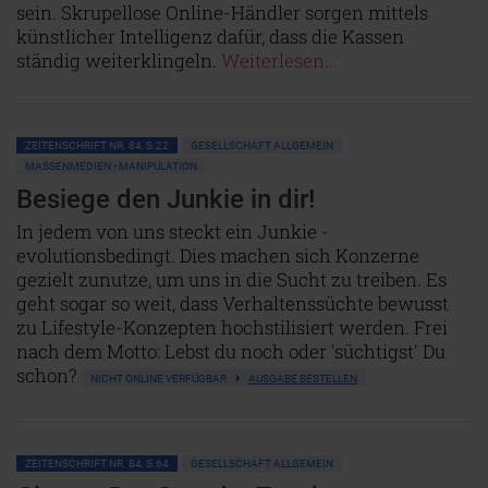
sein. Skrupellose Online-Händler sorgen mittels
künstlicher Intelligenz dafür, dass die Kassen
ständig weiterklingeln.
Weiterlesen...
ZEITENSCHRIFT NR. 84, S.22
GESELLSCHAFT ALLGEMEIN
MASSENMEDIEN • MANIPULATION
Besiege den Junkie in dir!
In jedem von uns steckt ein Junkie -
evolutionsbedingt. Dies machen sich Konzerne
gezielt zunutze, um uns in die Sucht zu treiben. Es
geht sogar so weit, dass Verhaltenssüchte bewusst
zu Lifestyle-Konzepten hochstilisiert werden. Frei
nach dem Motto: Lebst du noch oder 'süchtigst' Du
schon?
NICHT ONLINE VERFÜGBAR
AUSGABE BESTELLEN
ZEITENSCHRIFT NR. 84, S.64
GESELLSCHAFT ALLGEMEIN