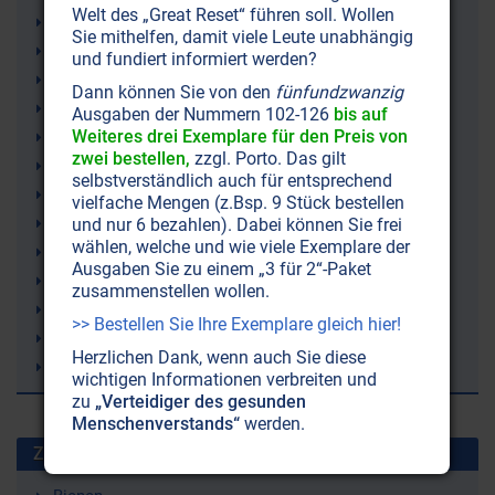
Welt des „Great Reset“ führen soll. Wollen
Sweatshops
Sie mithelfen, damit viele Leute unabhängig
Mode
und fundiert informiert werden?
Globalisierung
Dann können Sie von den
fünfundzwanzig
Gesellschaftsprobleme
Ausgaben der Nummern 102-126
bis auf
Weiteres drei Exemplare für den Preis von
Altkleider
zwei bestellen,
zzgl. Porto. Das gilt
Big Brother
selbstverständlich auch für entsprechend
Abstumpfung
vielfache Mengen (z.Bsp. 9 Stück bestellen
Philosophie
und nur 6 bezahlen). Dabei können Sie frei
wählen, welche und wie viele Exemplare der
Facebook (Meta)
Ausgaben Sie zu einem „3 für 2“-Paket
Sucht
zusammenstellen wollen.
Kinder
>> Bestellen Sie Ihre Exemplare gleich hier!
Glück
Herzlichen Dank, wenn auch Sie diese
Drogensucht
wichtigen Informationen verbreiten und
zu
„Verteidiger des gesunden
Menschenverstands“
werden.
Zuletzt gesuchte Stichworte