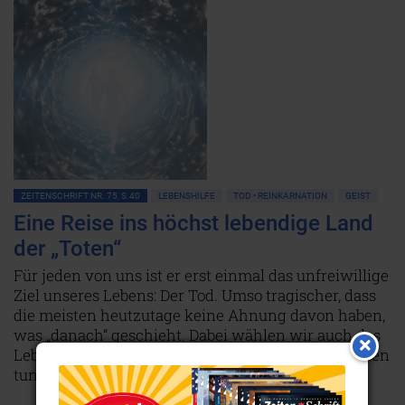
ZEITENSCHRIFT NR. 75, S.40
LEBENSHILFE
TOD • REINKARNATION
GEIST
Eine Reise ins höchst lebendige Land
der „Toten“
Für jeden von uns ist er erst einmal das unfreiwillige
Ziel unseres Lebens: Der Tod. Umso tragischer, dass
die meisten heutzutage keine Ahnung davon haben,
was „danach“ geschieht. Dabei wählen wir auch das
Leben im Jenseits mit dem, was wir in diesem Leben
tun – oder nicht tun.
Weiterlesen...