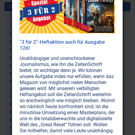
Zusammen benutzt mit:
William Thomas Stead
Himmel
Himmelreich
Jenseits
"3 für 2"-Heftaktion auch für Ausgabe
126!
Verstorbene
Kausalwelt
Unabhängiger und unerschrockener
Journalismus, wie ihn die ZeitenSchrift
Lebenshilfe
bietet, ist wichtiger denn je. Wir können
Tod
unsere Aufgabe indes nur erfüllen, wenn das
Sterben
Magazin von möglichst vielen Menschen
gelesen wird. Mit unserem verbilligten
Spiritualität
Heftangebot soll die ZeitenSchrift weiterhin
Jenseitskontakte (Kommunikation mit Verstorbenen)
so erschwinglich wie möglich bleiben. Womit
Reinkarnation (Wiederverkörperung)
wir nämlich heute konfrontiert sind, ist die
Lawrence von Arabien (Thomas Edward Lawrence)
minutiöse Umsetzung eines Masterplans, der
uns in die totalüberwachte und digitalisierte
Nahtod-Erlebnisse
Welt des „Great Reset“ führen soll. Wollen
Wiedergeburt
Sie mithelfen, damit viele Leute unabhängig