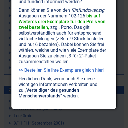
Sommerland
und fundiert informiert werden?
Seele
Dann können Sie von den
fünfundzwanzig
Astralsphäre
Ausgaben der Nummern 102-126
bis auf
Weiteres drei Exemplare für den Preis von
Paradies
zwei bestellen,
zzgl. Porto. Das gilt
Unsterblichkeit
selbstverständlich auch für entsprechend
Hölle
vielfache Mengen (z.Bsp. 9 Stück bestellen
und nur 6 bezahlen). Dabei können Sie frei
Geist
wählen, welche und wie viele Exemplare der
Bewusstsein
Ausgaben Sie zu einem „3 für 2“-Paket
Astralwelt
zusammenstellen wollen.
Jüngstes Gericht
>> Bestellen Sie Ihre Exemplare gleich hier!
Herzlichen Dank, wenn auch Sie diese
wichtigen Informationen verbreiten und
Zuletzt gesuchte Stichworte
zu
„Verteidiger des gesunden
Menschenverstands“
werden.
Strahlenschutz
Just Nuisance (ein Hund)
Leukämie
9/11 (11. September 2001)