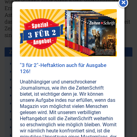
wie es Buddha einst getan hatte. Bestsellerautor
Ernst Meckelburg beschreibt, wie moderne
Astrophysiker nach technischen Wegen suchen,
dasselbe zu erreichen und fragt, ob Ufos in Wahrheit
Zeitreisemaschinen aus unserer eigenen Zukunft
sind.
Weiterlesen...
Zusammen benutzt mit:
Bewusstsein
"3 für 2"-Heftaktion auch für Ausgabe
126!
Quantenmechanik
UFOs
Unabhängiger und unerschrockener
Universum
Journalismus, wie ihn die ZeitenSchrift
bietet, ist wichtiger denn je. Wir können
Weltall
unsere Aufgabe indes nur erfüllen, wenn das
Hyperraum
Magazin von möglichst vielen Menschen
Wurmloch
gelesen wird. Mit unserem verbilligten
Heftangebot soll die ZeitenSchrift weiterhin
Portale (Kraftorte mit Raum-Zeit-Verzerrungen)
so erschwinglich wie möglich bleiben. Womit
Geheimdienste
wir nämlich heute konfrontiert sind, ist die
Macht des Wortes
minutiöse Umsetzung eines Masterplans, der