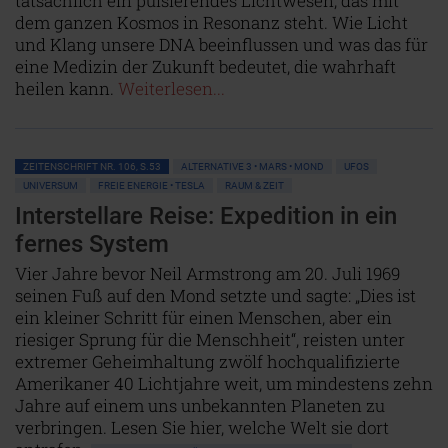
tatsächlich ein pulsierendes Lichtwesen, das mit
dem ganzen Kosmos in Resonanz steht. Wie Licht
und Klang unsere DNA beeinflussen und was das für
eine Medizin der Zukunft bedeutet, die wahrhaft
heilen kann.
Weiterlesen...
ZEITENSCHRIFT NR. 106, S.53
ALTERNATIVE 3 • MARS • MOND
UFOS
UNIVERSUM
FREIE ENERGIE • TESLA
RAUM & ZEIT
Interstellare Reise: Expedition in ein
fernes System
Vier Jahre bevor Neil Armstrong am 20. Juli 1969
seinen Fuß auf den Mond setzte und sagte: „Dies ist
ein kleiner Schritt für einen Menschen, aber ein
riesiger Sprung für die Menschheit“, reisten unter
extremer Geheimhaltung zwölf hochqualifizierte
Amerikaner 40 Lichtjahre weit, um mindestens zehn
Jahre auf einem uns unbekannten Planeten zu
verbringen. Lesen Sie hier, welche Welt sie dort