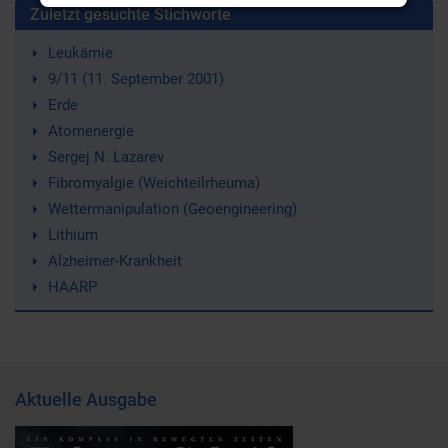
Zuletzt gesuchte Stichworte
Leukämie
9/11 (11. September 2001)
Erde
Atomenergie
Sergej N. Lazarev
Fibromyalgie (Weichteilrheuma)
Wettermanipulation (Geoengineering)
Lithium
Alzheimer-Krankheit
HAARP
Aktuelle Ausgabe