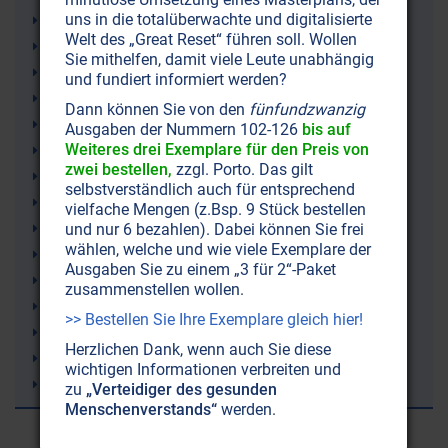
uns in die totalüberwachte und digitalisierte
Klonen
Welt des „Great Reset“ führen soll. Wollen
Majestic 12
Sie mithelfen, damit viele Leute unabhängig
Raumfahrt
und fundiert informiert werden?
Raumschiffe
Dann können Sie von den
fünfundzwanzig
Science Fiction
Ausgaben der Nummern 102-126
bis auf
Weiteres drei Exemplare für den Preis von
Weltraum
zwei bestellen,
zzgl. Porto. Das gilt
Astrophysik
selbstverständlich auch für entsprechend
Bioroboter (Cyborg)
vielfache Mengen (z.Bsp. 9 Stück bestellen
Ausserirdischer
und nur 6 bezahlen). Dabei können Sie frei
wählen, welche und wie viele Exemplare der
Ausserirdische (Außerirdische Zivilisationen)
Ausgaben Sie zu einem „3 für 2“-Paket
Area 51
zusammenstellen wollen.
Aliens
>> Bestellen Sie Ihre Exemplare gleich hier!
Zeitreisen
Herzlichen Dank, wenn auch Sie diese
Zeit
wichtigen Informationen verbreiten und
Relativitätstheorie
zu
„Verteidiger des gesunden
Menschenverstands“
werden.